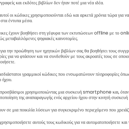
ραφείς και εκδότες βιβλίων δεν ήταν ποτέ μια νέα ιδέα.
αυτοί οι κώδικες χρησιμοποιούνται εδώ και αρκετά χρόνια τώρα για ν
 στα έντυπα μέσα.
δικες έχουν βοηθήσει στη γέφυρα των εκτυπώσεων offline με το onli
χώς μεταβαλλόμενες ψηφιακές καινοτομίες.
ια την προώθηση των ηχητικών βιβλίων σας θα βοηθήσει τους συγγρα
ιρίες για να φτάσουν και να συνδεθούν με τους ακροατές τους σε οποι
οιήσετε.
δισδιάστατοι γραμμικοί κώδικες που ενσωματώνουν πληροφορίες ό
ο ήχου.
αι προσβάσιμοι χρησιμοποιώντας μια συσκευή smartphone και, όταν
τοποίηση της αναπαραγωγής ενός αρχείου ήχου στην κινητή συσκευή 
ν σε μια ποικιλία λύσεων για συγκεκριμένο περιεχόμενο που χρειάζ
 χρησιμοποιήσετε αυτούς τους κωδικούς για να αυτοματοποιήσετε και