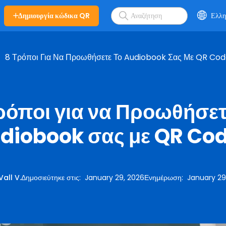
Δημιουργία κώδικα QR
Ελλη
8 Τρόποι Για Να Προωθήσετε Το Audiobook Σας Με QR Co
ρόποι για να Προωθήσετ
diobook σας με QR Co
Vall V.
Δημοσιεύτηκε στις
:
January 29, 2026
Ενημέρωση
:
January 29