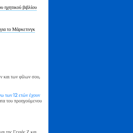
υ ηχητικού βιβλίου
για το Μάρκετινγκ
ν και των φίλων σου,
νω των 12 ετών έχουν
ατα του προηγούμενου
αι της Γενιάς Ζ και