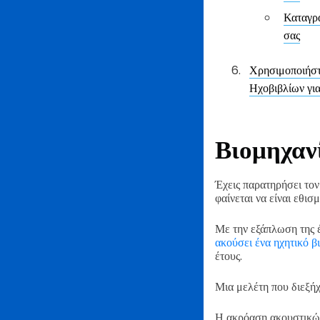
Καταγρα
σας
Χρησιμοποιήστ
Ηχοβιβλίων για
Βιομηχαν
Έχεις παρατηρήσει τον
φαίνεται να είναι εθι
Με την εξάπλωση της έ
ακούσει ένα ηχητικό β
έτους.
Μια μελέτη που διεξή
Η ακρόαση ακουστικών 