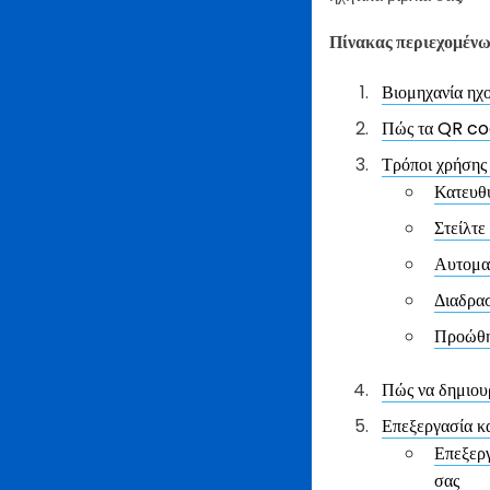
Πίνακας περιεχομέν
Βιομηχανία ηχ
Πώς τα QR cod
Τρόποι χρήσης
Κατευθύ
Στείλτ
Αυτοματ
Διαδρασ
Προώθησ
Πώς να δημιου
Επεξεργασία κ
Επεξεργ
σας