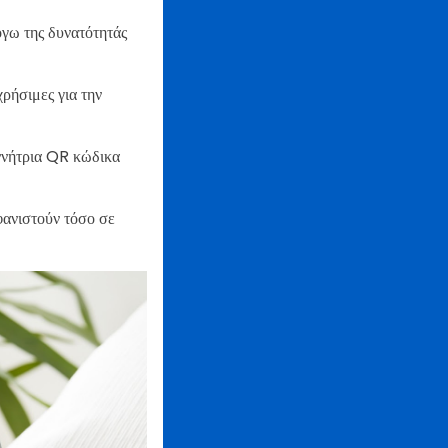
γω της δυνατότητάς
ρήσιμες για την
ννήτρια QR κώδικα
φανιστούν τόσο σε