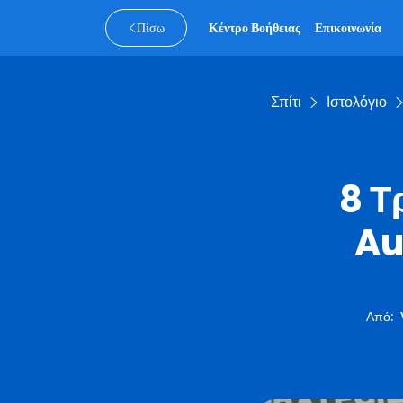
Πίσω
Κέντρο Βοήθειας
Επικοινωνία
Σπίτι
Ιστολόγιο
8 Τ
Au
Από
: