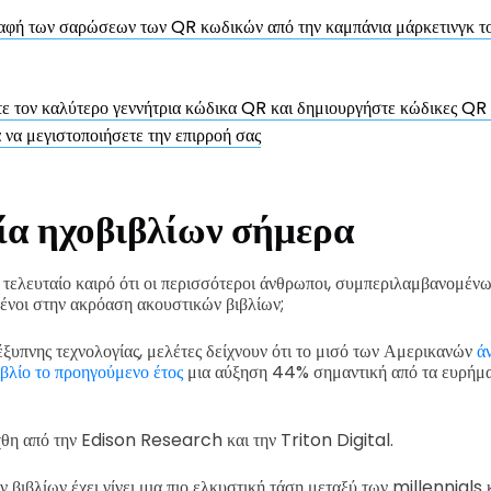
φή των σαρώσεων των QR κωδικών από την καμπάνια μάρκετινγκ το
ε τον καλύτερο γεννήτρια κώδικα QR και δημιουργήστε κώδικες QR 
 να μεγιστοποιήσετε την επιρροή σας
ία ηχοβιβλίων σήμερα
 τελευταίο καιρό ότι οι περισσότεροι άνθρωποι, συμπεριλαμβανομένω
σμένοι στην ακρόαση ακουστικών βιβλίων;
ξυπνης τεχνολογίας, μελέτες δείχνουν ότι το μισό των Αμερικανών
ά
ιβλίο το προηγούμενο έτος
μια αύξηση 44% σημαντική από τα ευρήμ
χθη από την Edison Research και την Triton Digital.
βιβλίων έχει γίνει μια πιο ελκυστική τάση μεταξύ των millennials κ