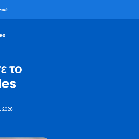
νικά
des
ε το
des
, 2026