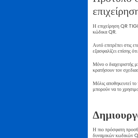
επιχείρη
Η επιχείρηση QR TIGE
κώδικα QR.
Αυτό επιτρέπει στις ε
εξασφαλίζει επίσης ότ
Μόνο ο διαχειριστής μ
κρατήσουν τον σχεδιασ
Μόλις αποθηκευτεί το 
μπορούν να το χρησιμο
Δημιουργ
Η πιο πρόσφατη προσθ
δυναμικών κωδικών QR