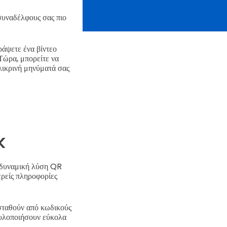
 συναδέλφους σας πιο
άψετε ένα βίντεο
Τώρα, μπορείτε να
λικρινή μηνύματά σας
k
α δυναμική λύση QR
ερείς πληροφορίες
σταθούν από κωδικούς
 υλοποιήσουν εύκολα