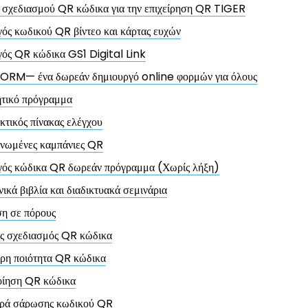
 σχεδιασμού QR κώδικα για την επιχείρηση QR TIGER
ός κωδικού QR βίντεο και κάρτας ευχών
ός QR κώδικα GS1 Digital Link
ORM— ένα δωρεάν δημιουργό online φορμών για όλους
ητικό πρόγραμμα
κτικός πίνακας ελέγχου
ανωμένες καμπάνιες QR
γός κώδικα QR δωρεάν πρόγραμμα (Χωρίς λήξη)
ικά βιβλία και διαδικτυακά σεμινάρια
η σε πόρους
ς σχεδιασμός QR κώδικα
ρη ποιότητα QR κώδικα
ίηση QR κώδικα
ρά σάρωσης κωδικού QR