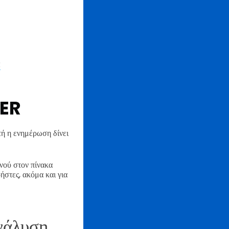
R
GER
τή η ενημέρωση δίνει
νού στον πίνακα
ήστες, ακόμα και για
νάλυση