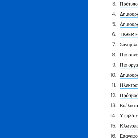
Πρότυπο
Δημιουργ
Δημιουργ
TIGER F
Συνομιλ
Πιο συνε
Πιο οργ
Δημιουρ
Ηλεκτρον
Πρόσβασ
Ευέλικτο
Υψηλότε
Κλωνοπο
Επαναφο