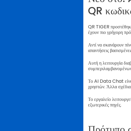
QR κωδικ
QR TIGER προστέθη
έχουν πιο γρήγορη πρ
Αντί να σκανάρουν πίν
απαντήσεις βασισμένες
Αυτή η λειτουργία δι
συμπεριλαμβανομένων
Το AI Data Chat είναι
χρηστών.
Άλλα σχέδια
Το εργαλείο λειτουργ
εξωτερικές πηγές.
Πρότυπο σ