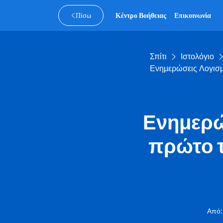
Πίσω
Κέντρο Βοήθειας
Επικοινωνία
Σπίτι
Ιστολόγιο
Ενημερώσεις Λογισμ
Ενημερώ
πρώτο τ
Από