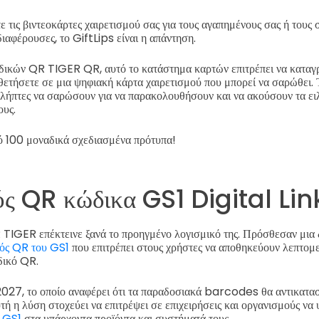
τε τις βιντεοκάρτες χαιρετισμού σας για τους αγαπημένους σας ή τους
διαφέρουσες, το GiftLips είναι η απάντηση.
δικών QR TIGER QR, αυτό το κατάστημα καρτών επιτρέπει να καταγρ
θετήσετε σε μια ψηφιακή κάρτα χαιρετισμού που μπορεί να σαρώθει.
αλήπτες να σαρώσουν για να παρακολουθήσουν και να ακούσουν τα ει
υς.
ό 100 μοναδικά σχεδιασμένα πρότυπα!
ός QR κώδικα GS1 Digital Lin
R TIGER επέκτεινε ξανά το προηγμένο λογισμικό της. Πρόσθεσαν μι
ός QR του GS1
που επιτρέπει στους χρήστες να αποθηκεύουν λεπτομ
δικό QR.
027, το οποίο αναφέρει ότι τα παραδοσιακά barcodes θα αντικατα
ή η λύση στοχεύει να επιτρέψει σε επιχειρήσεις και οργανισμούς να
 GS1
στα υπάρχοντα προϊόντα και συστήματά τους.