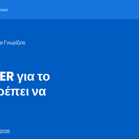
νικά
α Γνωρίζετε
R για το
ρέπει να
 2026