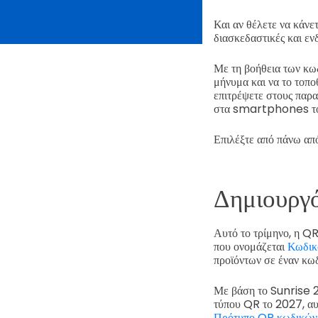
Και αν θέλετε να κάνε
διασκεδαστικές και εν
Με τη βοήθεια των κω
μήνυμα και να το τοπο
επιτρέψετε στους παρ
στα smartphones το
Επιλέξτε από πάνω απ
Δημιουργ
Αυτό το τρίμηνο, η Q
που ονομάζεται
Κωδικ
προϊόντων σε έναν κω
Με βάση το Sunrise 2
τύπου QR το 2027, αυτ
Πρότυπο QR κωδικών