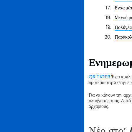
Ενσωμά
Μενού ρ
Πολύγλω
Παρακολο
Ενημερωμ
QR TIGER
Έχει κυκλο
προτεραιότητα στην ευ
Για να κάνουν την αρ
πλοήγησής τους. Αυτό 
αρχάριους.
Νέο στο: 