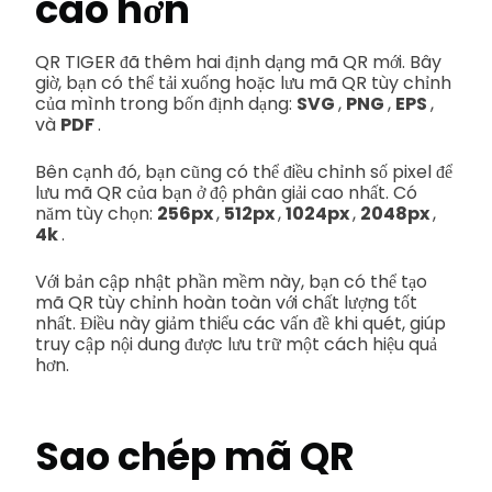
cao hơn
QR TIGER đã thêm hai định dạng mã QR mới. Bây
giờ, bạn có thể tải xuống hoặc lưu mã QR tùy chỉnh
của mình trong bốn định dạng:
SVG
,
PNG
,
EPS
,
và
PDF
.
Bên cạnh đó, bạn cũng có thể điều chỉnh số pixel để
lưu mã QR của bạn ở độ phân giải cao nhất. Có
năm tùy chọn:
256px
,
512px
,
1024px
,
2048px
,
4k
.
Với bản cập nhật phần mềm này, bạn có thể tạo
mã QR tùy chỉnh hoàn toàn với chất lượng tốt
nhất. Điều này giảm thiểu các vấn đề khi quét, giúp
truy cập nội dung được lưu trữ một cách hiệu quả
hơn.
Sao chép mã QR