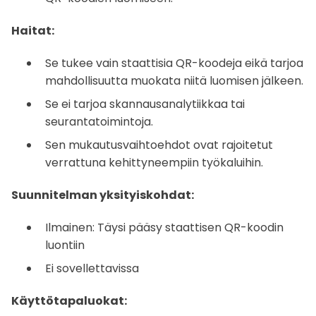
Haitat:
Se tukee vain staattisia QR-koodeja eikä tarjoa
mahdollisuutta muokata niitä luomisen jälkeen.
Se ei tarjoa skannausanalytiikkaa tai
seurantatoimintoja.
Sen mukautusvaihtoehdot ovat rajoitetut
verrattuna kehittyneempiin työkaluihin.
Suunnitelman yksityiskohdat:
Ilmainen: Täysi pääsy staattisen QR-koodin
luontiin
Ei sovellettavissa
Käyttötapaluokat: