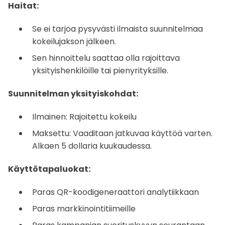
Haitat:
Se ei tarjoa pysyvästi ilmaista suunnitelmaa
kokeilujakson jälkeen.
Sen hinnoittelu saattaa olla rajoittava
yksityishenkilöille tai pienyrityksille.
Suunnitelman yksityiskohdat:
Ilmainen: Rajoitettu kokeilu
Maksettu: Vaaditaan jatkuvaa käyttöä varten.
Alkaen 5 dollaria kuukaudessa.
Käyttötapaluokat:
Paras QR-koodigeneraattori analytiikkaan
Paras markkinointitiimeille