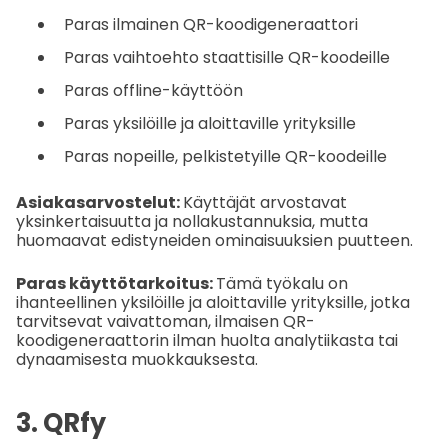
Paras ilmainen QR-koodigeneraattori
Paras vaihtoehto staattisille QR-koodeille
Paras offline-käyttöön
Paras yksilöille ja aloittaville yrityksille
Paras nopeille, pelkistetyille QR-koodeille
Asiakasarvostelut:
Käyttäjät arvostavat
yksinkertaisuutta ja nollakustannuksia, mutta
huomaavat edistyneiden ominaisuuksien puutteen.
Paras käyttötarkoitus:
Tämä työkalu on
ihanteellinen yksilöille ja aloittaville yrityksille, jotka
tarvitsevat vaivattoman, ilmaisen QR-
koodigeneraattorin ilman huolta analytiikasta tai
dynaamisesta muokkauksesta.
3. QRfy