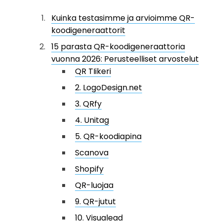
Kuinka testasimme ja arvioimme QR-
koodigeneraattorit
15 parasta QR-koodigeneraattoria
vuonna 2026: Perusteelliset arvostelut
QR TIikeri
2. LogoDesign.net
3. QRfy
4. Unitag
5. QR-koodiapina
Scanova
Shopify
QR-luojaa
9. QR-jutut
10. Visualead