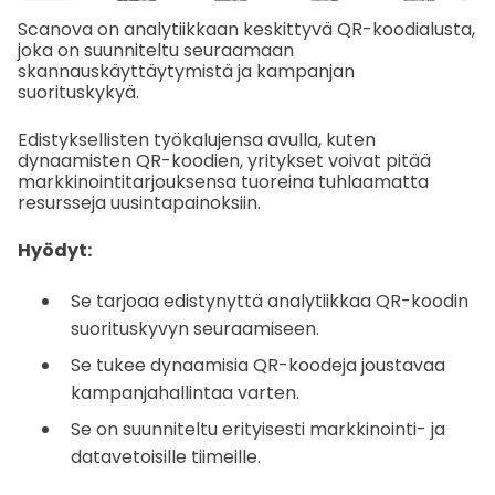
Scanova on analytiikkaan keskittyvä QR-koodialusta,
joka on suunniteltu seuraamaan
skannauskäyttäytymistä ja kampanjan
suorituskykyä.
Edistyksellisten työkalujensa avulla, kuten
dynaamisten QR-koodien, yritykset voivat pitää
markkinointitarjouksensa tuoreina tuhlaamatta
resursseja uusintapainoksiin.
Hyödyt:
Se tarjoaa edistynyttä analytiikkaa QR-koodin
suorituskyvyn seuraamiseen.
Se tukee dynaamisia QR-koodeja joustavaa
kampanjahallintaa varten.
Se on suunniteltu erityisesti markkinointi- ja
datavetoisille tiimeille.