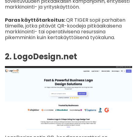
soveltuvuuden pitkäaikaisiin kampanjoihin, erityisesti
markkinointi- ja yrityskäyttöön.
Paras käyttötarkoitus:
QR TIGER sopii parhaiten
tiimeille, jotka pitävät QR-koodeja pitkäaikaisena
markkinointi- tai operatiivisena resurssina
pikemminkin kuin kertakäyttöisenä työkaluna.
2. LogoDesign.net