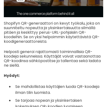
Shopifyn QR-generaattori on kevyt työkalu, joka on
suunniteltu nopeutta ja yksinkertaisuutta silmällä
pitäen ja keskittyy perus-URL-pohjaisiin QR-
koodeihin. Se on yksi helpoimmin käytettävistä QR-
koodigeneraattoreista.
Helposti generoi rajattomasti toiminnallisia QR-
koodeja sekunneissa. Käyttäjät voivat vastaanottaa
QR-koodinsa sähköpostitse ja tallentaa sekä ladata
ne siellä.
Hyödyt:
Se mahdollistaa käyttäjien luoda QR-koodeja
ilman tilin luomista.
Se tarjoaa nopean ja yksinkertaisen
kokemuksen QR-koodien luomiseen.