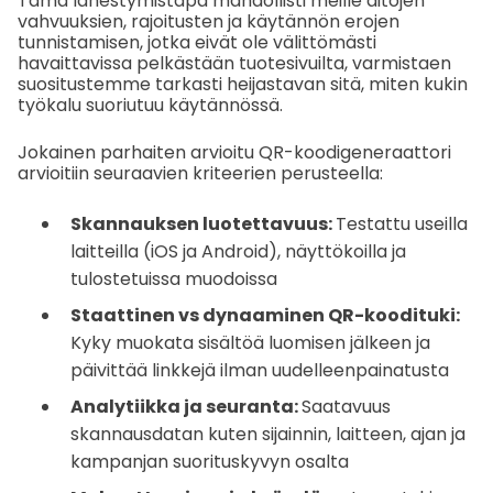
Tämä lähestymistapa mahdollisti meille aitojen
vahvuuksien, rajoitusten ja käytännön erojen
tunnistamisen, jotka eivät ole välittömästi
havaittavissa pelkästään tuotesivuilta, varmistaen
suositustemme tarkasti heijastavan sitä, miten kukin
työkalu suoriutuu käytännössä.
Jokainen parhaiten arvioitu QR-koodigeneraattori
arvioitiin seuraavien kriteerien perusteella:
Skannauksen luotettavuus:
Testattu useilla
laitteilla (iOS ja Android), näyttökoilla ja
tulostetuissa muodoissa
Staattinen vs dynaaminen QR-koodituki:
Kyky muokata sisältöä luomisen jälkeen ja
päivittää linkkejä ilman uudelleenpainatusta
Analytiikka ja seuranta:
Saatavuus
skannausdatan kuten sijainnin, laitteen, ajan ja
kampanjan suorituskyvyn osalta