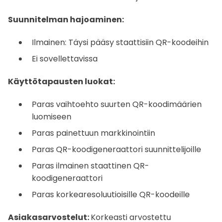
Suunnitelman hajoaminen:
Ilmainen: Täysi pääsy staattisiin QR-koodeihin
Ei sovellettavissa
Käyttötapausten luokat:
Paras vaihtoehto suurten QR-koodimäärien
luomiseen
Paras painettuun markkinointiin
Paras QR-koodigeneraattori suunnittelijoille
Paras ilmainen staattinen QR-
koodigeneraattori
Paras korkearesoluutioisille QR-koodeille
Asiakasarvostelut:
Korkeasti arvostettu