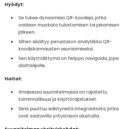
Hyödyt:
Se tukee dynaamisia QR-koodeja, jotka
voidaan muokata tulostamisen tai jakamisen
jälkeen.
Siihen sisältyy perustason analytiikka QR-
koodiskannausten seuraamiseksi.
Sen käyttöliittymä on helppo navigoida, jopa
aloittelijoille.
Haitat:
Ilmaisessa suunnitelmassa on rajoitettu
toiminnallisuus ja käyttörajoitukset.
Siinä puuttuu edistyneitä integraatioita, jotka
ovat saatavilla yritystason alustoilla.