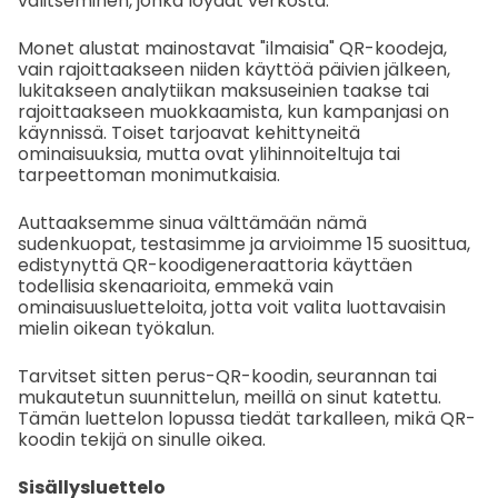
valitseminen, jonka löydät verkosta.
Monet alustat mainostavat "ilmaisia" QR-koodeja,
vain rajoittaakseen niiden käyttöä päivien jälkeen,
lukitakseen analytiikan maksuseinien taakse tai
rajoittaakseen muokkaamista, kun kampanjasi on
käynnissä. Toiset tarjoavat kehittyneitä
ominaisuuksia, mutta ovat ylihinnoiteltuja tai
tarpeettoman monimutkaisia.
Auttaaksemme sinua välttämään nämä
sudenkuopat, testasimme ja arvioimme 15 suosittua,
edistynyttä QR-koodigeneraattoria käyttäen
todellisia skenaarioita, emmekä vain
ominaisuusluetteloita, jotta voit valita luottavaisin
mielin oikean työkalun.
Tarvitset sitten perus-QR-koodin, seurannan tai
mukautetun suunnittelun, meillä on sinut katettu.
Tämän luettelon lopussa tiedät tarkalleen, mikä QR-
koodin tekijä on sinulle oikea.
Sisällysluettelo