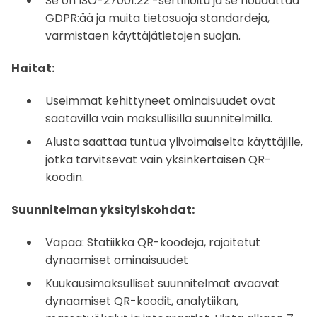
Se on ISO-27001:22 -sertifioitu ja se noudattaa
GDPR:ää ja muita tietosuoja standardeja,
varmistaen käyttäjätietojen suojan.
Haitat:
Useimmat kehittyneet ominaisuudet ovat
saatavilla vain maksullisilla suunnitelmilla.
Alusta saattaa tuntua ylivoimaiselta käyttäjille,
jotka tarvitsevat vain yksinkertaisen QR-
koodin.
Suunnitelman yksityiskohdat:
Vapaa: Statiikka QR-koodeja, rajoitetut
dynaamiset ominaisuudet
Kuukausimaksulliset suunnitelmat avaavat
dynaamiset QR-koodit, analytiikan,