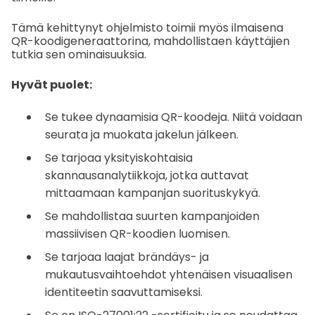
Tämä kehittynyt ohjelmisto toimii myös ilmaisena
QR-koodigeneraattorina, mahdollistaen käyttäjien
tutkia sen ominaisuuksia.
Hyvät puolet:
Se tukee dynaamisia QR-koodeja. Niitä voidaan
seurata ja muokata jakelun jälkeen.
Se tarjoaa yksityiskohtaisia
skannausanalytiikkoja, jotka auttavat
mittaamaan kampanjan suorituskykyä.
Se mahdollistaa suurten kampanjoiden
massiivisen QR-koodien luomisen.
Se tarjoaa laajat brändäys- ja
mukautusvaihtoehdot yhtenäisen visuaalisen
identiteetin saavuttamiseksi.