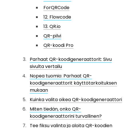
ForQRCode
12. Flowcode
13. QR.io
QR-pilvi
QR-koodi Pro
Parhaat QR-koodigeneraattorit: Sivu
sivulta vertailu
Nopea tuomio: Parhaat QR-
koodigeneraattorit käyttötarkoituksen
mukaan
Kuinka valita oikea QR-koodigeneraattori
Miten tiedän, onko QR-
koodigeneraattorini turvallinen?
Tee fiksu valinta ja aloita QR-koodien