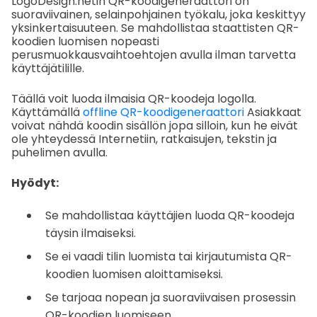
LogoDesign.netin QR-koodigeneraattori on
suoraviivainen, selainpohjainen työkalu, joka keskittyy
yksinkertaisuuteen. Se mahdollistaa staattisten QR-
koodien luomisen nopeasti
perusmuokkausvaihtoehtojen avulla ilman tarvetta
käyttäjätilille.
Täällä voit luoda ilmaisia QR-koodeja logolla.
Käyttämällä
offline QR-koodigeneraattori
Asiakkaat
voivat nähdä koodin sisällön jopa silloin, kun he eivät
ole yhteydessä Internetiin, ratkaisujen, tekstin ja
puhelimen avulla.
Hyödyt:
Se mahdollistaa käyttäjien luoda QR-koodeja
täysin ilmaiseksi.
Se ei vaadi tilin luomista tai kirjautumista QR-
koodien luomisen aloittamiseksi.
Se tarjoaa nopean ja suoraviivaisen prosessin
QR-koodien luomiseen.