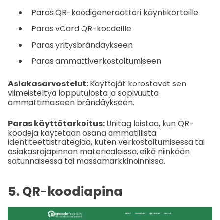
Paras QR-koodigeneraattori käyntikorteille
Paras vCard QR-koodeille
Paras yritysbrändäykseen
Paras ammattiverkostoitumiseen
Asiakasarvostelut:
Käyttäjät korostavat sen
viimeisteltyä lopputulosta ja sopivuutta
ammattimaiseen brändäykseen.
Paras käyttötarkoitus:
Unitag loistaa, kun QR-
koodeja käytetään osana ammatillista
identiteettistrategiaa, kuten verkostoitumisessa tai
asiakasrajapinnan materiaaleissa, eikä niinkään
satunnaisessa tai massamarkkinoinnissa.
5. QR-koodiapina