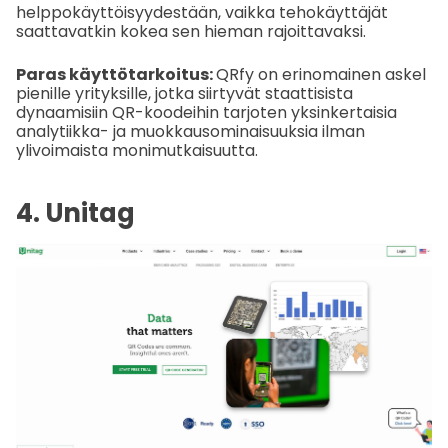
helppokäyttöisyydestään, vaikka tehokäyttäjät
saattavatkin kokea sen hieman rajoittavaksi.
Paras käyttötarkoitus:
QRfy on erinomainen askel
pienille yrityksille, jotka siirtyvät staattisista
dynaamisiin QR-koodeihin tarjoten yksinkertaisia
analytiikka- ja muokkausominaisuuksia ilman
ylivoimaista monimutkaisuutta.
4. Unitag