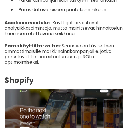
Paras kampanjan suorituskyvyn seurantaan
Paras datavetoiseen päätöksentekoon
Asiakasarvostelut:
Käyttäjät arvostavat
analytiikkatoimintoja, mutta mainitsevat hinnoittelun
huomioon otettavana seikkana.
Paras käyttötarkoitus:
Scanova on täydellinen
ammattimaisille markkinointikampanjoille, jotka
perustuvat tietoon sitoutumisen ja ROI:n
optimoimiseksi.
Shopify