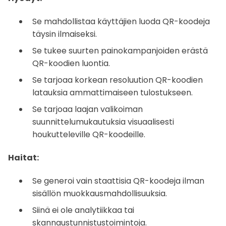
Se mahdollistaa käyttäjien luoda QR-koodeja
täysin ilmaiseksi.
Se tukee suurten painokampanjoiden erästä
QR-koodien luontia.
Se tarjoaa korkean resoluution QR-koodien
latauksia ammattimaiseen tulostukseen.
Se tarjoaa laajan valikoiman
suunnittelumukautuksia visuaalisesti
houkutteleville QR-koodeille.
Haitat:
Se generoi vain staattisia QR-koodeja ilman
sisällön muokkausmahdollisuuksia.
Siinä ei ole analytiikkaa tai
skannaustunnistustoimintoja.