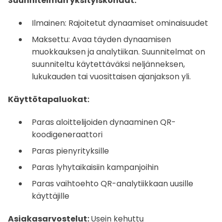
Suunnitelman yksityiskohdat:
Ilmainen: Rajoitetut dynaamiset ominaisuudet
Maksettu: Avaa täyden dynaamisen
muokkauksen ja analytiikan. Suunnitelmat on
suunniteltu käytettäväksi neljänneksen,
lukukauden tai vuosittaisen ajanjakson yli.
Käyttötapaluokat:
Paras aloittelijoiden dynaaminen QR-
koodigeneraattori
Paras pienyrityksille
Paras lyhytaikaisiin kampanjoihin
Paras vaihtoehto QR-analytiikkaan uusille
käyttäjille
Asiakasarvostelut:
Usein kehuttu