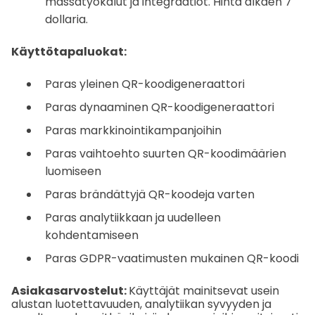
massatyökalut ja integraatiot. Hinta alkaen 7
dollaria.
Käyttötapaluokat:
Paras yleinen QR-koodigeneraattori
Paras dynaaminen QR-koodigeneraattori
Paras markkinointikampanjoihin
Paras vaihtoehto suurten QR-koodimäärien
luomiseen
Paras brändättyjä QR-koodeja varten
Paras analytiikkaan ja uudelleen
kohdentamiseen
Paras GDPR-vaatimusten mukainen QR-koodi
Asiakasarvostelut:
Käyttäjät mainitsevat usein
alustan luotettavuuden, analytiikan syvyyden ja