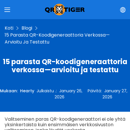
Koti
Blogi
15 Parasta QR-Koodigeneraattoria Verkossa—
Arvioitu Ja Testattu
15 parasta QR-koodigeneraattoria
verkossa—arvioitu ja testattu
Mukaan
:
Hearty
Julkaistu .
:
January 26,
Päivitä
:
January 27,
2026
2026
Valitseminen paras QR-koodigeneraattori ei ole yhtä
yksinkertaista kuin ensimmäisen verkkosivuston