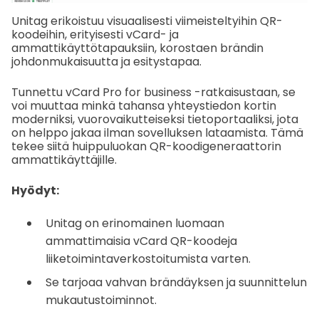
Unitag erikoistuu visuaalisesti viimeisteltyihin QR-
koodeihin, erityisesti vCard- ja
ammattikäyttötapauksiin, korostaen brändin
johdonmukaisuutta ja esitystapaa.
Tunnettu vCard Pro for business -ratkaisustaan, se
voi muuttaa minkä tahansa yhteystiedon kortin
moderniksi, vuorovaikutteiseksi tietoportaaliksi, jota
on helppo jakaa ilman sovelluksen lataamista. Tämä
tekee siitä huippuluokan QR-koodigeneraattorin
ammattikäyttäjille.
Hyödyt:
Unitag on erinomainen luomaan
ammattimaisia vCard QR-koodeja
liiketoimintaverkostoitumista varten.
Se tarjoaa vahvan brändäyksen ja suunnittelun
mukautustoiminnot.