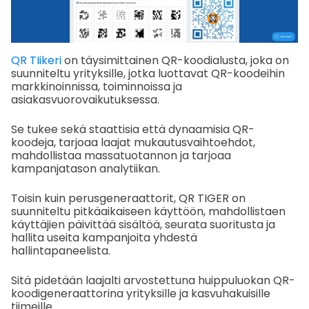
QR TIikeri
on täysimittainen QR-koodialusta, joka on
suunniteltu yrityksille, jotka luottavat QR-koodeihin
markkinoinnissa, toiminnoissa ja
asiakasvuorovaikutuksessa.
Se tukee sekä staattisia että dynaamisia QR-
koodeja, tarjoaa laajat mukautusvaihtoehdot,
mahdollistaa massatuotannon ja tarjoaa
kampanjatason analytiikan.
Toisin kuin perusgeneraattorit, QR TIGER on
suunniteltu pitkäaikaiseen käyttöön, mahdollistaen
käyttäjien päivittää sisältöä, seurata suoritusta ja
hallita useita kampanjoita yhdestä
hallintapaneelista.
Sitä pidetään laajalti arvostettuna huippuluokan QR-
koodigeneraattorina yrityksille ja kasvuhakuisille
tiimeille.