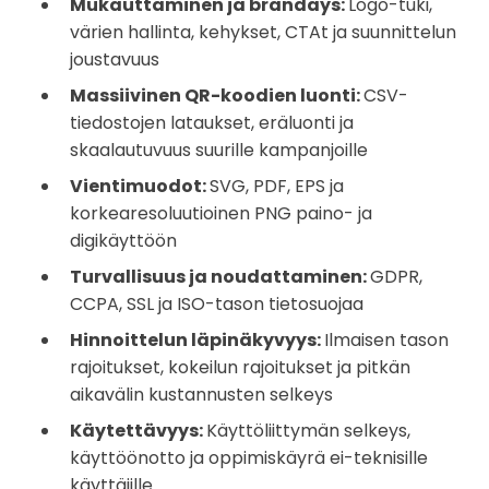
Mukauttaminen ja brändäys:
Logo-tuki,
värien hallinta, kehykset, CTAt ja suunnittelun
joustavuus
Massiivinen QR-koodien luonti:
CSV-
tiedostojen lataukset, eräluonti ja
skaalautuvuus suurille kampanjoille
Vientimuodot:
SVG, PDF, EPS ja
korkearesoluutioinen PNG paino- ja
digikäyttöön
Turvallisuus ja noudattaminen:
GDPR,
CCPA, SSL ja ISO-tason tietosuojaa
Hinnoittelun läpinäkyvyys:
Ilmaisen tason
rajoitukset, kokeilun rajoitukset ja pitkän
aikavälin kustannusten selkeys
Käytettävyys:
Käyttöliittymän selkeys,
käyttöönotto ja oppimiskäyrä ei-teknisille
käyttäjille