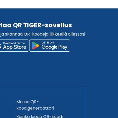
taa QR TIGER-sovellus
 ja skannaa QR-koodeja liikkeellä ollessasi
Massa QR-
koodigeneraattori
Kuinka luoda QR-koodi