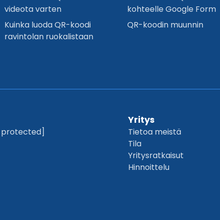
videota varten
kohteelle Google Form
Kuinka luoda QR-koodi
QR-koodin muunnin
ravintolan ruokalistaan
Yritys
 protected]
Tietoa meistä
Tila
Yritysratkaisut
Hinnoittelu