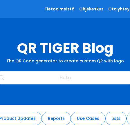
Tietoa meistä
Ohjekeskus
Ota yhtey
QR TIGER Blog
The QR Code generator to create custom QR with logo
Product Updates
Reports
Use Cases
Lists