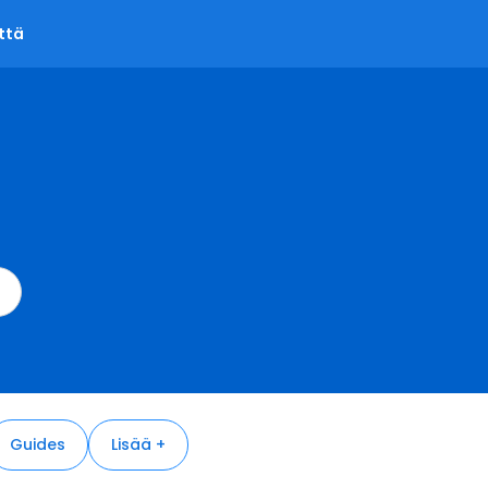
ttä
Guides
Lisää +