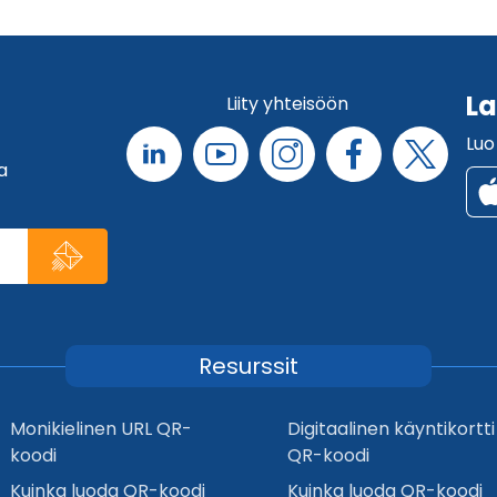
La
Liity yhteisöön
Luo
a
Resurssit
Monikielinen URL QR-
Digitaalinen käyntikortti
koodi
QR-koodi
Kuinka luoda QR-koodi
Kuinka luoda QR-koodi