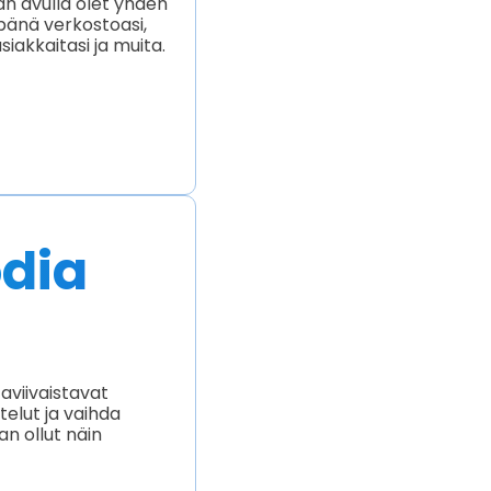
än avulla olet yhden
änä verkostoasi,
asiakkaitasi ja muita.
odia
aviivaistavat
telut ja vaihda
n ollut näin