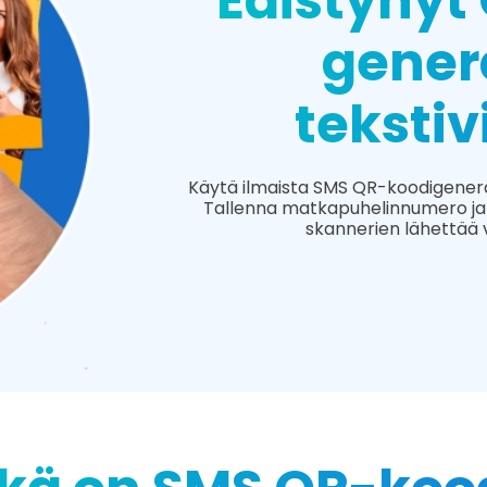
Edistynyt
gener
tekstiv
Käytä ilmaista SMS QR-koodigenera
Tallenna matkapuhelinnumero ja va
skannerien lähettää 