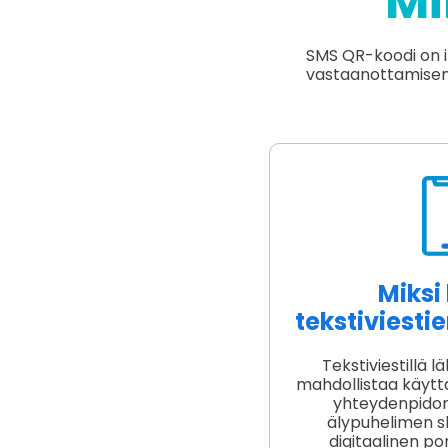
Mi
SMS QR-koodi on i
vastaanottamisen 
Miksi
tekstiviest
Tekstiviestillä 
mahdollistaa käytt
yhteydenpidon 
älypuhelimen s
digitaalinen p