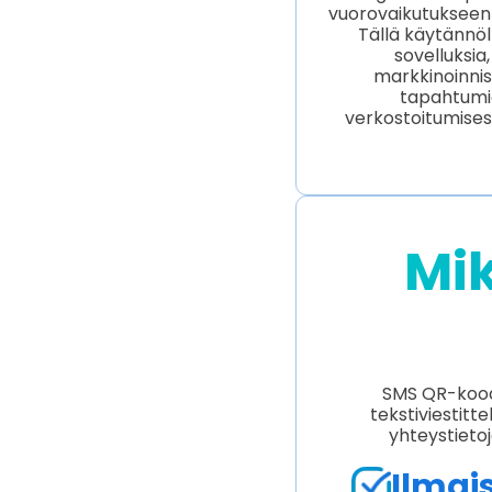
vuorovaikutukseen mo
Tällä käytännöll
sovelluksia,
markkinoinnis
tapahtumie
verkostoitumises
Mik
SMS QR-koodi
tekstiviestitt
yhteystieto
Ilmais