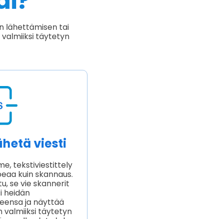
di?
n lähettämisen tai
valmiiksi täytetyn
hetä viesti
, tekstiviestittely
peaa kuin skannaus.
u, se vie skannerit
i heidän
seensa ja näyttää
valmiiksi täytetyn