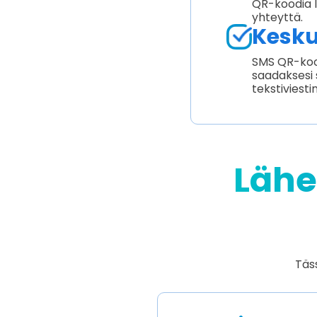
QR-koodia l
yhteyttä.
Kesku
SMS QR-kood
saadaksesi s
tekstiviesti
Lähe
Täss