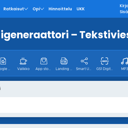
Kir
Ratkaisut
Opi
Hinnoittelu
UKK
Sis
generaattori – Tekstivie
Google Form
Valikko
App stores
Landing page
Smart URL
GS1 Digitaal
MP
i
Instagram
Pinterest
Tiktok
Twitter
Sijainti