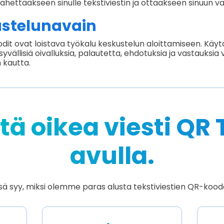
ähettääkseen sinulle tekstiviestin ja ottaakseen sinuun v
stelunavain
it ovat loistava työkalu keskustelun aloittamiseen. Käytä
yvällisiä oivalluksia, palautetta, ehdotuksia ja vastauksia 
n kautta.
tä oikea viesti QR 
avulla.
ä syy, miksi olemme paras alusta tekstiviestien QR-koode