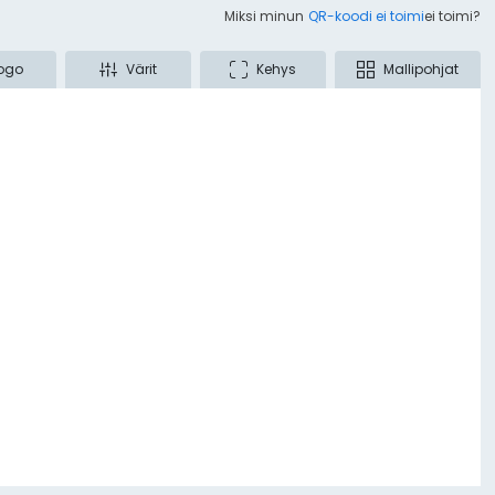
Miksi minun
QR-koodi ei toimi
ei toimi?
ogo
Värit
Kehys
Mallipohjat
ttori
eraattori
usraportti