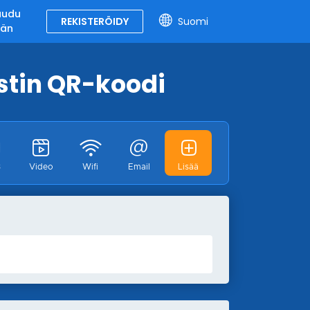
jaudu
REKISTERÖIDY
Suomi
ään
stin QR-koodi
3
Video
Wifi
Email
Lisää
fi: WhatsApp
Teksti
Tekstiviesti
Vähemmän