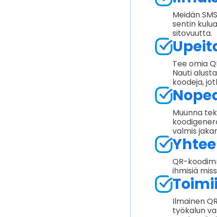
Meidän SMS 
sentin kulua
sitovuutta.
Upeit
Tee omia QR
Nauti alust
koodeja, jot
Nopea
Muunna teks
koodigenera
valmis jaka
Yhtee
QR-koodimme 
ihmisiä miss
Toimii
Ilmainen QR
työkalun va