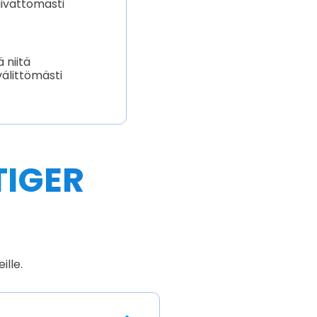
aivattomasti
 niitä
välittömästi
TIGER
ille.