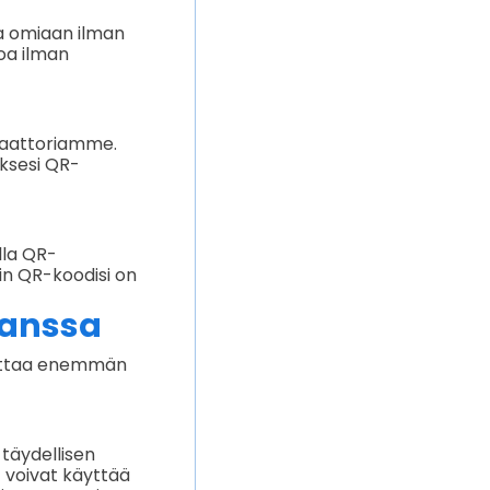
a omiaan ilman
toa ilman
eraattoriamme.
aksesi QR-
lla QR-
in QR-koodisi on
kanssa
avoittaa enemmän
 täydellisen
 voivat käyttää