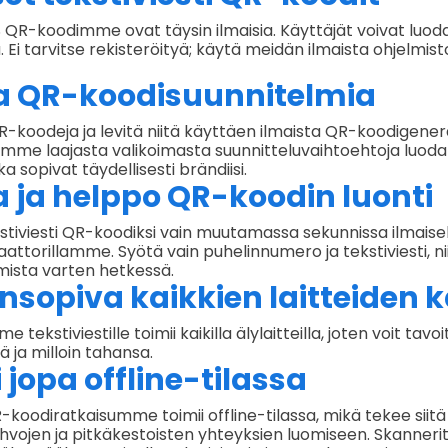
QR-koodimme ovat täysin ilmaisia. Käyttäjät voivat luod
. Ei tarvitse rekisteröityä; käytä meidän ilmaista ohjelmis
a QR-koodisuunnitelmia
-koodeja ja levitä niitä käyttäen ilmaista QR-koodigen
amme laajasta valikoimasta suunnitteluvaihtoehtoja luod
ka sopivat täydellisesti brändiisi.
 ja helppo QR-koodin luonti
tiviesti QR-koodiksi vain muutamassa sekunnissa ilmaise
attorillamme. Syötä vain puhelinnumero ja tekstiviesti, ni
mista varten hetkessä.
nsopiva kaikkien laitteiden 
tekstiviestille toimii kaikilla älylaitteilla, joten voit t
ä ja milloin tahansa.
 jopa offline-tilassa
-koodiratkaisumme toimii offline-tilassa, mikä tekee siitä
hvojen ja pitkäkestoisten yhteyksien luomiseen. Skannerit