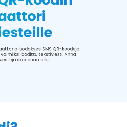
 QR-koodin
aattori
iesteille
attoria luodaksesi SMS QR-koodeja.
lmiiksi laadittu tekstiviesti. Anna
viestejä skannaamalla.