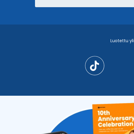
BLOG
e-kirjat ja verkkoseminaarit
Sovellukset ja integraatiot
Videotutoriaalit ja podcastit
QR TIGER vs Muut QR-koodigeneraatt
Luotettu yli