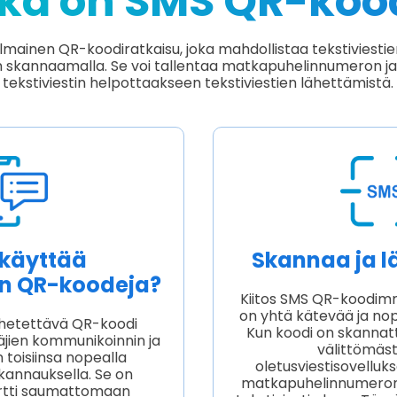
kä on SMS QR-koo
lmainen QR-koodiratkaisu, joka mahdollistaa tekstiviestie
skannaamalla. Se voi tallentaa matkapuhelinnumeron ja 
tekstiviestin helpottaakseen tekstiviestien lähettämistä.
 käyttää
Skannaa ja lä
ien QR-koodeja?
Kiitos SMS QR-koodimme
on yhtä kätevää ja no
lähetettävä QR-koodi
Kun koodi on skannatt
äjien kommunikoinnin ja
välittömäst
toisiinsa nopealla
oletusviestisovelluk
kannauksella. Se on
matkapuhelinnumeron 
ortti saumattomaan