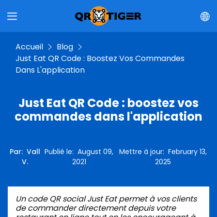
Accueil
Blog
Just Eat QR Code : Boostez Vos Commandes
Dans L'application
Just Eat QR Code : boostez vos
commandes dans l'application
Par
:
Vall
Publié le
:
August 09,
Mettre à jour
:
February 13,
V.
2021
2025
Un code QR social Just Eat permet à vos clients
de commander directement depuis votre