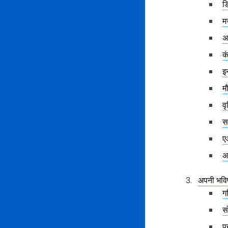
ड
म
अ
क
इन
म
व
स
ए
अ
अपनी भविष्
ग
स
प