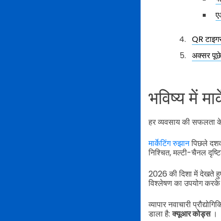
ए
QR टाइगर 
अक्सर पूछे
भविष्य में मा
हर व्यवसाय की सफलता के ल
मार्केटिंग रुझान
पिछले दशक 
निश्चित, मल्टी-चैनल दृष्
2026 की दिशा में देखते हु
विश्लेषण का उपयोग करके 
व्यापार नवाचारी प्रौद्योग
डाला है:
क्यूआर कोड्स
।