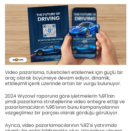
Video pazarlama, tüketicileri etkilemek için güçlü bir
araç olarak büyümeye devam ediyor, dinamik,
etkileşimli içerik üzerinde artan bir vurgu bulunuyor.
2024 Wyzowl raporuna göre işletmelerin %91'inin
şimdi pazarlama stratejilerine video entegre ettiği ve
pazarlamacıların %96'sının bunu kampanyalarının
vazgeçilmez bir parçası olarak gördüğü görülüyor.
Ayrıca, video pazarlamacılarının %92'si yatırımda
olumlu bir getiri bildirmekte olup, izleyicilere ulaşma