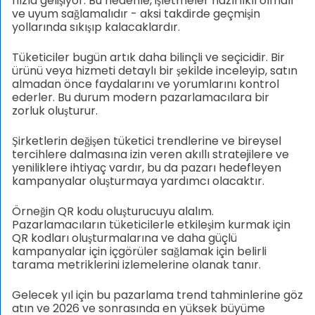
hızla gelişiyor. Bu nedenle, işletmeler hazırlıklı olmalı
ve uyum sağlamalıdır - aksi takdirde geçmişin
yollarında sıkışıp kalacaklardır.
Tüketiciler bugün artık daha bilinçli ve seçicidir. Bir
ürünü veya hizmeti detaylı bir şekilde inceleyip, satın
almadan önce faydalarını ve yorumlarını kontrol
ederler. Bu durum modern pazarlamacılara bir
zorluk oluşturur.
Şirketlerin değişen tüketici trendlerine ve bireysel
tercihlere dalmasına izin veren akıllı stratejilere ve
yeniliklere ihtiyaç vardır, bu da pazarı hedefleyen
kampanyalar oluşturmaya yardımcı olacaktır.
Örneğin QR kodu oluşturucuyu alalım.
Pazarlamacıların tüketicilerle etkileşim kurmak için
QR kodları oluşturmalarına ve daha güçlü
kampanyalar için içgörüler sağlamak için belirli
tarama metriklerini izlemelerine olanak tanır.
Gelecek yıl için bu pazarlama trend tahminlerine göz
atın ve 2026 ve sonrasında en yüksek büyüme