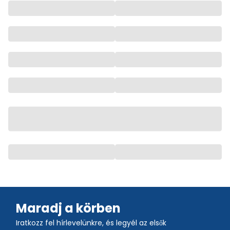
Maradj a körben
Iratkozz fel hírlevelünkre, és legyél az elsők