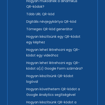
Hogyan működnek a dinamikus
QR-kódok?
Több URL QR-kód
Digitális névjegykártya QR-kód
Tömeges QR-kód generátor
Hogyan készítsünk egy QR-kódot
egy képhez
Hogyan lehet létrehozni egy QR-
kódot egy videóhoz
Hogyan lehet létrehozni egy QR-
kódot a(z) Google Form számára?
Hogyan készítsünk QR-kódot
logóval
Hogyan követhetem QR-kódot a
Google Analytics segítségével
Hogyan készítsünk QR-kódot a