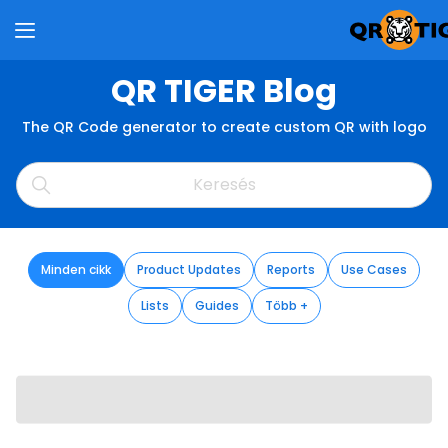
QR TIGER Blog
The QR Code generator to create custom QR with logo
Minden cikk
Product Updates
Reports
Use Cases
Lists
Guides
Több +