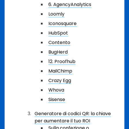
6. AgencyAnalytics
Loomly
Iconosquare
HubSpot
Contento
BugHerd
12. Proofhub
MailChimp
Crazy Egg
Whova
Sisense
Generatore di codici QR: la chiave
per aumentare il tuo ROI
Sulla confezione o