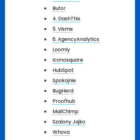
Bufor
4. DashThis
5. Visme
6. AgencyAnalytics
Loomly
Iconosquare
HubSpot
Spokojnie
BugHerd
Proofhub
MailChimp
Szalony Jajko
Whova