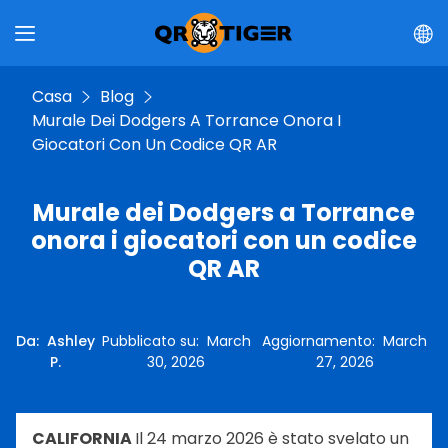
Casa
Blog
Murale Dei Dodgers A Torrance Onora I
Giocatori Con Un Codice QR AR
Murale dei Dodgers a Torrance
onora i giocatori con un codice
QR AR
Da
:
Ashley
Pubblicato su
:
March
Aggiornamento
:
March
P.
30, 2026
27, 2026
CALIFORNIA
Il 24 marzo 2026 è stato svelato un