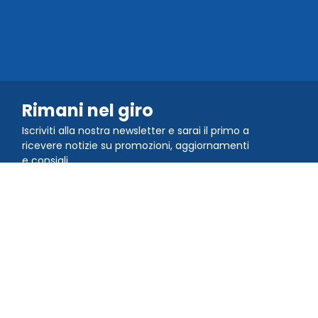
Rimani nel giro
Iscriviti alla nostra newsletter e sarai il primo a
ricevere notizie su promozioni, aggiornamenti
e consigli
Unisciti alla comunità
Scarica l'applicazione QR
TIGER