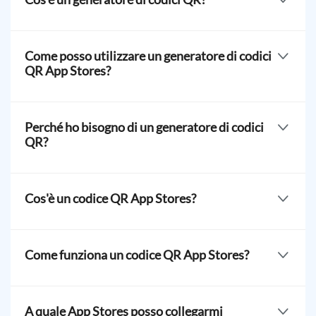
Un generatore di codici QR App Stores consente agli
utenti di creare il proprio codice QR per la propria app
Come posso utilizzare un generatore di codici
mobile da Google Play Store, App Store, e AppGallery.
QR App Stores?
Per utilizzare un generatore di codici QR App Stores,
basta aggiungere il link della tua applicazione mobile da
Perché ho bisogno di un generatore di codici
App Store (iOS), Google Play Store (Android) e
QR?
AppGallery (HarmonyOS).
Un generatore di codici QR App Stores aiuta gli utenti a
aumentare la visibilità della propria app mobile e il
Cos'è un codice QR App Stores?
numero di download dall'app store. Semplifica
l'installazione delle app mobili sul proprio dispositivo.
Un codice QR App Stores è una soluzione di codice QR
dinamico che puoi creare per le tue app mobili. Può
Come funziona un codice QR App Stores?
memorizzare collegamenti da Google Play Store, App
Store e AppGallery.
Un codice QR per App Store funziona memorizzando il
link dell'applicazione mobile dai negozi di applicazioni.
A quale App Stores posso collegarmi