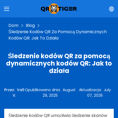
Dom
Blog
Śledzenie Kodów QR Za Pomocą Dynamicznych
Kodów QR: Jak To Działa
Śledzenie kodów QR za pomocą
dynamicznych kodów QR: Jak to
działa
Przez
:
Vall
Opublikowano dnia
:
August
Aktualizacja
:
July
V.
29, 2025
07, 2026
Śledzenie kodów QR umożliwia śledzenie skanów