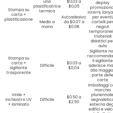
una
$0,03 a
display
plastificatrice
$0,05
promoziona
Stampa su
termica
interni, lany
carta +
Autoadesivo:
per eventi
plastificazione
Medio a
da $0.07 a
cartelli pe
mano
$0.08
negozi
temporanei
materiali
didattici pe
aula
Sigillante n
raccomanda
Stampa su
Il sigillante
carta +
$0.03 a
Difficile
aderisce ma
sigillante
$0.04
alla maggio
trasparente
parte dell
carte
Imballaggi c
marchio
Vinile +
pluriennale
$0.50 a
inchiostro UV
Difficile
segnaletic
$2.50
+ laminato
esterna deg
edifici e veic