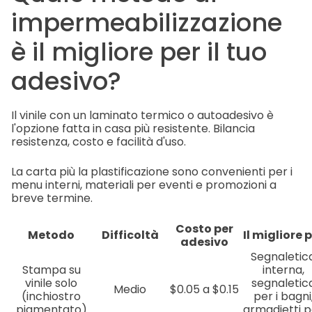
impermeabilizzazione
è il migliore per il tuo
adesivo?
Il vinile con un laminato termico o autoadesivo è
l'opzione fatta in casa più resistente. Bilancia
resistenza, costo e facilità d'uso.
La carta più la plastificazione sono convenienti per i
menu interni, materiali per eventi e promozioni a
breve termine.
Costo per
Metodo
Difficoltà
Il migliore 
adesivo
Segnaletic
Stampa su
interna,
vinile solo
segnaletic
Medio
$0.05 a $0.15
(inchiostro
per i bagni
pigmentato)
armadietti p