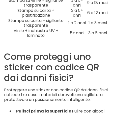
Stampa su vinile + sigillante
3 a 5+
9 a 18 mesi
trasparente
anni
Stampa su carta +
3 a 5+
6 a 12 mesi
plastificazione
anni
Stampa su carta + sigillante
1 a 2 anni
1 a 3 mesi
trasparente
Vinile + inchiostro UV +
5+ anni
3 a 5 anni
laminato
Come proteggi uno
sticker con codice QR
dai danni fisici?
Proteggere uno sticker con codice QR dai danni fisici
richiede tre cose: materiali durevoli, una sigillatura
protettiva e un posizionamento intelligente.
Pulisci prima la superficie
Pulire con alcool