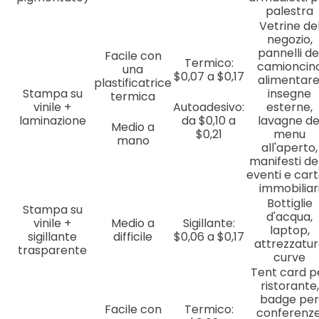
palestra
Vetrine de
negozio,
pannelli de
Facile con
Termico:
camioncin
una
$0,07 a $0,17
alimentare
plastificatrice
Stampa su
insegne
termica
vinile +
Autoadesivo:
esterne,
laminazione
da $0,10 a
lavagne de
Medio a
$0,21
menu
mano
all'aperto,
manifesti de
eventi e carte
immobiliar
Bottiglie
Stampa su
d'acqua,
vinile +
Medio a
Sigillante:
laptop,
sigillante
difficile
$0,06 a $0,17
attrezzatu
trasparente
curve
Tent card p
ristorante,
badge per
Facile con
Termico:
conferenze