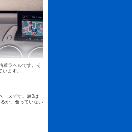
粘着ラベルです。そ
ています。
ベースです。層2は
いるか、合っていない