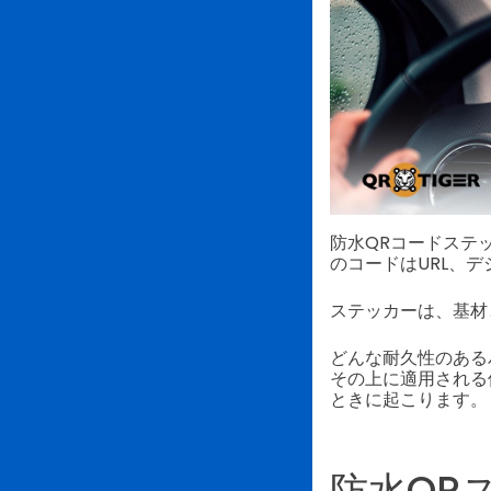
防水QRコードステ
のコードはURL、
ステッカーは、基材
どんな耐久性のある
その上に適用される
ときに起こります。
防水QR