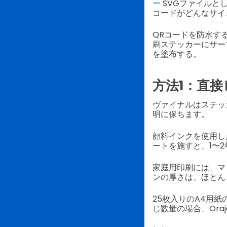
ー
SVGファイルと
コードがどんなサイ
QRコードを防水す
刷ステッカーにサー
を塗布する。
方法1：直
ヴァイナルはステッ
明に保ちます。
顔料インクを使用し
ートを施すと、1〜
家庭用印刷には、マ
ンの厚さは、ほとん
25枚入りのA4用紙の
じ数量の場合、Oraj