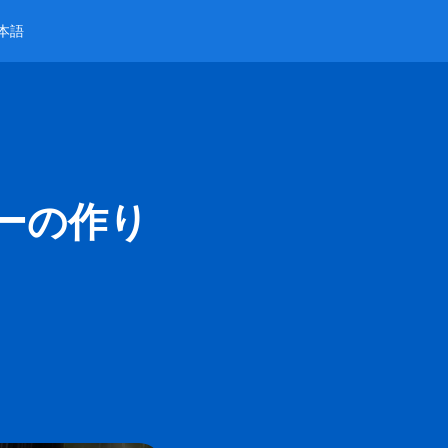
本語
ーの作り