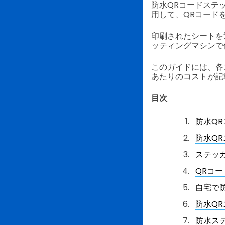
防水QRコードステ
用して、QRコード
印刷されたシートを
ッティングマシンで
このガイドには、各
あたりのコストが記
目次
防水Q
防水Q
ステッ
QRコ
自宅で
防水Q
防水ス