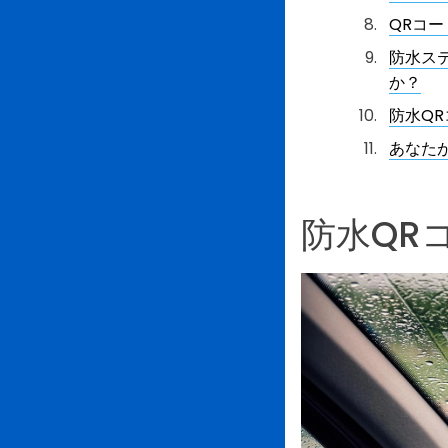
QRコ
防水ス
か？
防水Q
あなた
防水QR