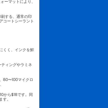
フォーマットにより、
印刷する、通常の印
アコートシーラント
にくく、インクを鮮
ーティングやラミネ
80〜100マイクロ
。
10から$18です。同
ります。