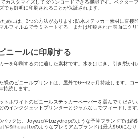
してカスタマイズしてダウンロードできる機能です。ベクター
ズでも鮮明に印刷されることが保証されます。
るためには、3つの方法があります: 防水ステッカー素材に直接
マルフィルムでラミネートする、または印刷された表面にクリ
接ビニールに印刷する
カーを印刷するのに適した素材です。水をはじき、引き裂かれ
た裸のビニールプリントは、屋外で6〜12ヶ月持続します。コ
2年持続します。
ットホワイトのビニールステッカーペーパーを選んでください。
どのインクジェットプリンターとジャムなしでフィードします
パックは、JoyezaやLazydropのような予算ブランドでは約$
etやSilhouetteのようなプレミアムブランドは最大$50にな