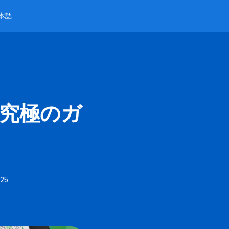
本語
年の究極のガ
025