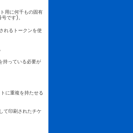
ント用に何千もの固有
番号です)。
表示されるトークンを使
。
トを持っている必要が
ットに重複を持たせる
ンして印刷されたチケ