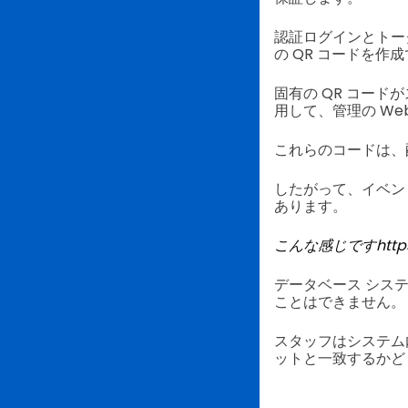
認証ログインとトーク
の QR コードを作
固有の QR コード
用して、管理の We
これらのコードは、
したがって、イベン
あります。
こんな感じです
http
データベース シス
ことはできません。
スタッフはシステム
ットと一致するかど