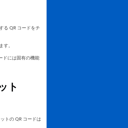
る QR コードをチ
ます。
ードには固有の機能
ット
トの QR コードは