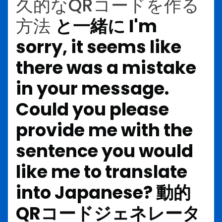
久的なQRコードを作る
方法
と一緒に
I'm
sorry, it seems like
there was a mistake
in your message.
Could you please
provide me with the
sentence you would
like me to translate
into Japanese?
動的
QRコードジェネレータ