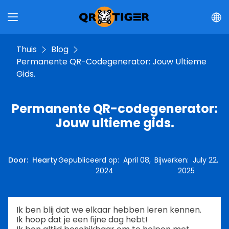
Thuis
Blog
Permanente QR-Codegenerator: Jouw Ultieme
Gids.
Permanente QR-codegenerator:
Jouw ultieme gids.
Door
:
Hearty
Gepubliceerd op
:
April 08,
Bijwerken
:
July 22,
2024
2025
Ik ben blij dat we elkaar hebben leren kennen.
Ik hoop dat je een fijne dag hebt!