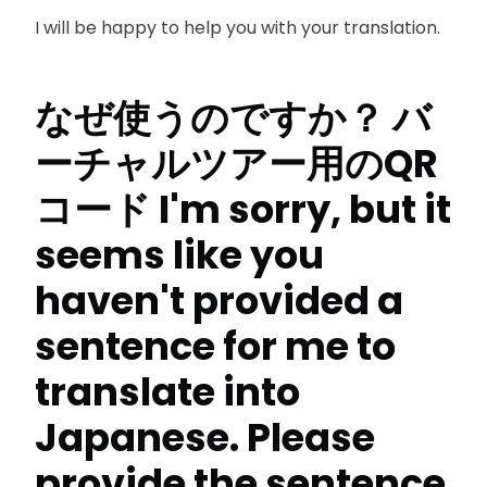
I will be happy to help you with your translation.
なぜ使うのですか？
バ
ーチャルツアー用のQR
コード
I'm sorry, but it
seems like you
haven't provided a
sentence for me to
translate into
Japanese. Please
provide the sentence