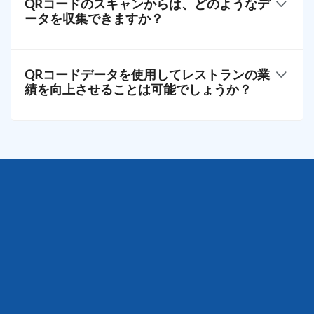
QRコードのスキャンからは、どのようなデ
その他の有用なメトリクスに関するデータは、アカ
ータを収集できますか？
ウントのダッシュボードで確認できます。
QR TIGERの動的QRコードは、スキャン頻度、場
所、デバイスタイプ、および顧客のデモグラフィッ
QRコードデータを使用してレストランの業
ク情報など、貴重な洞察を提供します。このデータ
績を向上させることは可能でしょうか？
は、お客様の好みや行動を理解するのに役立ちま
す。
データの分析は、レストランの運営を向上させるた
めに情報を元にした意思決定をするのに役立ちま
す。
人気のある商品を特定したり、価格を調整したり、
顧客の好みに基づいてマーケティング活動を調整し
たりできます。当社のプラットフォームの
ダッシュ
ボードは、実行可能な洞察のための明確な可視化を
提供します。