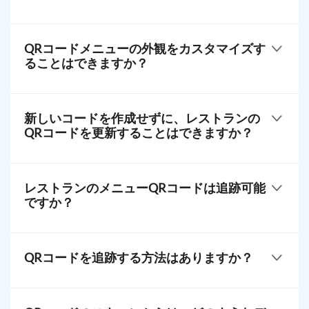
メニュー全体を料理名、説明、価格、高品質の画像
と一緒に掲載することができます。特別オファーや
QRコードメニューの外観をカスタマイズす
デイリースペシャル、ロイヤルティプログラムも追
ることはできますか？
加できます。
はい、QR TIGER によりカスタマイズが可能です。ロ
ゴ統合機能を備えたQRコードジェネレーターで、ユ
新しいコードを作成せずに、レストランの
ーザーは自分のレストランのロゴを追加し、色を選
QRコードを更新することはできますか？
択し、用意された
を選択することができます。
はい、新しいものが必要なく、コードにリンクされ
たデジタルコンテンツを更新することができます。
レストランのメニューQRコードは追跡可能
これにより、継続的なメニューの変更が可能です。
ですか？
はい、動的QRコードを使用して、メニューQRをス
キャンされた回数を追跡することができます。
QRコードを追跡する方法はありますか？
QRコードレストランメニューを追跡するには、QR
TIGERの追跡機能を使用できます。スキャン頻度や