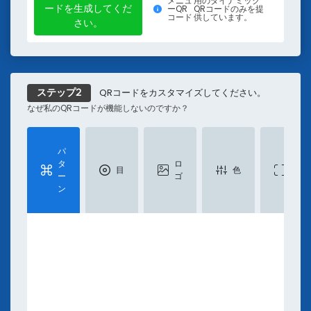
メニュ
用のダイナミック
旅行用のQRコード
ードを生成してくだ
ーQR
QRコードのみを提
コード
供しています。
Tiktok
ツイッター
場所
テキスト
SMS
さい。
リソース
QRコードへのリンク
不足
PDFをQRコードに変換します。
インスタグラム用のQRコード
QRコードをカスタマイズしてください。
ステップ2
場所QRコードジェネレータ
なぜ私のQRコードが機能しないのですか？
YouTube QRコード
ソーシャルメディアQRコードジェネレータ
パ
フ
SMS QRコードジェネレータ
タ
ロ
レ
Email QRコードジェネレータ
目
色
ー
ゴ
ー
MP3およびオーディオQRコードジェネレータ
ン
ム
Facebook QRコード
Pinterest QRコード
テキストQRコードジェネレータ
学ぶ
QR デコード済み: 2026 QR コード業界インサイトレ
ブログ