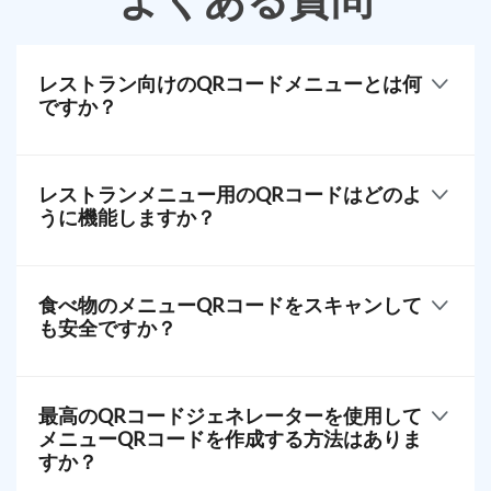
レストラン向けのQRコードメニューとは何
ですか？
お客様のスマートフォンでのレストランのメニュー
レストランメニュー用のQRコードはどのよ
うに機能しますか？
お客様がレストランのQRコードをスキャンすると、
スマートフォンがレストランのメニューを表示する
食べ物のメニューQRコードをスキャンして
ウェブページ、PDF、またはモバイルアプリに誘導
も安全ですか？
されます。
このデジタルメニューは、商品や価格、特別オファ
QRコードメニューをスキャン中
ーの変更を簡単に反映させることができます。
最高のQRコードジェネレーターを使用して
メニューQRコードを作成する方法はありま
すか？