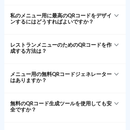
レストランメニュー用のクイックレスポンスコード
を作成するのは簡単です。QR TIGERにアクセスして
私のメニュー用に最高のQRコードをデザイ
ください > メニューQRソリューションを選択してく
ンするにはどうすればよいですか？
ださい > 必要な詳細を入力してください > コードを
生成してください > ロゴを追加してカスタマイズし
コードパターンはスキャンに重要ですが、デザイン
てください > ダウンロードして保存してください。
も顧客エンゲージメントに影響を与えることができ
レストランメニューのためのQRコードを作
ます。QRコードジェネレーターを使用してメニュー
成する方法は？
QRを強化してください。レストランのロゴを追加
し、ブランドカラーを使用し、アクションを促すタ
レストランメニュー用の効果的なクイックレスポン
グを含めてください。
スコードを作成するには、メニューQRジェネレータ
メニュー用の無料QRコードジェネレーター
ーを使用してデジタルメニューをスキャン可能なコ
はありますか？
ードに変換します。レストランのブランディングに
合わせてデザインをカスタマイズし、明瞭で見やす
はい、当社のプラットフォームは、使いやすいイン
いものにすることを確認してください。
ターフェース、カスタマイズオプション、高度な機
無料のQRコード生成ツールを使用しても安
能を備えた、最高の無料QRコードジェネレーターと
全ですか？
してランク付けされています。
また、ISO 27001、GDPR、CCPAなどの業界基準に
無料のプラットフォームはたくさん存在しています
準拠し、セキュリティを確保しています。
が、しばしば重要な機能やセキュリティが不足して