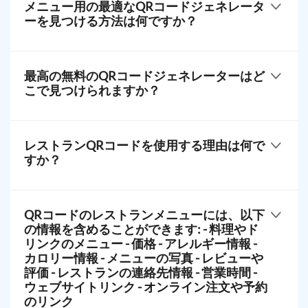
メニュー用の最適なQRコードジェネレータ
います。より安全なソリューションを求める場合
ーを見つける方法は何ですか？
は、QR TIGERのような信頼できるプラットフォーム
をご利用ください。
メニュー用の最適なQRコードジェネレーターを見つ
データセキュリティを最優先にし、QRコードとユー
けるには、特定のニーズに焦点を当ててください。
最高の無料のQRコードジェネレーターはど
ザー情報の両方を保護するための追加機能を提供し
価格、機能、カスタマイズオプション、ユーザーレ
こで見つけられますか？
ています。
ビューなどの要因を考慮してください。
QR TIGERは、レストランメニュー用のQRコードを
無料のQRコードジェネレーターをオンラインで見つ
作成するための人気のある選択肢です。使いやすい
けるのは簡単です。基本的なオプションは広く利用
レストランQRコードを使用する理由は何で
インターフェース、高度な機能、信頼性の高いパフ
可能ですが、QR TIGERはトップの選択肢として際立
すか？
ォーマンスを提供しています。
っています。
無料の機能と高度なオプションを組み合わせてお
レストランのQRコードは、衛生状態の向上、コスト
り、多額の費用をかけることなく高品質のQRコード
削減、効率化、顧客体験の向上、貴重なデータ収集
QRコードのレストランメニューには、以下
を作成できます。
など、多くの利点を提供します。
の情報を含めることができます: - 料理やド
リンクのメニュー - 価格 - アレルギー情報 -
カロリー情報 - メニューの写真 - レビューや
評価 - レストランの連絡先情報 - 営業時間 -
ウェブサイトリンク - オンライン注文や予約
のリンク