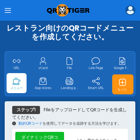
製品
QRコードの一括生成器
QRコード生成API
レストラン向けのQRコードメニュー
企業向けQRコードジェネレータ
を作成してください。
エンタープライズ向けデジタル名刺
MENU TIGER
ソリューション
産業
URL
vCard
File
Link Page
Google Form
レストラン用のQRコード
マーケティング用のQRコード
メニュー
App stores
Landing page
Smart URL
GS1 デジタル
もっと
eコマースのためのQRコード
教育用のQRコード
物流用のQRコード
MP3
ビデオ
Wifi
Email
ja
FileをアップロードしてQRコードを生成し
ステップ1
イベント用のQRコード
てください。
不動産用のQRコード
動的QRコード
を使用してデータを追跡する方法を学びます。
製造業のためのQRコード
イベント
Facebook
Youtube
Instagram
Pinterest
医療のためのQRコード
ダイナミックQRコ