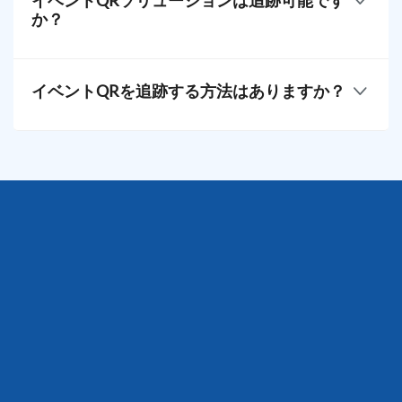
イベントQRソリューションは追跡可能です
ください。
これにより、ユーザーはダイナミックコードの見た
か？
目を変更し、キャンペーンやプラットフォーム全体
でブランドの一貫性を確保することができます。
確かに、当社のプラットフォームの動的な
機能は、
スキャンデータメトリクスを備えており、イベント
イベントQRを追跡する方法はありますか？
管理の新たなレベルを開く準備が整っています。
QRスキャンの統計、ユーザーの位置、およびスキャ
QRコードを追跡するには、まずダッシュボードにア
ン時刻は、すべて1つの中央集約ハブで便利にアクセ
クセスし、右上隅の「マイアカウント」ボタンをク
スできます。
リックします。
追跡したいQRキャンペーンを選択し、次に統計を表
示してパフォーマンスデータにアクセスします。そ
こでは、総スキャン数、スキャン時刻や場所、使用
されたスキャンデバイスなど、コードの活動の包括
的な概要が見つかります。