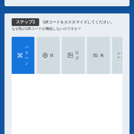
旅行用のQRコード
Tiktok
ツイッター
場所
テキスト
SMS
リソース
QRコードをカスタマイズしてください。
QRコードへのリンク
ステップ2
不足
なぜ私のQRコードが機能しないのですか？
PDFをQRコードに変換します。
インスタグラム用のQRコード
場所QRコードジェネレータ
パ
フ
YouTube QRコード
タ
ロ
レ
目
色
ー
ゴ
ー
ソーシャルメディアQRコードジェネレータ
ン
ム
SMS QRコードジェネレータ
Email QRコードジェネレータ
MP3およびオーディオQRコードジェネレータ
Facebook QRコード
Pinterest QRコード
テキストQRコードジェネレータ
学ぶ
QR デコード済み: 2026 QR コード業界インサイトレ
ブログ