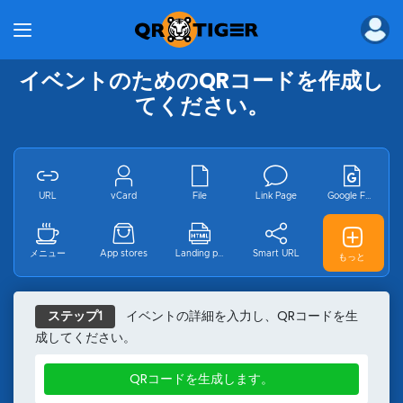
製品
QRコードの一括生成器
QRコード生成API
イベントのためのQRコードを作成し
企業向けQRコードジェネレータ
てください。
エンタープライズ向けデジタル名刺
MENU TIGER
ソリューション
産業
URL
vCard
File
Link Page
Google Form
レストラン用のQRコード
マーケティング用のQRコード
メニュー
App stores
Landing page
Smart URL
GS1 デジタル
もっと
eコマースのためのQRコード
教育用のQRコード
物流用のQRコード
MP3
ビデオ
Wifi
Email
ja
イベントの詳細を入力し、QRコードを生
ステップ1
イベント用のQRコード
成してください。
不動産用のQRコード
製造業のためのQRコード
イベント
Facebook
Youtube
Instagram
Pinterest
QRコードを生成します。
医療のためのQRコード