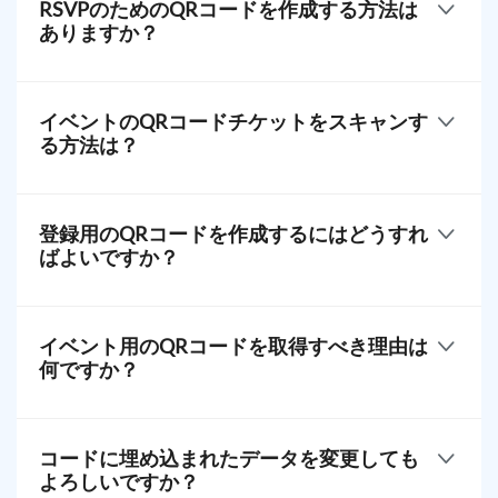
RSVPのためのQRコードを作成する方法は
ます。共有したいイベント詳細を追加するだけで、
ありますか？
ゲストはスマートフォンで簡単にスキャンして確認
できます。
当社の高度なQRメーカーを使用すると、わずか数ク
リックでロゴ付きの無料の
を作成およびデザインす
イベントのQRコードチケットをスキャンす
ることができます。
る方法は？
QR TIGERオンラインにアクセスしてください > イベ
イベントのQRコードチケットをスキャンするには、
ントQRを選択 > すべてのイベント詳細を追加 > コー
単に携帯電話を取り出してカメラを開いてくださ
登録用のQRコードを作成するにはどうすれ
ドを生成 > QRにカスタマイズしてロゴを追加 > ダウ
い。
アプリを使用して、コードにエンコードされた
ばよいですか？
ンロードして保存。これで共有の準備が整いまし
情報にアクセスすることもできます。
た！
そのためには、カメラをコードの前でしっかりと保
当社のプラットフォームを使用すれば、わずか数回
持し、アプリにデータのスキャンと翻訳を処理させ
のクリックで完了できます。単にソリューションを
イベント用のQRコードを取得すべき理由は
てください。
選択し、イベントの登録リンクを追加し、Generate
何ですか？
QR をクリックしてください。カスタマイズしてダウ
ンロードして共有できます！
それはスマートな
です。クイックレスポンスコード
は、主催者と参加者の両方にとってイベント体験を
コードに埋め込まれたデータを変更しても
効率化する多くの利点を提供します。
よろしいですか？