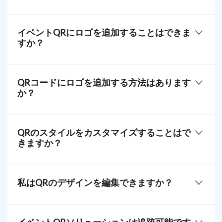
イベントリソースをダウンロードするためのポータ
ルとして利用したり、チェックインを迅速化した
もちろんですが、QRコード内のデータを編集できる
り、インタラクティブな体験を提供したりすること
機能は、ソリューションによって異なります。
を生
イベントQRにロゴを追加することはできま
ができます。
成すると、アカウントのダッシュボードから簡単に
すか？
管理および変更できます。
はい、イベントQRにロゴを追加できます。当社の
QRビルダーを使用すると、ユーザーは自分の
にロゴ
QRコードにロゴを追加する方法はあります
を繊細に統合することができます。
か？
QR TIGERは、ロゴ統合機能を備えたQRコードジェ
ネレーターで、ユーザーが自分のコードデザインに
QRのスタイルをカスタマイズすることはで
ロゴ画像を追加できます。
きますか？
QRをカスタマイズして、「ロゴ」をクリックするだ
けで、ロゴ画像をアップロードしたり、ソフトウェ
はい、できます。当社のQR作成ツールを使用する
アの組み込みロゴライブラリから選択したりできま
と、QRコードの外観を個人の好みに合わせてブラン
私はQRのデザインを編集できますか？
す。
ドイメージに調和させる柔軟性があります。
豊富なカスタマイズオプションをご覧いただき、
確かに。新しく導入された
機能を使用すると、QRコ
色、テンプレート、フレーム、パターンを選択して
ードを配布した後でもデザインを変更できます。