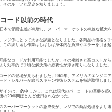
、そのルーツと歴史を知りましょう。
QRコード以前の時代
特に日本で消費主義が急増し、スーパーマーケットの急速な拡大
、レジ係にとって大きな課題となりました。各商品の価格を手
、この繰り返し作業はしばしば身体的な負担やエラーを引き起
可能なコードが利用可能でしたが、その複雑さと高コストから
より効率的で手頃な解決策の必要性が浮き彫りになりました。
コードの登場が見られました。1952年、アメリカのエンジニ
ード・シルバーが線形スキャン技術システムを特許取得しまし
ザインは、
的中
しかし、これは現代のバーコードの基盤を築
後の20年間ほとんど使用されなかった。
のスーパーマーケットの急成長が、レジでの商品処理をより速
しました。