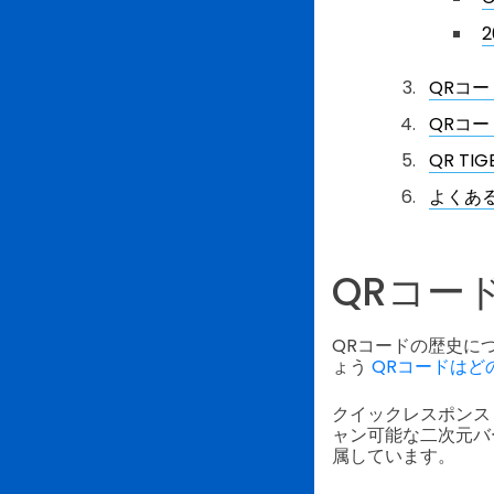
QRコ
QRコ
QR T
よくあ
QRコー
QRコードの歴史に
ょう
QRコードはど
クイックレスポンス
ャン可能な二次元バ
属しています。