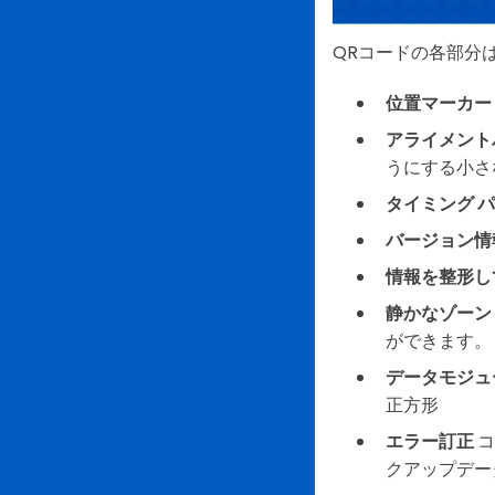
QRコードの各部分
位置マーカー
アライメント
うにする小さ
タイミング 
バージョン情
情報を整形し
静かなゾーン
ができます。
データモジュ
正方形
エラー訂正
コ
クアップデー