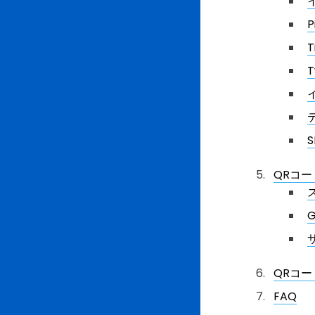
P
T
QRコ
QRコ
FAQ