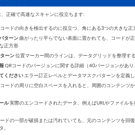
は、正確で高速なスキャンに役立ちます:
コードの向きを検出するのに役立つ、角にある3つの大きな正
パターン
曲がったり平らでない表面に置かれても、コードが正
な正方形
パターン
位置マーカー間のラインは、データグリッドを整理す
報
QRコードのバージョンに関する詳細（40バージョンがあり
てください
エラー訂正レベルとデータマスクパターンを定義し
コードの周りに空白スペースを入れると、周囲のコンテンツか
ール
実際のエンコードされたデータ、例えばURLやファイル
ードの一部が破損または汚れていても、元のコンテンツを回復
タ。