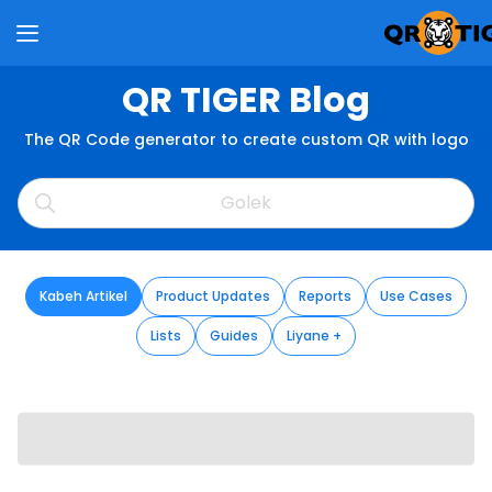
QR TIGER Blog
The QR Code generator to create custom QR with logo
Kabeh Artikel
Product Updates
Reports
Use Cases
Lists
Guides
Liyane +