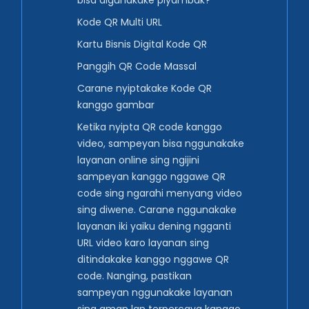
bisa digunakake piyambak?
Kode QR Multi URL
Kartu Bisnis Digital Kode QR
Panggih QR Code Massal
Carane nyiptakake Kode QR
kanggo gambar
Ketika nyipta QR code kanggo
video, sampeyan bisa nggunakake
layanan online sing ngijini
sampeyan kanggo nggawe QR
code sing ngarahi menyang video
sing diwene. Carane nggunakake
layanan iki yaiku dening ngganti
URL video karo layanan sing
ditindakake kanggo nggawe QR
code. Nanging, pastikan
sampeyan nggunakake layanan