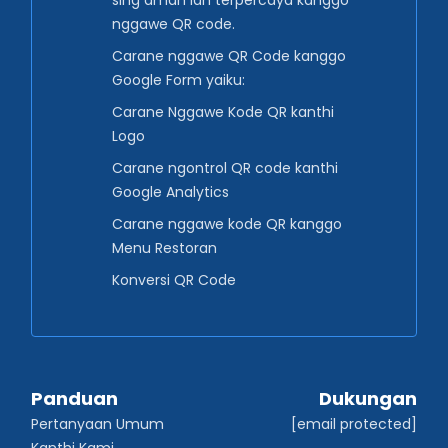
sing aman lan terpercaya kanggo
nggawe QR code.
Carane nggawe QR Code kanggo
Google Form yaiku:
Carane Nggawe Kode QR kanthi
Logo
Carane ngontrol QR code kanthi
Google Analytics
Carane nggawe kode QR kanggo
Menu Restoran
Konversi QR Code
Panduan
Dukungan
Pertanyaan Umum
[email protected]