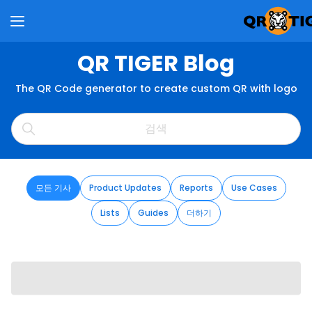
QR TIGER Blog
The QR Code generator to create custom QR with logo
모든 기사
Product Updates
Reports
Use Cases
Lists
Guides
더하기