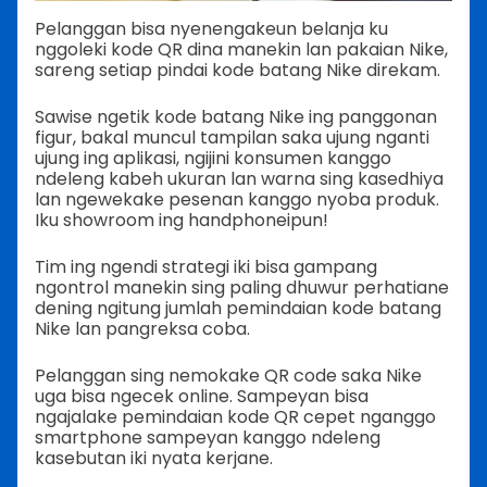
Pelanggan bisa nyenengakeun belanja ku
nggoleki kode QR dina manekin lan pakaian Nike,
sareng setiap pindai kode batang Nike direkam.
Sawise ngetik kode batang Nike ing panggonan
figur, bakal muncul tampilan saka ujung nganti
ujung ing aplikasi, ngijini konsumen kanggo
ndeleng kabeh ukuran lan warna sing kasedhiya
lan ngewekake pesenan kanggo nyoba produk.
Iku showroom ing handphoneipun!
Tim ing ngendi strategi iki bisa gampang
ngontrol manekin sing paling dhuwur perhatiane
dening ngitung jumlah pemindaian kode batang
Nike lan pangreksa coba.
Pelanggan sing nemokake QR code saka Nike
uga bisa ngecek online. Sampeyan bisa
ngajalake pemindaian kode QR cepet nganggo
smartphone sampeyan kanggo ndeleng
kasebutan iki nyata kerjane.