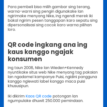
Para pembeli bisa milih gambar sing terang,
warna-warni sing pengin digunakake lan
ngirimake menyang Nike, ing ngendi merek iki
bakal ngirim pesen tanggapan karo sepatu sing
dipersonalisasi sing cocok karo warna pilihan
loro.
QR code ingkang ana ing
kaus kanggo ngajak
konsumen
Ing taun 2008, Nike lan Wieden+Kennedy
nyuntikake situs web Nike menyang tag pakaian
lan ngadamel kampanye Puisi, ngidini pangguna
kanggo nglewati label kanggo maca puisi
khususipun.
Iki dikirim
Kaos QR code
potongan lan
ngumpulake dhuwit 250.000 pemindaan.