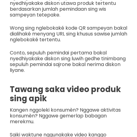
nyedhiyakake diskon utawa produk tertentu
berdasarkan jumlah pemindaan sing wis
sampeyan tetepake.
Wong sing nglebokaké kode QR sampeyan bakal
dialihaké menyang URL sing khusus sawise jumlah
nglebokaké tertentu.
Conto, sepuluh pemindai pertama bakal
nyedhiyakake diskon sing luwih gedhe tinimbang
sepuluh pemindai sajrone bakal nerima diskon
liyane.
Tawang saka video produk
sing apik
Kangen nggoleki konsumèn? Nggawe aktivitas
konsumèn? Nggawe gemerlap babagan
merekmu.
Saiki waktune nggunakake video kanggo