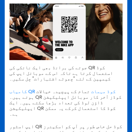
جوتے کی برانڈ بھی ایک نائکی کی QR کوڈ
استعمال کرتا ہے تاکہ اس کے موبائل ایپ کی
کیمپین کے لئے "چھوٹے اشتہارات" چل سکیں۔
کامیاب QR کوڈ مہمات
تمام کے پیچیدہ خیالات
ہوتے ہیں۔ QR کوڈز آخر کار موبائل ایپلیکیشن
ڈاؤن لوڈ کی تعداد بڑھا سکتے ہیں۔ ایک
ایپلیکیشن QR کوڈ کا استعمال کرکے یہ ممکن
ہے۔
ایپ اسٹور QR کوڈ حل خاص طور پر آپ کو اسکینرز