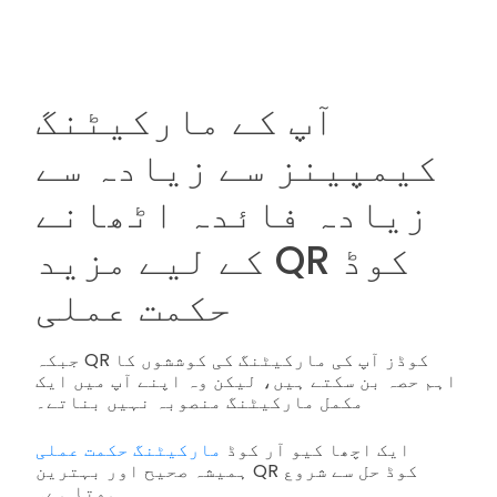
آپ کے مارکیٹنگ
کیمپینز سے زیادہ سے
زیادہ فائدہ اٹھانے
کے لیے مزید QR کوڈ
حکمت عملی
جبکہ QR کوڈز آپ کی مارکیٹنگ کی کوششوں کا
اہم حصہ بن سکتے ہیں، لیکن وہ اپنے آپ میں ایک
مکمل مارکیٹنگ منصوبہ نہیں بناتے۔
ایک اچھا کیو آر کوڈ
مارکیٹنگ حکمت عملی
ہمیشہ صحیح اور بہترین QR کوڈ حل سے شروع
ہوتا ہے۔