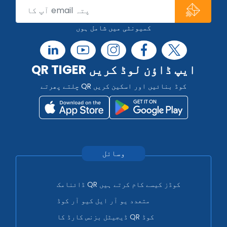
کمیونٹی میں شامل ہوں
QR TIGER ایپ ڈاؤن لوڈ کریں
چلتے پھرتے QR کوڈ بنائیں اور اسکین کریں
وسائل
ڈائنامک QR کوڈز کیسے کام کرتے ہیں
متعدد یو آر ایل کیو آر کوڈ
ڈیجیٹل بزنس کارڈ کا QR کوڈ