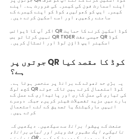
اپنے اسمارٹ فون کی کیمرہ کی ضرورت ہے۔ اپنے
کیمرہ ایپ کو کھولیں، کوڈ کو اپنے کیمرے کے
سامنے رکھیں، اور اسے اسکین کرنے دیں۔
اگر آپ کا ڈیوائس QR کوڈ اسکین کرنے کا حمایت
نہیں کرتا تو بس QR TIGER جیسی مفت QR کوڈ
اسکینر ایپ ڈاؤن لوڈ اور انسٹال کریں۔
جوتوں پر QR کوڈ کا مقصد کیا
ہے؟
یہ بڑی حد تھوٹے کے برانڈ پر منحصر ہوتا ہے۔
کچھ لوگ QR کوڈ استعمال کرتے ہیں تاکہ جوتے
کی تیاری کی عمل کاری اور پائیداری کے عمل کے
بارے میں مزید تفصیلات شیئر کریں، جبکہ دوسرے
انہیں مارکیٹنگ یا تصدیق کے لئے استعمال
کرتے ہیں۔
صنعت کے پیشوا برانڈ سے سیکھیں۔ دیکھیں کہ
نائیکی، ایک مشہور فٹ ویئر اور لباس برانڈ،
نے اپنے QR کوڈ پر مبنی کیمپین کو کیسے