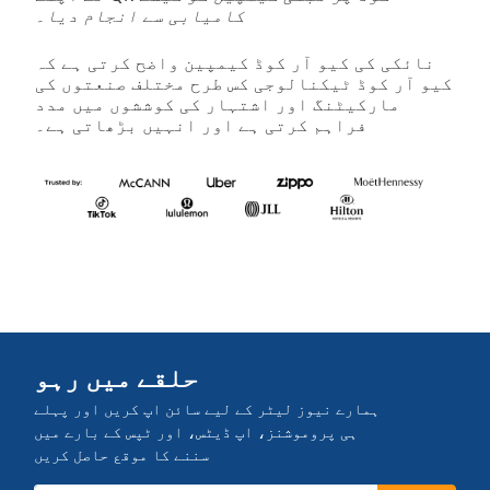
کامیابی سے انجام دیا۔
نائکی کی کیو آر کوڈ کیمپین واضح کرتی ہے کہ
کیو آر کوڈ ٹیکنالوجی کس طرح مختلف صنعتوں کی
مارکیٹنگ اور اشتہار کی کوششوں میں مدد
فراہم کرتی ہے اور انہیں بڑھاتی ہے۔
حلقے میں رہو
ہمارے نیوز لیٹر کے لیے سائن اپ کریں اور پہلے
ہی پروموشنز، اپ ڈیٹس، اور ٹپس کے بارے میں
سننے کا موقع حاصل کریں