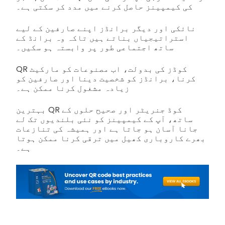
کی کیمپینز حاصل کرنے میں مدد کر سکتی ہے۔
نائکی اور دیگر برانڈز اپنے صارفین کے لیے
استراتیجیاں بناتے ہیں تاکہ وہ برانڈ کے
ساتھ اجتماعی طور پر وابستہ ہو سکیں۔
QR کوڈز کی بدولت، اب مصنوعات کو مارکیٹ
کرنا، برانڈز کو شخصیت دینا اور صارفین کو
زیادہ مشغول کرنا ممکن ہے۔
بہترین QR کوڈ جنریٹر اور صحیح حلوں کے
ساتھ، آپ کے کیمپینز کو نئی بلندیوں تک لے
جانا آسان ہو جاتا ہے اور ہمیشہ کی تنازعات
بھرے کاروباری کھیل میں ترقی کرنا ممکن ہوتا
ہے۔