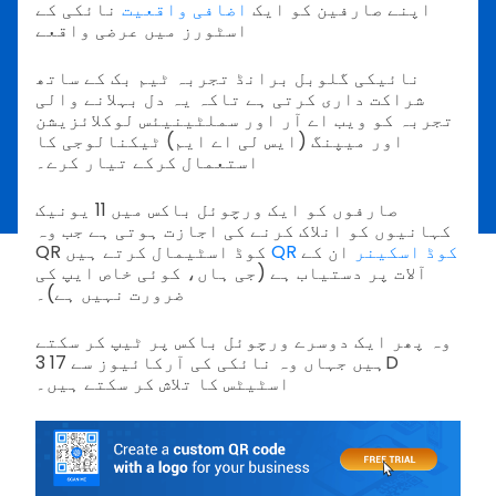
اپنے صارفین کو ایک
اضافی واقعیت
نائکی کے
اسٹورز میں عرضی واقعے
نائیکی گلوبل برانڈ تجربہ ٹیم بک کے ساتھ
شراکت داری کرتی ہے تاکہ یہ دل بہلانے والی
تجربہ کو ویب اے آر اور سملٹینیئس لوکلائزیشن
اور میپنگ (ایس لی اے ایم) ٹیکنالوجی کا
استعمال کرکے تیار کرے۔
صارفوں کو ایک ورچوئل باکس میں 11 یونیک
کہانیوں کو انلاک کرنے کی اجازت ہوتی ہے جب وہ
QR کوڈ اسکینر
ان کے
QR کوڈ اسٹیمال کرتے ہیں
آلات پر دستیاب ہے (جی ہاں، کوئی خاص ایپ کی
ضرورت نہیں ہے)۔
وہ پھر ایک دوسرے ورچوئل باکس پر ٹیپ کر سکتے
ہیں جہاں وہ نائکی کی آرکائیوز سے 17 3D
اسٹیٹس کا تلاش کر سکتے ہیں۔