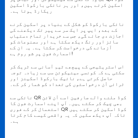
اسکین کرتے ہیں، اور ہر نائکی بارکوڈ اسکین
ریکارڈ ہوتا ہے۔
نائکی بارکوڈ کو شکل کے بنیاد پر اسکین کرنے
کے بعد، ایپ پر ایک سر سے پیر تک دیکھنے کی
اجازت دی جائے گی، جس سے خریدار تمام دستیاب
سائز اور رنگ دیکھ سکتا ہے اور مصنوعات کو
آزمانے کی درخواست کر سکتا ہے۔ یہ ان کے
اسمارٹ فون پر شو روم ہے!
اس استریٹیجی کے پیچھے ٹیم آسانی سے ٹریک کر
سکتی ہے کہ کونسی مینیکوئن سب سے زیادہ توجہ
حاصل کرتی ہے، نائیک بارکوڈ اسکینز اور
ٹرائی آن درخواستوں کی تعداد کو شمار کر کے۔
نائکی سے QR کوڈ ملنے والے صارفین اسے آن لائن
بھی چیک کر سکتے ہیں۔ آپ اپنے اسمارٹ فون کا
استعمال کر کے فوری QR کوڈ اسکین کر سکتے ہیں
تاکہ آپ دیکھ سکیں کہ یہ واقعی کیسے کام کرتا
ہے۔