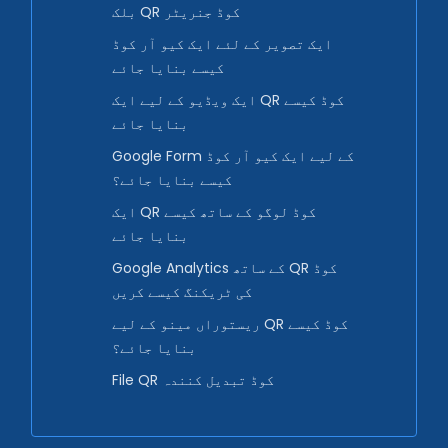
بلک QR کوڈ جنریٹر
ایک تصویر کے لئے ایک کیو آر کوڈ
کیسے بنایا جائے
ایک ویڈیو کے لیے ایک QR کوڈ کیسے
بنایا جائے
Google Form کے لیے ایک کیو آر کوڈ
کیسے بنایا جائے؟
ایک QR کوڈ لوگو کے ساتھ کیسے
بنایا جائے
Google Analytics کے ساتھ QR کوڈ
کی ٹریکنگ کیسے کریں
ریستوراں مینو کے لیے QR کوڈ کیسے
بنایا جائے؟
File QR کوڈ تبدیل کنندہ