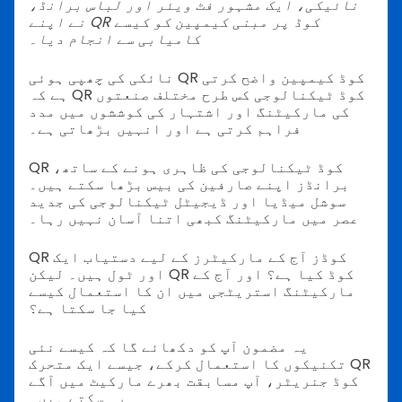
نائیکی، ایک مشہور فٹ ویئر اور لباس برانڈ،
نے اپنے QR کوڈ پر مبنی کیمپین کو کیسے
کامیابی سے انجام دیا۔
نائکی کی چھپی ہوئی QR کوڈ کیمپین واضح کرتی
ہے کہ QR کوڈ ٹیکنالوجی کس طرح مختلف صنعتوں
کی مارکیٹنگ اور اشتہار کی کوششوں میں مدد
فراہم کرتی ہے اور انہیں بڑھاتی ہے۔
QR کوڈ ٹیکنالوجی کی ظاہری ہونے کے ساتھ،
برانڈز اپنے صارفین کی بیس بڑھا سکتے ہیں۔
سوشل میڈیا اور ڈیجیٹل ٹیکنالوجی کی جدید
عصر میں مارکیٹنگ کبھی اتنا آسان نہیں رہا۔
QR کوڈز آج کے مارکیٹرز کے لیے دستیاب ایک
اور ٹول ہیں۔ لیکن QR کوڈ کیا ہے؟ اور آج کے
مارکیٹنگ استریٹجی میں ان کا استعمال کیسے
کیا جا سکتا ہے؟
یہ مضمون آپ کو دکھائے گا کہ کیسے نئی
تکنیکوں کا استعمال کرکے، جیسے ایک متحرک QR
کوڈ جنریٹر، آپ مسابقت بھرے مارکیٹ میں آگے
رہ سکتے ہیں۔