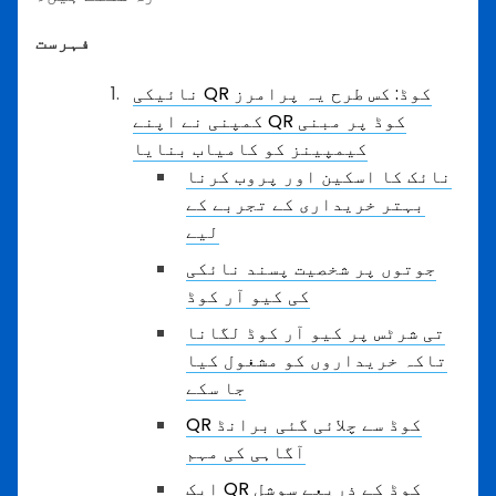
فہرست
نائیکی QR کوڈ: کس طرح یہ پرامرز
کمپنی نے اپنے QR کوڈ پر مبنی
کیمپینز کو کامیاب بنایا
نائک کا اسکین اور پروب کرنا
بہتر خریداری کے تجربے کے
لیے
جوتوں پر شخصیت پسند نائکی
کی کیو آر کوڈ
تی شرٹس پر کیو آر کوڈ لگانا
تاکہ خریداروں کو مشغول کیا
جا سکے
QR کوڈ سے چلائی گئی برانڈ
آگاہی کی مہم
ایک QR کوڈ کے ذریعے سوشل