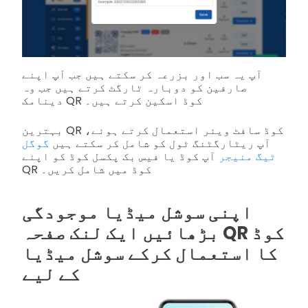
آپ یہ سب اور بزرعہ کر سکتے ہیں جب آپ اپنے
صارفین کو دوبارہ ٹارگٹ کرتے ہیں جب وہ
دینامک QR کوڈ اسکین کرتے ہیں۔
بہترین QR کوڈ سافٹ ویئر استعمال کرتے ہوئے،
آپ ریٹارگٹنگ ٹول کو شامل کر سکتے ہیں
گوگل
ٹیگ منیجر
آپ کوڈ یا فیس بک پکسل کوڈ کو اپنے
QR کوڈ میں شامل کریں۔
اپنی سوشل میڈیا موجودگی
بڑھائیں ایک لنک صفحہ QR کوڈ
کا استعمال کرکے سوشل میڈیا
کے لیے