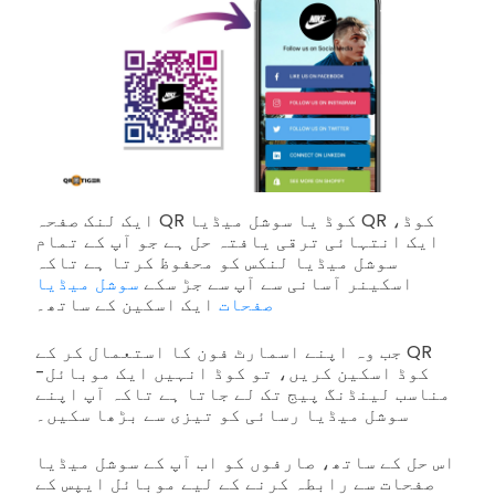
ایک لنک صفحہ QR کوڈ یا سوشل میڈیا QR کوڈ،
ایک انتہائی ترقی یافتہ حل ہے جو آپ کے تمام
سوشل میڈیا لنکس کو محفوظ کرتا ہے تاکہ
اسکینر آسانی سے آپ سے جڑ سکے
سوشل میڈیا
صفحات
ایک اسکین کے ساتھ۔
جب وہ اپنے اسمارٹ فون کا استعمال کر کے QR
کوڈ اسکین کریں، تو کوڈ انہیں ایک موبائل-
مناسب لینڈنگ پیج تک لے جاتا ہے تاکہ آپ اپنے
سوشل میڈیا رسائی کو تیزی سے بڑھا سکیں۔
اس حل کے ساتھ، صارفوں کو اب آپ کے سوشل میڈیا
صفحات سے رابطہ کرنے کے لیے موبائل ایپس کے