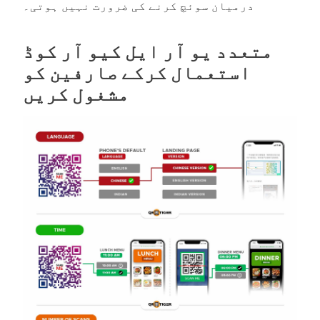
درمیان سوئچ کرنے کی ضرورت نہیں ہوتی۔
متعدد یو آر ایل کیو آر کوڈ
استعمال کرکے صارفین کو
مشغول کریں