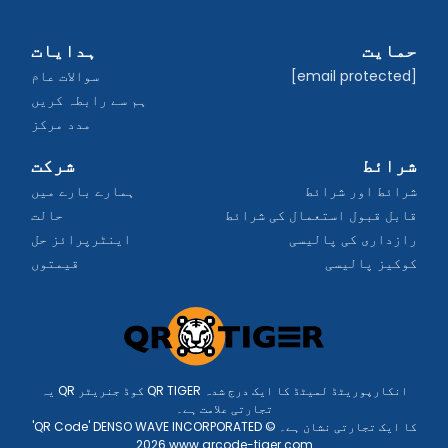
حمایت
ہدایات
[email protected]
سوالات عام
ہم سے رابطہ کریں
مدد مرکز
شرائط
شرکت
شرائط اور شرائط
ہمارے بارے میں
قابل قبول استعمال کی شرائط
حالت
رازداری کی پالیسی
اینٹرپرائز حل
کوکیز پالیسی
قیمتوں
یہ QR کوڈ جنریٹر QR TIGER انکارپوریٹڈ لمیٹڈ کا ایک درج شدہ
تجارتی علامت ہے۔
'QR Code' DENSO WAVE INCORPORATED کا ایک تجارتی نشان ہے۔ ©
2026 www.qrcode-tiger.com