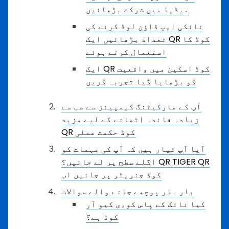
میڈیا میں شرکت بڑھائیں
نائکی ایپ ڈاؤن لوڈ کرنے کی
تعداد بڑھائیں ایک QR کوڈ کا
استعمال کرتے ہوئے
ایک QR کوڈ اسکین میں واقعیت
کو بڑھایا گیا تجربہ کریں
آپ کے مارکیٹنگ کیمپینز سے سب سے
زیادہ فائدہ اٹھانے کے لیے مزید
QR کوڈ حکمت عملی
آیا آپ تیار ہیں کہ آپ کی مہمات کو
اگلے سطح پر لے جائیں؟ QR TIGER QR
کوڈ جنریٹر پر جائیں اب
بار بار پوچھے جانے والے سوالات
کیا نائک کے پاس کوءی کیو آر
کوڈ ہے؟