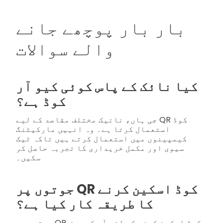
بار بار پوچھے جانے
والے سوالات
کیا نائک کے پاس کوئی کیو آر
کوڈ ہے؟
جی ہاں، نائیک مختلف مقاصد کے لیے QR کوڈ
استعمال کرتا ہے۔ وہ انہیں مارکیٹنگ
کیمپینوں میں استعمال کرتے ہیں تاکہ ٹیک
سیوی اور مکمل خریداری کا تجربہ حاصل کر
سکیں۔
جوتوں پر QR کوڈ اسکین کرنے
کا طریقہ کار کیا ہے؟
جوتوں پر QR کوڈ اسکین کرنے کے لئے آپ کو صرف