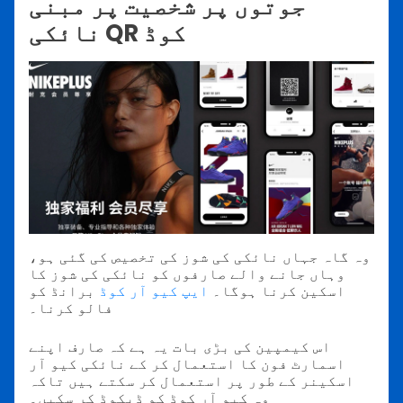
جوتوں پر شخصیت پر مبنی
نائکی QR کوڈ
وہ گاہ جہاں نائکی کی شوز کی تخصیص کی گئی ہو،
وہاں جانے والے صارفوں کو نائکی کی شوز کا
اسکین کرنا ہوگا۔
ایپ کیو آر کوڈ
برانڈ کو
فالو کرنا۔
اس کیمپین کی بڑی بات یہ ہے کہ صارف اپنے
اسمارٹ فون کا استعمال کر کے نائکی کیو آر
اسکینر کے طور پر استعمال کر سکتے ہیں تاکہ
وہ کیو آر کوڈ کو ڈیکوڈ کر سکیں۔