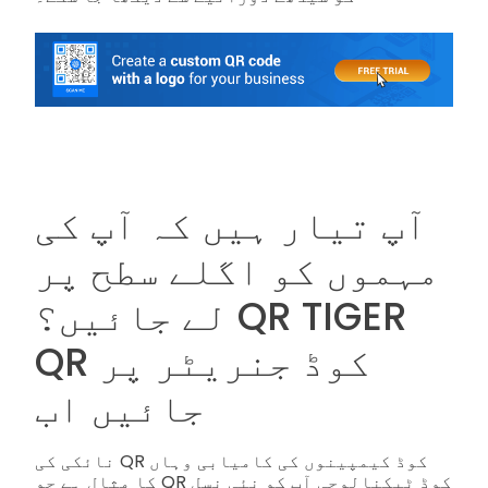
آپ تیار ہیں کہ آپ کی
مہموں کو اگلے سطح پر
لے جائیں؟ QR TIGER
QR کوڈ جنریٹر پر
جائیں اب
نائکی کی QR کوڈ کیمپینوں کی کامیابی وہاں
کا مثال ہے جو QR کوڈ ٹیکنالوجی آپ کو نئی نسل