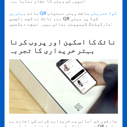
اسپورٹس ویئر کا نشان بنایا ہے۔
بہترین QR کوڈ جنریٹر
سافٹ ویئر دستیاب
ساتھ
ہے، نائک نے کچھ دلچسپ QR کوڈ پر مبنی
مارکیٹنگ کیمپینز بنائی ہیں۔ نیچے دیکھیں:
نائک کا اسکین اور پروب کرنا
بہتر خریداری کا تجربہ
صارفوں کو آسانی سے خریداری کرنے کی اجازت ہے
جب وہ نائکی کے مینیکوئن اور لباس پر QR کوڈ