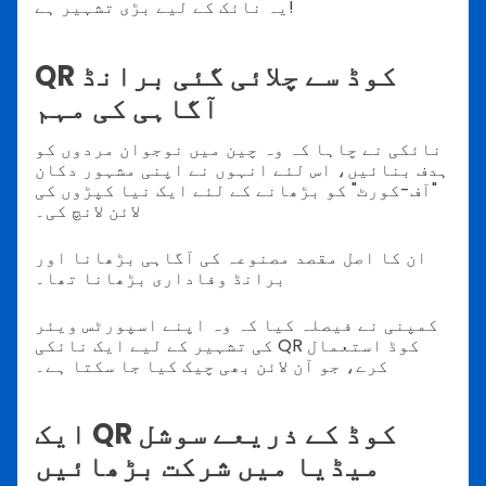
یہ نائک کے لیے بڑی تشہیر ہے!
QR کوڈ سے چلائی گئی برانڈ
آگاہی کی مہم
نائکی نے چاہا کہ وہ چین میں نوجوان مردوں کو
ہدف بنائیں، اس لئے انہوں نے اپنی مشہور دکان
"آف-کورٹ" کو بڑھانے کے لئے ایک نیا کپڑوں کی
لائن لانچ کی۔
ان کا اصل مقصد مصنوعہ کی آگاہی بڑھانا اور
برانڈ وفاداری بڑھانا تھا۔
کمپنی نے فیصلہ کیا کہ وہ اپنے اسپورٹس ویئر
کی تشہیر کے لیے ایک نائکی QR کوڈ استعمال
کرے، جو آن لائن بھی چیک کیا جا سکتا ہے۔
ایک QR کوڈ کے ذریعے سوشل
میڈیا میں شرکت بڑھائیں