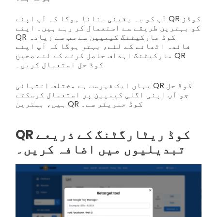
آپ کو یہ یقینی بنانا ہوگا کہ آپ اپنے QR کوڈز
کو بہترین طریقے سے استعمال کر رہے ہیں۔ اپنے
QR کوڈ مارکیٹنگ کیمپین سے سب سے زیادہ
فائدہ اٹھانے کے لئے، بہتر ہوگا کہ آپ اپنے
مارکیٹنگ اہداف حاصل کرنے کے لئے صحیح QR
کوڈ حل استعمال کریں۔
یہاں ایک فہرست ہے مختلف انتہائی QR کوڈ حل
جو آپ اپنی اگلی کیمپین پر استعمال کرسکتے
ہیں، بہترین QR کوڈ جنریٹر سے۔
QR کوڈ ریٹارگٹنگ کے ذریعے
تبدیلیوں میں اضافہ کریں۔