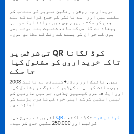
خریدار وہ روشن، رنگین تصویر کو منتخب کر
سکتے ہیں اور اسے نائکی کو جمع کرانے کے لئے
جمع کر سکتے ہیں، جس میں برانڈ ایک جوابی
پیغام دے گا جس کے ساتھ شخصیت بند جوتے بھی
ہوں گے جو ان کی پسند کے رنگ کے مطابق ہوں۔
تی شرٹس پر QR کوڈ لگانا
تاکہ خریداروں کو مشغول کیا
جا سکے
2008 میں، نائیک اور ویڈن+کینیڈی نے نائیک
ویب سائٹ کو اپنے کپڑوں کے ٹیگ میں شامل کیا
اور ایک شاعری کیمپین چلائی، جس میں صارفین کو
لیبل اسکین کرکے اپنی خود کی شاعری پڑھنے کی
اجازت دی۔
QR کوڈ ٹی شرٹ
ٹکڑے اکٹھے
انہوں نے بھیج دیا
کرلیے اور 250,000 سکین جمع کرلیے۔