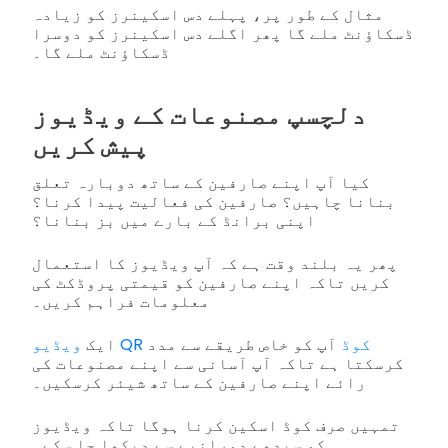
مثال کے طور پر، پہلے دس اسکینرز کو زیادہ
ڈسکاؤنٹ ملے گا پھر اگلے دس اسکینرز کو دوسرا
ڈسکاؤنٹ ملے گا۔
دلچسپ مصنوعات کے ویڈیوز
پیش کریں
کیا آپ اپنے صارفین کے ساتھ دوبارہ تعلق
بنانا چاہیں؟ صارفین کی فعالیت پیدا کرنا؟
اپنی برانڈ کے بارے میں بز بنانا؟
پھر یہ بلند وقت ہے کہ آپ ویڈیوز کا استعمال
کریں تاکہ اپنے صارفین کو قیمتی پروڈکٹ کی
معلومات فراہم کریں۔
ویڈیو QR کوڈ
آپ کو خاص طریقے سے مدد
ایک
کرسکتا ہے تاکہ آپ آسانی سے اپنے مصنوعات کی
رائے اپنے صارفین کے ساتھ شیئر کرسکیں۔
تمہیں صرف کوڈ اسکین کرنا ہوگا تاکہ ویڈیوز
کو سیدھے دورانیے سے دیکھا جا سکے۔