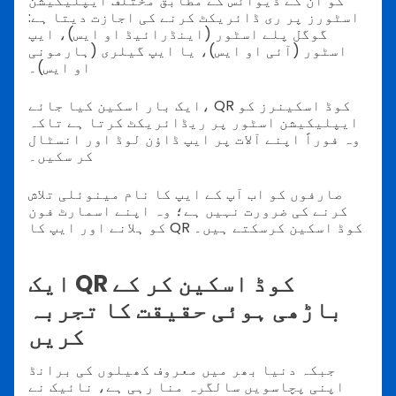
کو ان کے ڈیوائس کے مطابق مختلف ایپلیکیشن
اسٹورز پر ری ڈائریکٹ کرنے کی اجازت دیتا ہے:
گوگل پلے اسٹور (اینڈرائیڈ او ایس)، ایپ
اسٹور (آئی او ایس)، یا ایپ گیلری (ہارمونی
او ایس)۔
ایک بار اسکین کیا جائے، QR کوڈ اسکینرز کو
ایپلیکیشن اسٹور پر ریڈائریکٹ کرتا ہے تاکہ
وہ فوراً اپنے آلات پر ایپ ڈاؤن لوڈ اور انسٹال
کر سکیں۔
صارفوں کو اب آپ کے ایپ کا نام مینوئلی تلاش
کرنے کی ضرورت نہیں ہے؛ وہ اپنے اسمارٹ فون
کو ہلانے اور ایپ کا QR کوڈ اسکین کرسکتے ہیں۔
ایک QR کوڈ اسکین کر کے
باڑھی ہوئی حقیقت کا تجربہ
کریں
جبکہ دنیا بھر میں معروف کھیلوں کی برانڈ
اپنی پچاسویں سالگرہ منا رہی ہے، نائیک نے