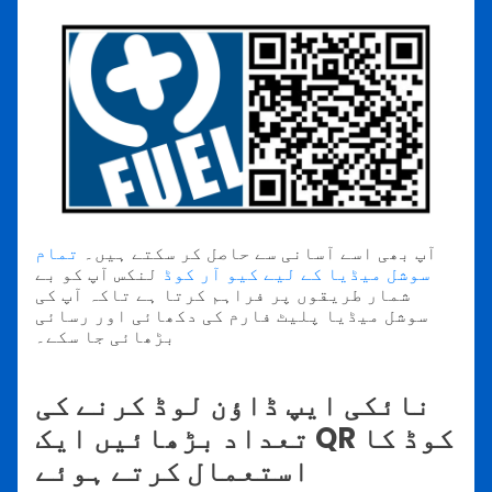
آپ بھی اسے آسانی سے حاصل کر سکتے ہیں۔
تمام
سوشل میڈیا کے لیے کیو آر کوڈ
لنکس آپ کو بے
شمار طریقوں پر فراہم کرتا ہے تاکہ آپ کی
سوشل میڈیا پلیٹ فارم کی دکھائی اور رسائی
بڑھائی جا سکے۔
نائکی ایپ ڈاؤن لوڈ کرنے کی
تعداد بڑھائیں ایک QR کوڈ کا
استعمال کرتے ہوئے