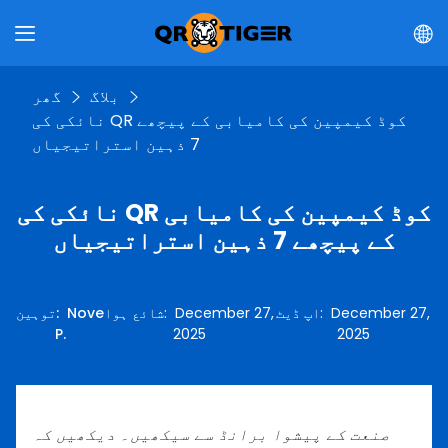
بلاگ
گھر
نائکی کی QR کوڈ کیمپین کی کامیابی کے پیچھے
7 ذہین استراتیجیاں
نائکی کی QR کوڈ کیمپین کی کامیابی
کے پیچھے 7 ذہین استراتیجیاں
December 27,
:
اپ ڈیٹ
December 27,
:
شائع ہوا
Nove
:
توہین
P.
2025
2025
صنعت کے پیشوا برانڈ سے سیکھیں۔ دیکھیں کہ