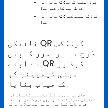
جوتوں پر QR کوڈ اسکین کرنے
کا طریقہ کار کیا ہے؟
جوتوں پر QR کوڈ کا مقصد کیا
ہے؟
نائیکی QR کوڈ: کس
طرح یہ پرامرز کمپنی
نے اپنے QR کوڈ پر
مبنی کیمپینز کو
کامیاب بنایا
حال ہی میں، نائیک نے سب سے کامیاب اور
تخلیقی مارکیٹنگ کمپنیوں میں شامل ہونے کا
شرف حاصل کیا ہے، جس نے اسے پہلا درجہ کا