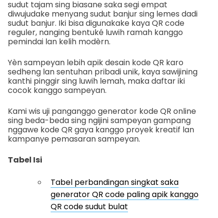
sudut tajam sing biasane saka segi empat
diwujudake menyang sudut banjur sing lemes dadi
sudut banjur. Iki bisa digunakake kaya QR code
reguler, nanging bentuké luwih ramah kanggo
pemindai lan kelih modèrn.
Yèn sampeyan lebih apik desain kode QR karo
sedheng lan sentuhan pribadi unik, kaya sawijining
kanthi pinggir sing luwih lemah, maka daftar iki
cocok kanggo sampeyan.
Kami wis uji panganggo generator kode QR online
sing beda-beda sing ngijini sampeyan gampang
nggawe kode QR gaya kanggo proyek kreatif lan
kampanye pemasaran sampeyan.
Tabel Isi
Tabel perbandingan singkat saka
generator QR code paling apik kanggo
QR code sudut bulat