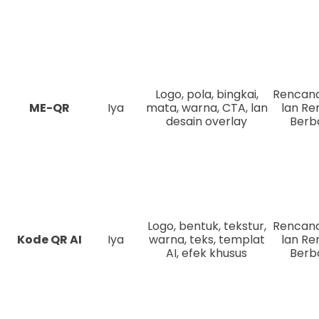
Logo, pola, bingkai,
Rencana
ME-QR
Iya
mata, warna, CTA, lan
lan R
desain overlay
Berb
Logo, bentuk, tekstur,
Rencana
Kode QR AI
Iya
warna, teks, templat
lan R
AI, efek khusus
Berb