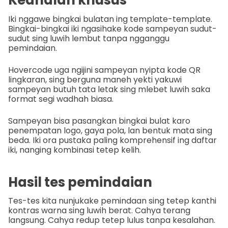
Kedhalan khusus
Iki nggawe bingkai bulatan ing template-template.
Bingkai-bingkai iki ngasihake kode sampeyan sudut-
sudut sing luwih lembut tanpa ngganggu
pemindaian.
Hovercode uga ngijini sampeyan nyipta kode QR
lingkaran, sing berguna maneh yekti yakuwi
sampeyan butuh tata letak sing mlebet luwih saka
format segi wadhah biasa.
Sampeyan bisa pasangkan bingkai bulat karo
penempatan logo, gaya pola, lan bentuk mata sing
beda. Iki ora pustaka paling komprehensif ing daftar
iki, nanging kombinasi tetep kelih.
Hasil tes pemindaian
Tes-tes kita nunjukake pemindaan sing tetep kanthi
kontras warna sing luwih berat. Cahya terang
langsung. Cahya redup tetep lulus tanpa kesalahan.