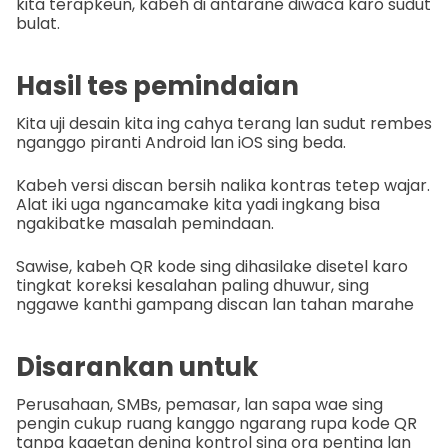
kita terapkeun, kabeh di antarane diwaca karo sudut
bulat.
Hasil tes pemindaian
Kita uji desain kita ing cahya terang lan sudut rembes
nganggo piranti Android lan iOS sing beda.
Kabeh versi discan bersih nalika kontras tetep wajar.
Alat iki uga ngancamake kita yadi ingkang bisa
ngakibatke masalah pemindaan.
Sawise, kabeh QR kode sing dihasilake disetel karo
tingkat koreksi kesalahan paling dhuwur, sing
nggawe kanthi gampang discan lan tahan marahe
Disarankan untuk
Perusahaan, SMBs, pemasar, lan sapa wae sing
pengin cukup ruang kanggo ngarang rupa kode QR
tanpa kagetan dening kontrol sing ora penting lan