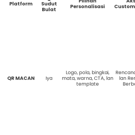
Pilihan
Ak
Platform
Sudut
Personalisasi
Custom
Bulat
Logo, pola, bingkai,
Rencana
QR MACAN
Iya
mata, warna, CTA, lan
lan R
template
Berb