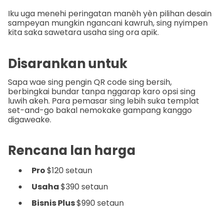
Iku uga menehi peringatan manèh yèn pilihan desain
sampeyan mungkin ngancani kawruh, sing nyimpen
kita saka sawetara usaha sing ora apik.
Disarankan untuk
Sapa wae sing pengin QR code sing bersih,
berbingkai bundar tanpa nggarap karo opsi sing
luwih akeh. Para pemasar sing lebih suka templat
set-and-go bakal nemokake gampang kanggo
digaweake.
Rencana lan harga
Pro
$120 setaun
Usaha
$390 setaun
Bisnis Plus
$990 setaun