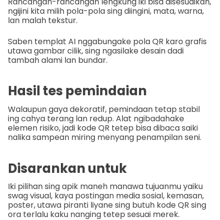
Rancangan-rancangan lengkung iki bisa disesuaikan,
ngijini kita milih pola-pola sing diingini, mata, warna,
lan malah tekstur.
Saben templat AI nggabungake pola QR karo grafis
utawa gambar cilik, sing ngasilake desain dadi
tambah alami lan bundar.
Hasil tes pemindaian
Walaupun gaya dekoratif, pemindaan tetap stabil
ing cahya terang lan redup. Alat ngibadahake
elemen risiko, jadi kode QR tetep bisa dibaca saiki
nalika sampean miring menyang penampilan seni.
Disarankan untuk
Iki pilihan sing apik maneh manawa tujuanmu yaiku
swag visual, kaya postingan media sosial, kemasan,
poster, utawa piranti liyane sing butuh kode QR sing
ora terlalu kaku nanging tetep sesuai merek.