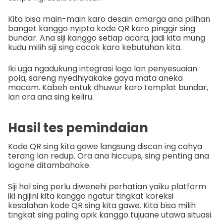
Kita bisa main-main karo desain amarga ana pilihan
banget kanggo nyipta kode QR karo pinggir sing
bundar. Ana siji kanggo setiap acara, jadi kita mung
kudu milih siji sing cocok karo kebutuhan kita.
Iki uga ngadukung integrasi logo lan penyesuaian
pola, sareng nyedhiyakake gaya mata aneka
macam. Kabeh entuk dhuwur karo templat bundar,
lan ora ana sing keliru.
Hasil tes pemindaian
Kode QR sing kita gawe langsung discan ing cahya
terang lan redup. Ora ana hiccups, sing penting ana
logone ditambahake.
Siji hal sing perlu diwenehi perhatian yaiku platform
iki ngijini kita kanggo ngatur tingkat koreksi
kesalahan kode QR sing kita gawe. Kita bisa milih
tingkat sing paling apik kanggo tujuane utawa situasi.