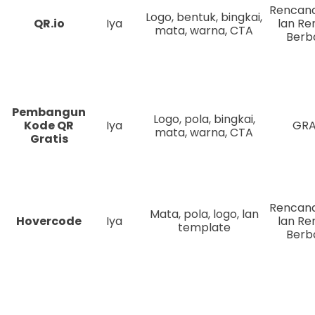
Rencana
Logo, bentuk, bingkai,
QR.io
Iya
lan R
mata, warna, CTA
Berb
Pembangun
Logo, pola, bingkai,
Kode QR
Iya
GRA
mata, warna, CTA
Gratis
Rencana
Mata, pola, logo, lan
Hovercode
Iya
lan R
template
Berb