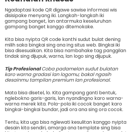
Ngadaptasi kode QR digawe sawise informasi wis
disisipake menyang iki. Langkah-langkah iki
gampang banget, lan antarmuka keseluruhan
gampang banget kanggo ditemokake.
Kita bisa nyipta QR code kanthi sudut bulat dening
milih saka bingkai sing ana ing situs web. Bingkai iki
bisa disesuaikan. Kita bisa nambahake tag panggilan
tindak sing dijupuk, warna, lan logo sing dijupuk.
Tip Profesional
Coba padamelan sudut bulatan
karo warna gradasi lan logomu; bakal ngasih
desainmu tampilan premium lan profesional.
Mata bisa disetel, lo. Kita gampang ganti bentuk,
nglebokno garis-garis, lan nyandingno karo warna-
warna merek kita. Pola-pola iki cocok banget karo
bingkai-bingkai bundar, jadi ora ana sing ora cocok.
Tentu, kita uga bisa nglewati kesulitan kanggo nyipta
desain kita sendiri, amarga ana template sing bisa