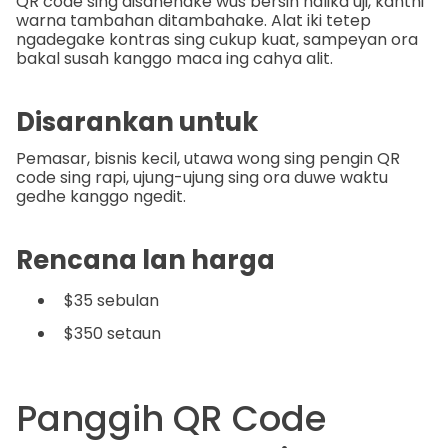
QR code sing disanènake wus bersih nalika uji, kanthi
warna tambahan ditambahake. Alat iki tetep
ngadegake kontras sing cukup kuat, sampeyan ora
bakal susah kanggo maca ing cahya alit.
Disarankan untuk
Pemasar, bisnis kecil, utawa wong sing pengin QR
code sing rapi, ujung-ujung sing ora duwe waktu
gedhe kanggo ngedit.
Rencana lan harga
$35 sebulan
$350 setaun
Panggih QR Code