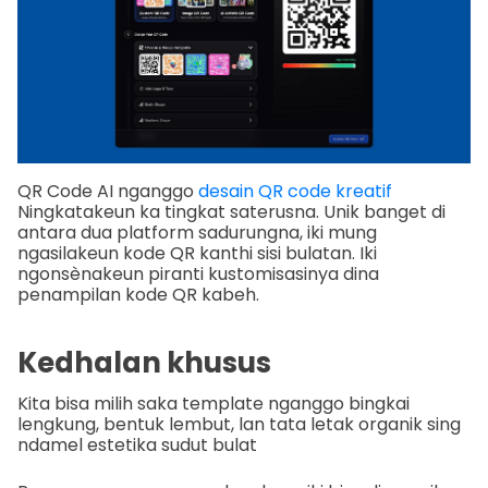
QR Code AI nganggo
desain QR code kreatif
Ningkatakeun ka tingkat saterusna. Unik banget di
antara dua platform sadurungna, iki mung
ngasilakeun kode QR kanthi sisi bulatan. Iki
ngonsènakeun piranti kustomisasinya dina
penampilan kode QR kabeh.
Kedhalan khusus
Kita bisa milih saka template nganggo bingkai
lengkung, bentuk lembut, lan tata letak organik sing
ndamel estetika sudut bulat