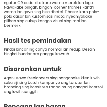
ngatur QR code kita karo warna merek lan logo.
Nawakake bingah, bingah-corner frames kanthi
warna lan gaya sing bisa disetel. Dhasar karo pola-
pola dasar lan kustomisasi mata, nyedhiyakake
pilihan sing cukup kanggo visual sing rapi lan
bermerk.
Hasil tes pemindaian
Pindai lancar ing cahya normal lan redup. Desain
bingkai bundar ora ganggu kawruh.
Disarankan untuk
Agen utawa freelancers sing nanganake klien luwih
saka siji, sing butuh kampanye sing teratur lan
branding sing konsisten tanpa mung nangani kontrol
sing luwih canggih
Rencana lan harga