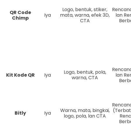
Logo, bentuk, stiker,
Rencana
QR Code
Iya
mata, warna, efek 3D,
lan R
Chimp
CTA
Berb
Rencana
Logo, bentuk, pola,
Kit Kode QR
Iya
lan R
warna, CTA
Berb
Rencana
Warna, mata, bingkai,
(Terbat
Bitly
Iya
logo, pola, lan CTA
Ren
Berb