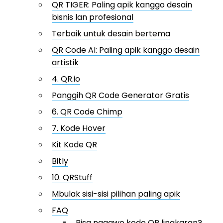
QR TIGER: Paling apik kanggo desain
bisnis lan profesional
Terbaik untuk desain bertema
QR Code AI: Paling apik kanggo desain
artistik
4. QR.io
Panggih QR Code Generator Gratis
6. QR Code Chimp
7. Kode Hover
Kit Kode QR
Bitly
10. QRStuff
Mbulak sisi-sisi pilihan paling apik
FAQ
Bisa nggawe kode QR lingkaran?