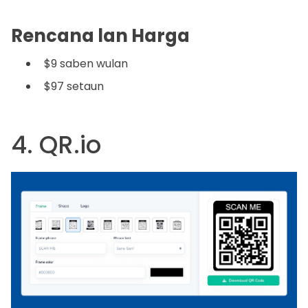
Rencana lan Harga
$9 saben wulan
$97 setaun
4. QR.io