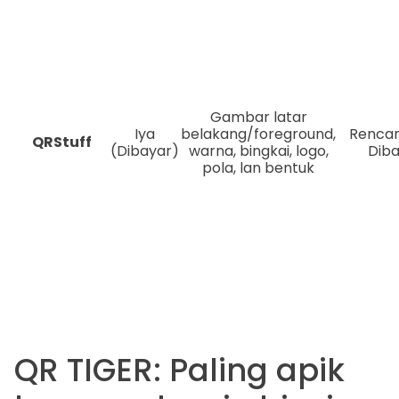
Gambar latar
Iya
belakang/foreground,
Rencan
QRStuff
(Dibayar)
warna, bingkai, logo,
Dib
pola, lan bentuk
QR TIGER: Paling apik