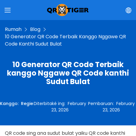
Rumah
Blog
10 Generator QR Code Terbaik Kanggo Nggawe QR
Code Kanthi Sudut Bulat
10 Generator QR Code Terbaik
kanggo Nggawe QR Code kanthi
Sudut Bulat
Kanggo
:
Regie
Diterbitaké ing
:
February
Pembaruan
:
February
23, 2026
23, 2026
QR code sing ana sudut bulat yaiku QR code kanthi