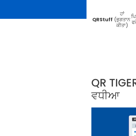
ਹਾਂ
ਪਿ
QRStuff
(ਭੁਗਤਾਨ
ਫਰ
ਕੀਤਾ)
QR TIGER:
ਵਧੀਆ