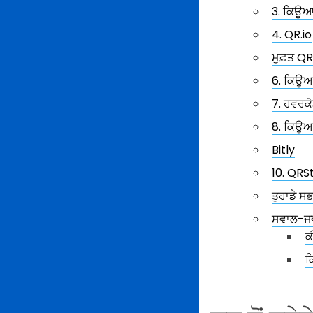
3. ਕਿਊਆ
4. QR.io
ਮੁਫ਼ਤ QR
6. ਕਿਊਆ
7. ਹਵਰਕ
8. ਕਿਊਆ
Bitly
10. QRS
ਤੁਹਾਡੇ ਸਭ
ਸਵਾਲ-ਜ
ਕ
ਕ