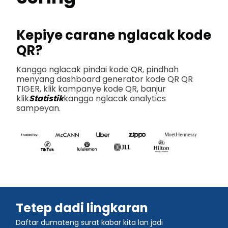
Kepiye carane nglacak kode
QR?
Kanggo nglacak pindai kode QR, pindhah
menyang dashboard generator kode QR QR
TIGER, klik kampanye kode QR, banjur
klik
Statistik
kanggo nglacak analytics
sampeyan.
Tetep dadi lingkaran
Daftar dumateng surat kabar kita lan jadi