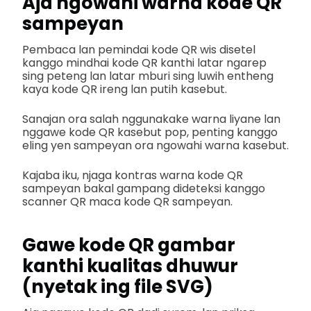
Aja ngowahi warna kode QR
sampeyan
Pembaca lan pemindai kode QR wis disetel
kanggo mindhai kode QR kanthi latar ngarep
sing peteng lan latar mburi sing luwih entheng
kaya kode QR ireng lan putih kasebut.
Sanajan ora salah nggunakake warna liyane lan
nggawe kode QR kasebut pop, penting kanggo
eling yen sampeyan ora ngowahi warna kasebut.
Kajaba iku, njaga kontras warna kode QR
sampeyan bakal gampang dideteksi kanggo
scanner QR maca kode QR sampeyan.
Gawe kode QR gambar
kanthi kualitas dhuwur
(nyetak ing file SVG)