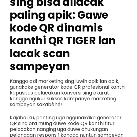
sing bisa dilacak
paling apik: Gawe
kode QR dinamis
kanthi QR TIGER lan
lacak scan
sampeyan
Kanggo asil marketing sing luwih apik lan apik,
gunakake generator kode QR profesional kanthi
kapasitas pelacakan konversi sing akurat
kanggo ngukur sukses kampanye marketing
sampeyan sakabèhé!
Kajaba iku, penting uga nggunakake generator
QR sing ora mung duwe kode QR kanthi fitur
pelacakan nanging uga duwe dhukungan
pelanggan responsif kanggo nuntun sampeyan