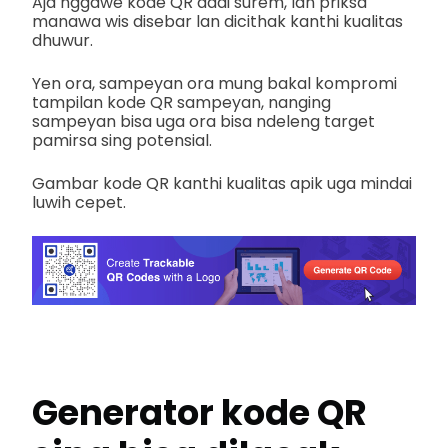
Aja nggawe kode QR dadi surem, lan priksa
manawa wis disebar lan dicithak kanthi kualitas
dhuwur.
Yen ora, sampeyan ora mung bakal kompromi
tampilan kode QR sampeyan, nanging
sampeyan bisa uga ora bisa ndeleng target
pamirsa sing potensial.
Gambar kode QR kanthi kualitas apik uga mindai
luwih cepet.
Generator kode QR