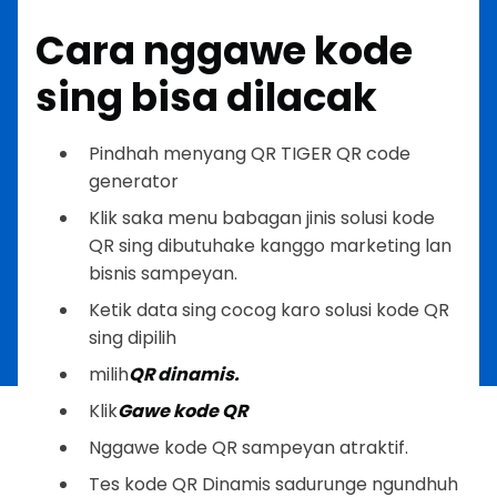
Cara nggawe kode
sing bisa dilacak
Pindhah menyang QR TIGER QR code
generator
Klik saka menu babagan jinis solusi kode
QR sing dibutuhake kanggo marketing lan
bisnis sampeyan.
Ketik data sing cocog karo solusi kode QR
sing dipilih
milih
QR dinamis.
Klik
Gawe kode QR
Nggawe kode QR sampeyan atraktif.
Tes kode QR Dinamis sadurunge ngundhuh