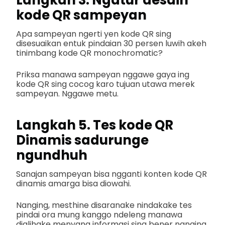
kode QR sampeyan
Apa sampeyan ngerti yen kode QR sing
disesuaikan entuk pindaian 30 persen luwih akeh
tinimbang kode QR monochromatic?
Priksa manawa sampeyan nggawe gaya ing
kode QR sing cocog karo tujuan utawa merek
sampeyan. Nggawe metu.
Langkah 5. Tes kode QR
Dinamis sadurunge
ngundhuh
Sanajan sampeyan bisa ngganti konten kode QR
dinamis amarga bisa diowahi.
Nanging, mesthine disaranake nindakake tes
pindai ora mung kanggo ndeleng manawa
dialihake menyang informasi sing bener nanging