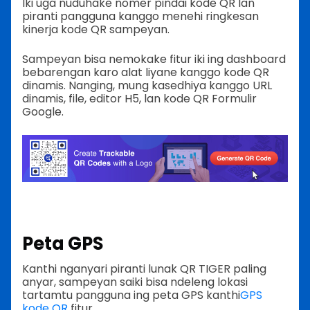
Iki uga nuduhake nomer pindai kode QR lan
piranti pangguna kanggo menehi ringkesan
kinerja kode QR sampeyan.
Sampeyan bisa nemokake fitur iki ing dashboard
bebarengan karo alat liyane kanggo kode QR
dinamis. Nanging, mung kasedhiya kanggo URL
dinamis, file, editor H5, lan kode QR Formulir
Google.
Peta GPS
Kanthi nganyari piranti lunak QR TIGER paling
anyar, sampeyan saiki bisa ndeleng lokasi
tartamtu pangguna ing peta GPS kanthi
GPS
kode QR
fitur.