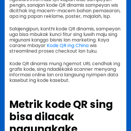
pengin, sanajan kode QR dinamis sampeyan wis
dicithak ing macem-macem bahan pemasaran,
apa ing papan reklame, poster, majalah, lsp.
Salajengipun, kanthi kode QR dinamis, sampeyan
uga bisa mbukak kunci fitur sing luwih maju sing
migunani kanggo bisnis lan marketing. Kaya
carane mbayar
Kode QR ing China
wis
streamlined proses checkout lan tuku.
Kode QR dinamis mung ngemot URL cendhak ing
grafis kode, sing ndadékaké scanner menyang
informasi online lan ora langsung nyimpen data
kasebut ing kode kasebut.
Metrik kode QR sing
bisa dilacak
nggunakake