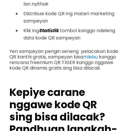
lan nyithak
Distribusi kode QR ing materi marketing
sampeyan
Klik ing
Statistik
tombol kanggo ndeleng
data kode QR sampeyan
Yen sampeyan pengin seneng pelacakan kode
QR kanthi gratis, sampeyan bisa
mlebu
kanggo
rencana freemium QR TIGER kanggo nggawe
kode QR dinamis gratis sing bisa dilacak.
Kepiye carane
nggawe kode QR
sing bisa dilacak?
Pandhuan langkah-