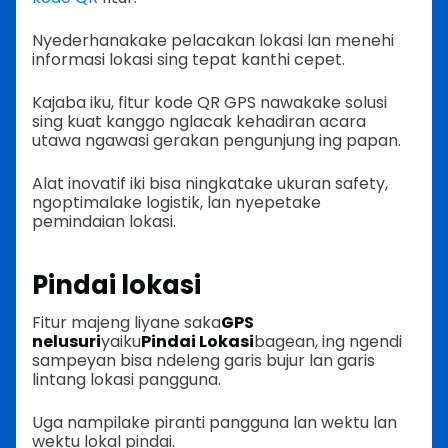
Nyederhanakake pelacakan lokasi lan menehi
informasi lokasi sing tepat kanthi cepet.
Kajaba iku, fitur kode QR GPS nawakake solusi
sing kuat kanggo nglacak kehadiran acara
utawa ngawasi gerakan pengunjung ing papan.
Alat inovatif iki bisa ningkatake ukuran safety,
ngoptimalake logistik, lan nyepetake
pemindaian lokasi.
Pindai lokasi
Fitur majeng liyane saka
GPS
nelusuri
yaiku
Pindai Lokasi
bagean, ing ngendi
sampeyan bisa ndeleng garis bujur lan garis
lintang lokasi pangguna.
Uga nampilake piranti pangguna lan wektu lan
wektu lokal pindai.