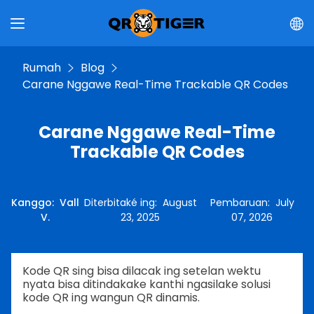
Rumah
Blog
Carane Nggawe Real-Time Trackable QR Codes
Carane Nggawe Real-Time
Trackable QR Codes
Kanggo
:
Vall
Diterbitaké ing
:
August
Pembaruan
:
July
V.
23, 2025
07, 2026
Kode QR sing bisa dilacak ing setelan wektu
nyata bisa ditindakake kanthi ngasilake solusi
kode QR ing wangun QR dinamis.