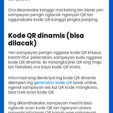
Ora disaranake kanggo marketing lan bisnis yen
sampeyan pengin nglacak nganyari QR lan
nggunakake kode QR kanggo jangka panjang.
Kode QR dinamis (bisa
dilacak)
Yen sampeyan pengin nggawe kode QR khusus
kanthi fitur pelacakan, sampeyan kudu nggawe
kode QR dinamis. Iki minangka jinis QR sing maju
lan fleksibel, ora kaya kode QR statis.
Informasi sing dienkripsi ing kode QR dinamis
disimpen ing
generator kode QR
lunak online,
ngendi sampeyan wis kui QR kode mangkono,
bisa trek scan kode QR.
Sing dikandhakake, sampeyan mesthi bisa
nglacak scan kode QR lan nganyari utawa
ngowahi informasi QR kapan wae sampeyan