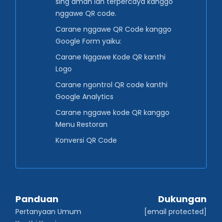
sing aman lan terpercaya kanggo
nggawe QR code.
Carane nggawe QR Code kanggo
Google Form yaiku:
Carane Nggawe Kode QR kanthi
Logo
Carane ngontrol QR code kanthi
Google Analytics
Carane nggawe kode QR kanggo
Menu Restoran
Konversi QR Code
Panduan
Dukungan
Pertanyaan Umum
[email protected]