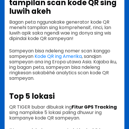
tampilan scan kode QR sing
luwih akeh
Bagan peta nggunakake generator kode QR
menehi tampilan sing komprehensif, rinci, lan
luwih apik saka ngendi wae ing donya sing wis
dipindai kode QR sampeyan!
Sampeyan bisa ndeleng nomer scan kanggo
sampeyan
Kode QR ing Amerika
, sanajan
sampeyan ana ing Eropa utawa Asia. Kajaba iku,
ing bagan peta, sampeyan bisa ndeleng
ringkesan sakabèhé analytics scan kode QR
sampeyan.
Top 5 lokasi
QR TIGER bubar dibukak ing
Fitur GPS Tracking
sing nampilake 5 lokasi paling dhuwur ing
kampanye kode QR sampeyan.