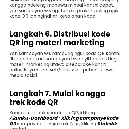
kanggo ndeleng manawa mindai kanthi cepet,
yen sampeyan wis ngetutake praktik paling apik
kode QR lan ngindhari kesalahan kode.
Langkah 6. Distribusi kode
QR ing materi marketing
Yen sampeyan wis rampung nguji kode QR kanthi
fitur pelacakan, sampeyan bisa nyithak saiki ing
materi marketing utawa disebarake kanthi
online kaya kaca web/situs web pribadi utawa
media sosial.
Langkah 7. Mulai kanggo
trek kode QR
Kanggo nglacak scan kode QR, klik ing
Akunku
>
Dashboard
>
Klik ing kampanye kode
QR
sampeyan pengin trek & gt; klik ing
Statistik