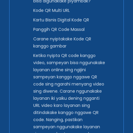
bisa digunakake piyambak?
Kode QR Multi URL
Kartu Bisnis Digital Kode QR
Panggih QR Code Massal
Carane nyiptakake Kode QR
kanggo gambar
Ketika nyipta QR code kanggo
video, sampeyan bisa nggunakake
layanan online sing ngijini
sampeyan kanggo nggawe QR
code sing ngarahi menyang video
sing diwene. Carane nggunakake
layanan iki yaiku dening ngganti
URL video karo layanan sing
ditindakake kanggo nggawe QR
code. Nanging, pastikan
sampeyan nggunakake layanan