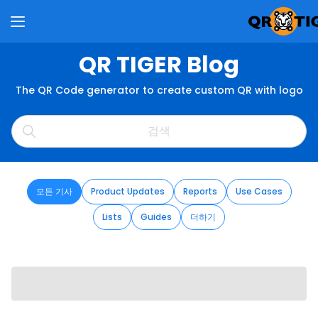
QR TIGER Blog
The QR Code generator to create custom QR with logo
모든 기사
Product Updates
Reports
Use Cases
Lists
Guides
더하기