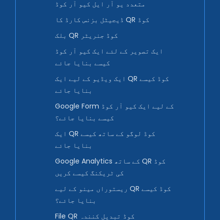
متعدد یو آر ایل کیو آر کوڈ
ڈیجیٹل بزنس کارڈ کا QR کوڈ
بلک QR کوڈ جنریٹر
ایک تصویر کے لئے ایک کیو آر کوڈ
کیسے بنایا جائے
ایک ویڈیو کے لیے ایک QR کوڈ کیسے
بنایا جائے
Google Form کے لیے ایک کیو آر کوڈ
کیسے بنایا جائے؟
ایک QR کوڈ لوگو کے ساتھ کیسے
بنایا جائے
Google Analytics کے ساتھ QR کوڈ
کی ٹریکنگ کیسے کریں
ریستوراں مینو کے لیے QR کوڈ کیسے
بنایا جائے؟
File QR کوڈ تبدیل کنندہ