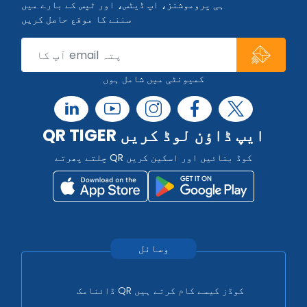
ہی پروموشنز، اپ ڈیٹس، اور ٹپس کے بارے میں
سننے کا موقع حاصل کریں
کمیونٹی میں شامل ہوں
QR TIGER ایپ ڈاؤن لوڈ کریں
چلتے پھرتے QR کوڈ بنائیں اور اسکین کریں
وسائل
ڈائنامک QR کوڈز کیسے کام کرتے ہیں