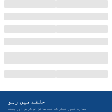
حلقے میں رہو
ہمارے نیوز لیٹر کے لیے سائن اپ کریں اور پہلے