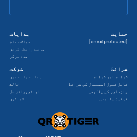
حمایت
ہدایات
[email protected]
سوالات عام
ہم سے رابطہ کریں
مدد مرکز
شرائط
شرکت
شرائط اور شرائط
ہمارے بارے میں
قابل قبول استعمال کی شرائط
حالت
رازداری کی پالیسی
اینٹرپرائز حل
کوکیز پالیسی
قیمتوں