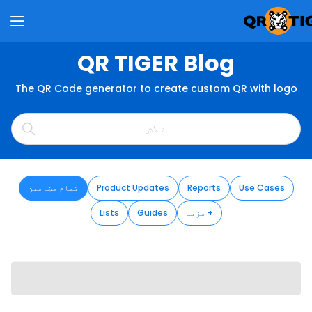
QR TIGER Blog
The QR Code generator to create custom QR with logo
Use Cases
Reports
Product Updates
تمام مضامین
مزید +
Guides
Lists