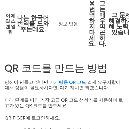
❌
그
번
는
역
매
그 문
이메
나는 한국어
하
우
해결하
일 스
번역을 도와
정보 없음
지
피
해 노
캔 알
주는데요.
림
마
곤
있습니
세
하
요.
다.
QR 코드를 만드는 방법
당신이 만들고 싶다면
마케팅용 QR 코드
결제 요구사항에
대해 상담이 필요하시다면, 여기 계시면 되겠습니다.
아래 단계를 따라 가장 고급 QR 코드 생성기를 사용하여 로
고가 있는 QR 코드를 만드세요.
QR TIGER에 로그인하세요.