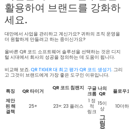
활용하여 브랜드를 강화하
세요.
대만에서 사업을 관리하고 계신가요? 귀하의 조직 운영을
더 원할하게 만들려고 하는 중이신가요?
올바른 QR 코드 소프트웨어 솔루션을 선택하는 것은 디지
털 시대에서 회사의 성공을 정의하는 데 도움이 됩니다.
비교해 보죠.
QR TIGER 대 최고 평가 QR 코드 생성기.
그리
고 그것이 브랜드에게 가장 좋은 도구인 이유입니다.
QR 코드
침팬지
구글
나의
특징
QR 타이거
플로우
크롬
QR
제안
1 정
15이
된 해
25+
23+: 23 플러스
적
10더
상
결책
링크
그
림
을