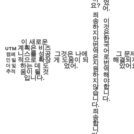
었
요?
어.
죄
송
이
하
것
지
은
만
한
이 새로운
번
국
계획은 비즈
UTM
역
어
니스를 성공
그것은 나에
그 문
캠페
은
로
적으로 확장
게 도움이 되
해결되
인 빌
지
번
더 및
하는 데 도
었어.
았어
원
역
추적
움이 될 것
하
해
입니다.
지
야
않
합
습
니
니
다.
다.
죄
송
합
니