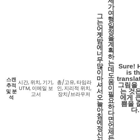
제
가
여
그
행
는
일
어
정
젯
을
밤
계
에
획
너
하
무
는
많
Sure! 
데
이
is t
도
마
transla
스캔
움
시간, 위치, 기기,
총/고유, 타임라
셔
그림을
추적
이
UTM, 이메일 보
인, 지리적 위치,
서
는 것은
및 분
고서
장치/브라우저
필
석
오
에게 큰
요
늘
쁨을 
하
아
다.
다
침
면
에
언
정
제
신
든