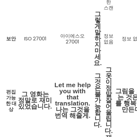
한
스캔
그
렇
게
말
아이에스오
정보
하
보안
ISO 27001
정보 
27001
없음
지
마
세
요.
그
그
옷
것
이
Let me help
은
정
you with
그림을
편집
그 영화는
불
말
that
는 것은
가능
정말로 재미
가
잘
translation.
를 행
한 대
있었습니다.
능
어
상
나는 그것을
만든
합
울
번역 해줄게.
니
립
다.
니
다.