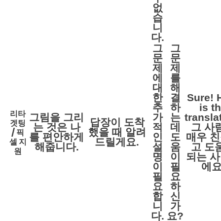
없
습
니
다.
그
그
문
문
제
제
에
를
대
해
한
결
Sure! 
추
하
is t
리타
그림을 그리
가
는
transla
답장이 도착
겟팅
는 것은 나
적
데
그 사
했을 때 알려
/ 픽
를 편안하게
인
도
매우 
셀 지
드릴게요.
해줍니다.
설
움
고 도
원
명
이
되는 
이
필
에요
필
요
요
하
합
신
니
가
다.
요?