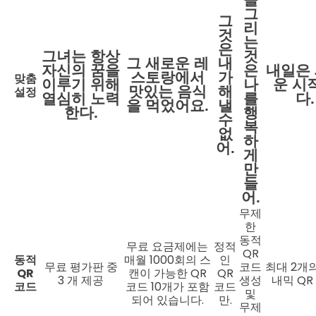
그
그
리
것
는
은
그녀는 항상
것
그 새로운 레
내
자신의 꿈을
은
내일은
스토랑에서
가
맞춤
이루기 위해
나
운 시
맛있는 음식
해
설정
열심히 노력
를
다.
을 먹었어요.
낼
한다.
행
수
복
없
하
어.
게
만
들
어.
무제
한
동적
무료 요금제에는
정적
QR
동적
매월 1000회의 스
인
무료 평가판 중
코드
최대 2개
QR
캔이 가능한 QR
QR
3 개 제공
생성
내믹 QR
코드
코드 10개가 포함
코드
및
되어 있습니다.
만.
무제