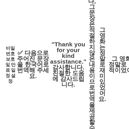
다,
그
문
장
은
적
그
절
영
하
화
"Thank you
지
는
비밀
for your
✅ 다음으로
않
정
번호
kind
주어진 문장
은
말
그 영
보호
assistance."
을 한국어로
내
로
정말로
및 만
감사합니다.
료 일
번역해 주세
용
재
적이었
친절한 도움
정 설
요.
이
미
에 감사드립
정
므
있
니다.
로
었
번
어
역
요.
을
제
공
할
수