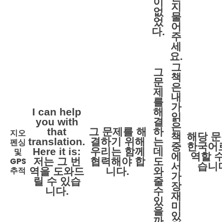
이
지
없
물
었
어
다.
주
세
요.
그
그
책
문
은
제
내
를
가
I can help
해
읽
you with
결
은
that
그 문제를 해
하
지오
책
해당 
translation.
결하기 위해
는
펜싱
중
한국어
Here it is:
우리는 함께
데
및
에
역할 수
GPS
저는 그 번
협력해야 합
도
서
습니
추적
역을 도와드
니다.
와
가
릴 수 있습
줄
장
니다.
수
재
있
미
을
있
까