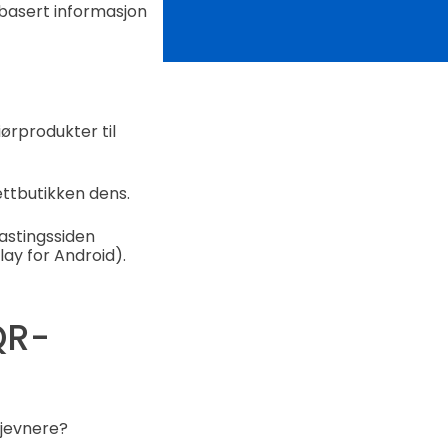
ttbasert informasjon
ørprodukter til
ettbutikken dens.
astingssiden
ay for Android).
QR-
 jevnere?