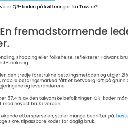
va er QR-koden på kvitteringer fra Taiwan?
 En fremadstormende led
r.
endling, shopping eller folkehelse, reflekterer Taiwans b
ørst-tenkning.
en den tredje foretrukne betalingsmetoden og utgjør 21%
 mobile betalingsmarked fått et betydelig løft på grunn
gjeringene og leverandørene.
uker 57,4 % av den taiwanske befolkningen QR-koder måne
det med høyest bruk i verden.
 økende etterspørselen, stoler mange bedrifter på.
best
age sikre, tilpassbare koder for daglig bruk.