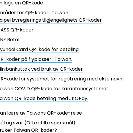
n lage en QR-kode
mråder for QR-koder i Taiwan
aipei byregjerings tilgjengelighets QR-koder
PASS QR-koder
INE Betal
yundai Card QR-kode for betaling
R-koder på flyplasser i Taiwan.
inibankuttak ved bruk av QR-koder
R-kode for systemet for registrering med ekte navn
aiwan COVID QR-kode for karantenesystemet.
aiwan QR-kode betaling med JKOPay.
kan lære av Taiwans QR-kode-reise
l og svar (Ofte stilte spørsmål)
ruker Taiwan QR-koder?