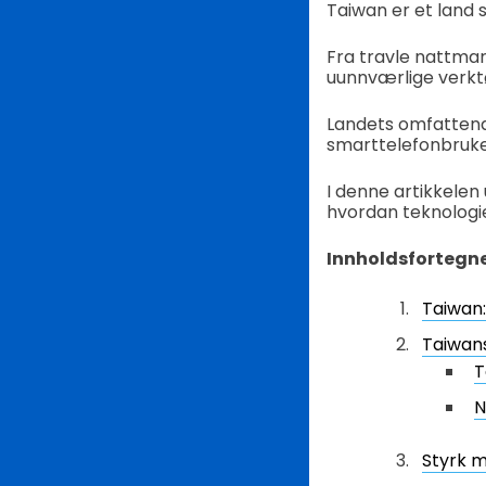
Taiwan er et land
Fra travle nattmar
uunnværlige verktø
Landets omfattend
smarttelefonbruker
I denne artikkelen
hvordan teknologi
Innholdsfortegn
Taiwan
Taiwan
T
N
Styrk m