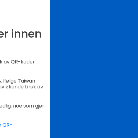
er innen
ruk av QR-koder
. Ifølge Taiwan
 av økende bruk av
dlig, noe som gjør
e QR-