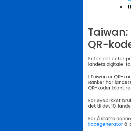
H
Taiwan:
QR-kode
Enten det er for p
landets digitale-f
I Taiwan er QR-kod
Banker har landets
QR-koder blant re
For øyeblikket br
det til det 10. lan
For å støtte denne
kodegenerator
å l