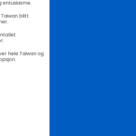
 entusiasme.
Taiwan blitt
ner.
ntallet
r.
ver hele Taiwan og
opsjon.