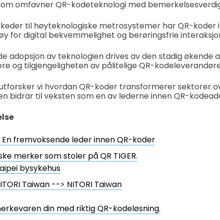
 som omfavner QR-kodeteknologi med bemerkelsesverdig
keder til høyteknologiske metrosystemer har QR-koder i 
y for digital bekvemmelighet og berøringsfrie interaksjo
e adopsjon av teknologien drives av den stadig økende a
e og tilgjengeligheten av pålitelige QR-kodeleverandøre
 utforsker vi hvordan QR-koder transformerer sektorer o
en bidrar til veksten som en av lederne innen QR-kodead
else
: En fremvoksende leder innen QR-koder
ske merker som stoler på QR TIGER.
aipei bysykehus
ITORI Taiwan --> NITORI Taiwan
erkevaren din med riktig QR-kodeløsning.