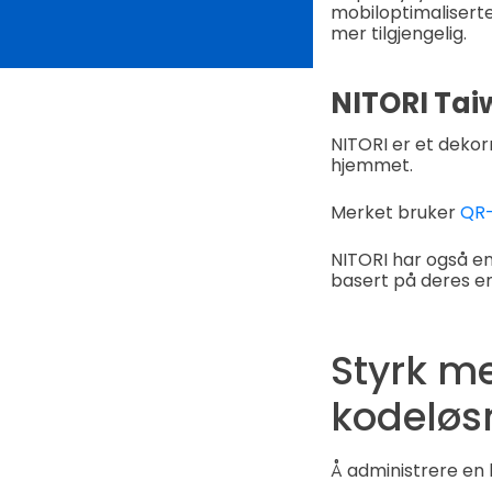
mobiloptimaliserte 
mer tilgjengelig.
NITORI Tai
NITORI er et dekor
hjemmet.
Merket bruker
QR-
NITORI har også en
basert på deres en
Styrk m
kodeløs
Å administrere en b