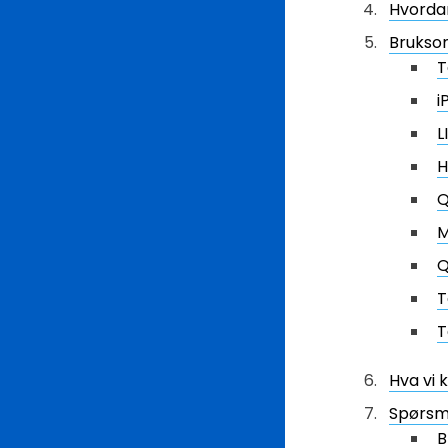
Hvorda
Brukso
T
i
L
H
Q
M
Q
T
T
Hva vi 
Spørsmå
B