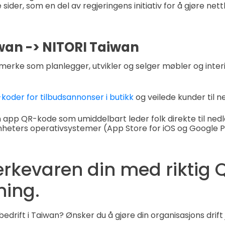
sider, som en del av regjeringens initiativ for å gjøre ne
wan -> NITORI Taiwan
merke som planlegger, utvikler og selger møbler og interi
koder for tilbudsannonser i butikk
og veilede kunder til n
 app QR-kode som umiddelbart leder folk direkte til nedl
heters operativsystemer (App Store for iOS og Google Pl
erkevaren din med riktig 
ning.
edrift i Taiwan? Ønsker du å gjøre din organisasjons drift