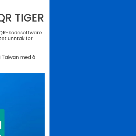
QR TIGER
e QR-kodesoftware
tet unntak for
 i Taiwan med å