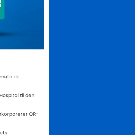
å møte de
ospital til den
inkorporerer QR-
ets