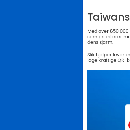
Taiwans
Med over 850 000 
som prioriterer me
dens sjarm.
Slik hjelper lever
lage kraftige QR-k