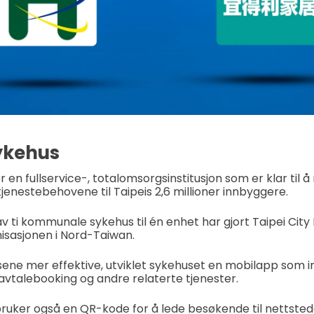
ykehus
 en fullservice-, totalomsorgsinstitusjon som er klar til 
enestebehovene til Taipeis 2,6 millioner innbyggere.
ti kommunale sykehus til én enhet har gjort Taipei City H
isasjonen i Nord-Taiwan.
sene mer effektive, utviklet sykehuset en mobilapp som 
avtalebooking og andre relaterte tjenester.
ruker også en QR-kode for å lede besøkende til nettsted