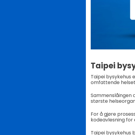
Taipei bys
Taipei bysykehus er
omfattende helsetj
Sammenslåingen av 
største helseorgan
For å gjøre proses
kodeavlesning for 
Taipei bysykehus b