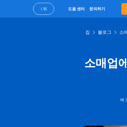
뒤
도움 센터
문의하기
집
블로그
소매
소매업에
에 