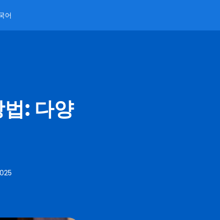
국어
법: 다양
2025