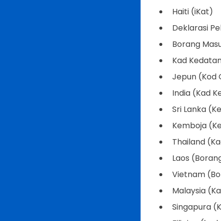
Haiti (iKat)
Deklarasi P
Borang Masu
Kad Kedatan
Jepun (Kod 
India (Kad K
Sri Lanka (K
Kemboja (K
Thailand (Ka
Laos (Borang
Vietnam (Bo
Malaysia (Ka
Singapura (K