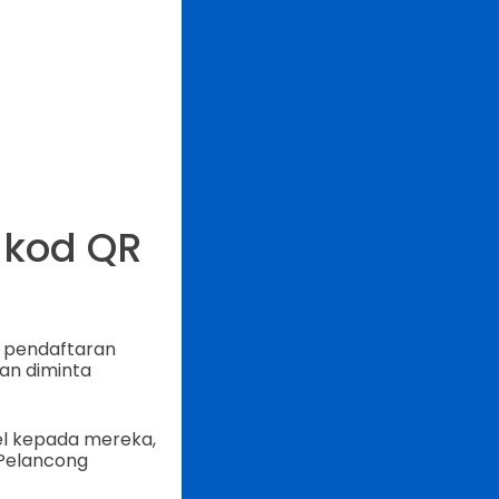
 kod QR
g pendaftaran
an diminta
el kepada mereka,
 Pelancong