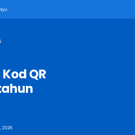
ayu
6
 Kod QR
tahun
, 2026