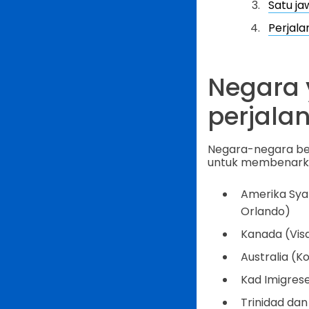
Satu j
Perjala
Negara 
perjala
Negara-negara be
untuk membenarka
Amerika Sya
Orlando)
Kanada (Visa
Australia (K
Kad Imigres
Trinidad da