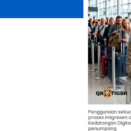
Penggunaan sebu
proses imigresen 
Kedatangan Digit
penumpang.