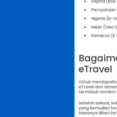
Filipina (ko
Pernyataan 
Nigeria (e-V
Mesir (Visa D
Kamerun (E-
Bagaim
eTravel
Untuk mendapatkan
eTravel dari lama
termasuk nombor p
Setelah selesai, 
yang kemudian bol
biasanya diberi t