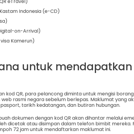
d QR eTravel)
Kastam Indonesia (e-CD)
isa)
igital-on-Arrival)
visa Kamerun)
ana untuk mendapatkan
 kod QR, para pelancong diminta untuk mengisi boran
n web rasmi negara sebelum berlepas. Maklumat yang ak
asport, tarikh kedatangan, dan butiran hubungan.
sebuah dokumen dengan kod QR akan dihantar melalui em
eh dicetak atau disimpan dalam telefon bimbit mereka.
empoh 72 jam untuk mendaftarkan maklumat ini.