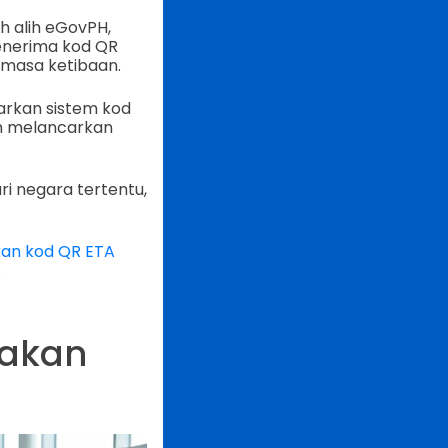
ah alih eGovPH,
enerima kod QR
emasa ketibaan.
arkan sistem kod
um melancarkan
i negara tertentu,
an kod QR ETA
.
 akan