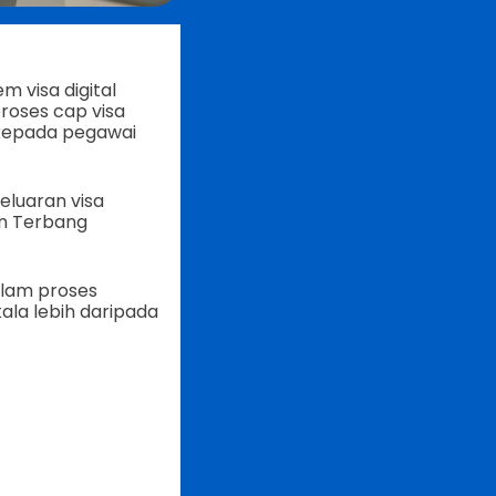
m visa digital
roses cap visa
 kepada pegawai
eluaran visa
an Terbang
alam proses
ala lebih daripada