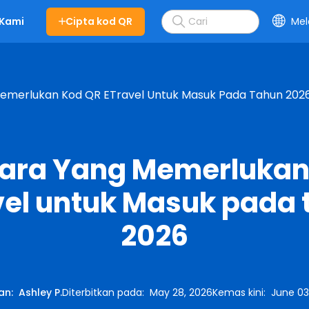
Cipta kod QR
Mel
 Kami
Memerlukan Kod QR ETravel Untuk Masuk Pada Tahun 202
gara Yang Memerlukan
vel untuk Masuk pada 
2026
an
:
Ashley P.
Diterbitkan pada
:
May 28, 2026
Kemas kini
:
June 03