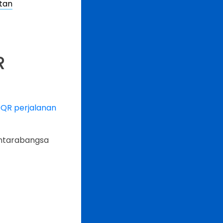
tan
R
 QR perjalanan
Antarabangsa