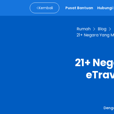
Kembali
Pusat Bantuan
Hubungi
Rumah
Blog
21+ Negara Yang 
21+ Ne
eTra
Deng