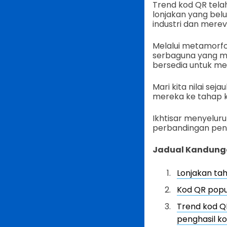
Trend kod QR tela
lonjakan yang bel
industri dan merevo
Melalui metamorfos
serbaguna yang mem
bersedia untuk me
Mari kita nilai sej
mereka ke tahap 
Ikhtisar menyelur
perbandingan pengh
Jadual Kandung
Lonjakan ta
Kod QR popul
Trend kod QR
penghasil k