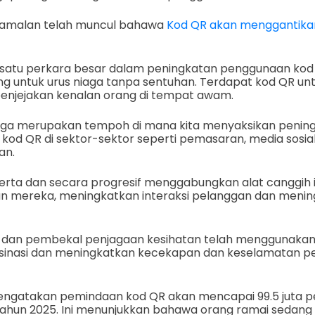
 ramalan telah muncul bahawa
Kod QR akan menggantika
 satu perkara besar dalam peningkatan penggunaan kod 
ing untuk urus niaga tanpa sentuhan. Terdapat kod QR u
 penjejakan kenalan orang di tempat awam.
juga merupakan tempoh di mana kita menyaksikan penin
kod QR di sektor-sektor seperti pemasaran, media sosia
an.
serta dan secara progresif menggabungkan alat canggih i
an mereka, meningkatkan interaksi pelanggan dan meni
aan dan pembekal penjagaan kesihatan telah menggunakan
inasi dan meningkatkan kecekapan dan keselamatan p
mengatakan pemindaan kod QR akan mencapai 99.5 juta p
tahun 2025. Ini menunjukkan bahawa orang ramai sedang 