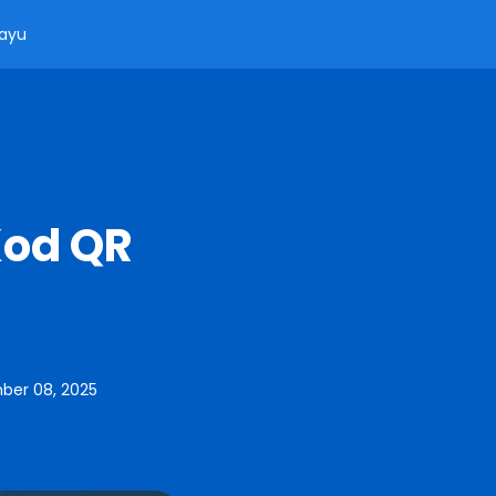
ayu
Kod QR
er 08, 2025