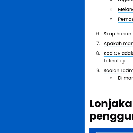
Melan
Pemas
Skrip harian
Apakah man
Kod QR adal
teknologi
Soalan Lazi
Di ma
Lonjaka
penggun