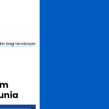
kin bagi terobosan
am
unia