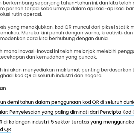
h berkembang sepanjang tahun-tahun ini, dan kita telah
um pernah terjadi sebelumnya dalam aplikasi-aplikasi b
lusi rutin operasi.
is yang menakjubkan, kod QR muncul dari piksel statik m
ukau. Mereka kini penuh dengan warna, kreativiti, dan in
modenkan cara kita berhubung dengan dunia.
auh mana inovasi-inovasi ini telah melonjak melebihi pengg
kecekapan dan kemudahan yang puncak.
uh ini akan menyediakan maklumat penting berdasarkan 
asil kod QR di seluruh industri dan negara.
an
hun demi tahun dalam penggunaan kod QR di seluruh duni
ar: Penyelesaian yang paling diminati dari Pencipta Kod
 di kalangan industri: 5 sektor teratas yang menggunak
od QR