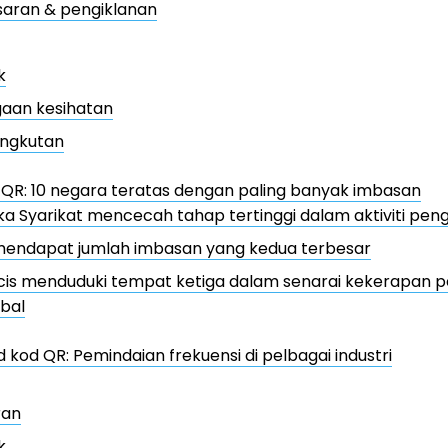
aran & pengiklanan
k
gaan kesihatan
ngkutan
d QR: 10 negara teratas dengan paling banyak imbasan
a Syarikat mencecah tahap tertinggi dalam aktiviti pe
 mendapat jumlah imbasan yang kedua terbesar
cis menduduki tempat ketiga dalam senarai kekerapan 
bal
nd kod QR: Pemindaian frekuensi di pelbagai industri
ran
k