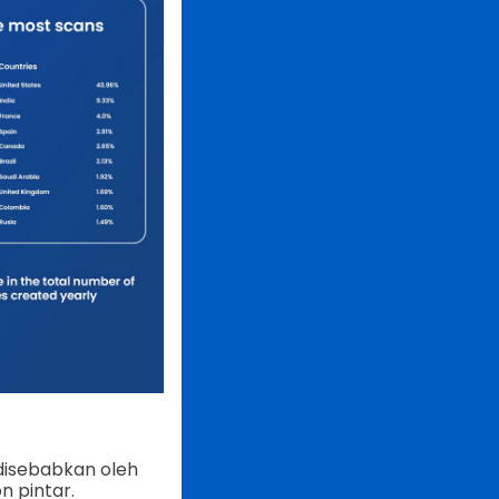
disebabkan oleh
n pintar.