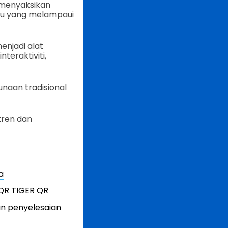
 menyaksikan
aru yang melampaui
enjadi alat
teraktiviti,
unaan tradisional
tren dan
a
 QR TIGER QR
an penyelesaian