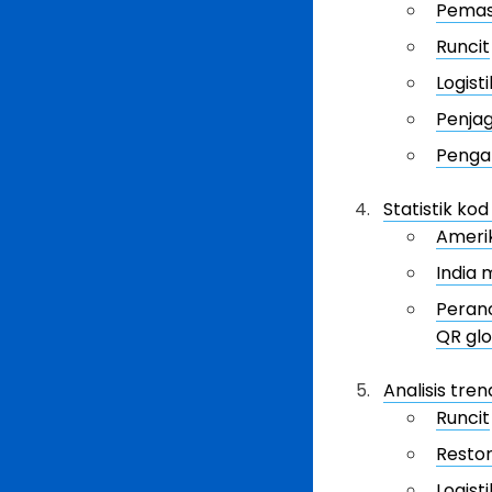
Pemas
Runcit
Logisti
Penja
Penga
Statistik ko
Amerik
India
Peran
QR glo
Analisis tre
Runcit
Resto
Logisti