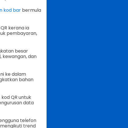
n kod bar
bermula
QR kerana ia
ntuk pembayaran,
gkatan besar
l, kewangan, dan
ni ke dalam
ngkatkan bahan
 kod QR untuk
engurusan data
engguna telefon
mengikuti trend