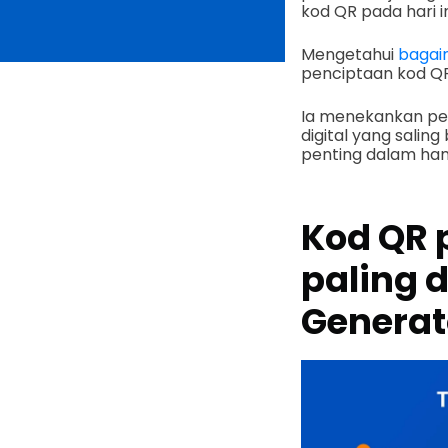
kod QR pada hari in
Mengetahui
bagai
penciptaan kod QR
Ia menekankan pe
digital yang sali
penting dalam hamp
Kod QR 
paling 
Generat