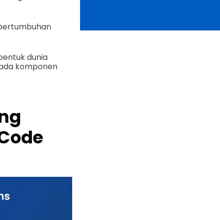
 pertumbuhan
entuk dunia
kepada komponen
ang
 Code