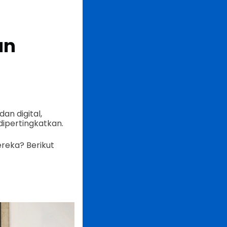
an
an digital,
ipertingkatkan.
reka? Berikut