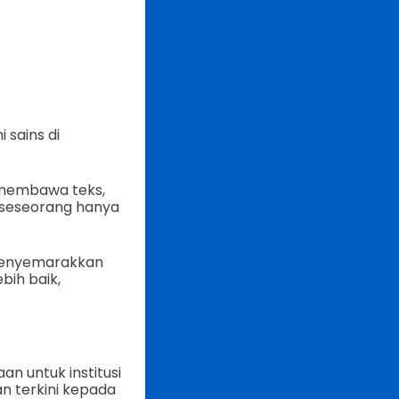
sains di
h membawa teks,
, seseorang hanya
 menyemarakkan
ih baik,
n untuk institusi
 terkini kepada