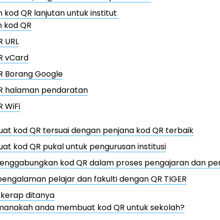
 kod QR lanjutan untuk institut
n kod QR
R URL
R vCard
R Borang Google
R halaman pendaratan
 WiFi
t kod QR tersuai dengan penjana kod QR terbaik
t kod QR pukal untuk pengurusan institusi
enggabungkan kod QR dalam proses pengajaran dan pe
pengalaman pelajar dan fakulti dengan QR TIGER
 kerap ditanya
manakah anda membuat kod QR untuk sekolah?