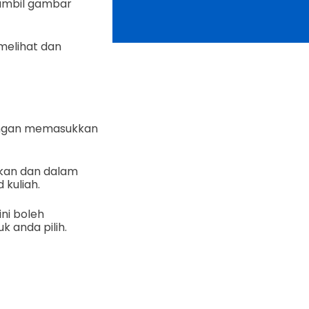
ambil gambar
melihat dan
engan memasukkan
dikan dan dalam
kuliah.
ni boleh
k anda pilih.