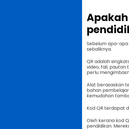
Apakah 
pendidi
Sebelum apa-apa l
sebaliknya.
QR adalah singkat
video, fail, paut
perlu mengimbasn
Alat berasaskan t
bahan pembelajara
kemudahan tambaha
Kod QR terdapat da
Oleh kerana kod QR
pendidikan. Mere