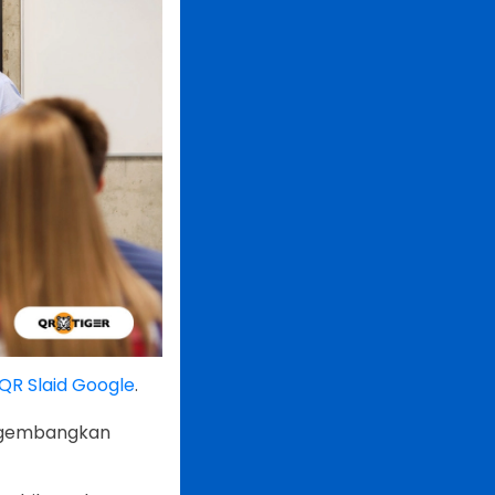
QR Slaid Google
.
engembangkan