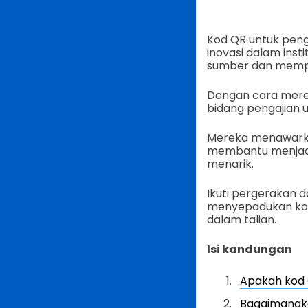
Kod QR untuk peng
inovasi dalam inst
sumber dan mempe
Dengan cara mere
bidang pengajian 
Mereka menawarkan
membantu menjad
menarik.
Ikuti pergerakan d
menyepadukan kod
dalam talian.
Isi kandungan
Apakah kod 
Bagaimanaka