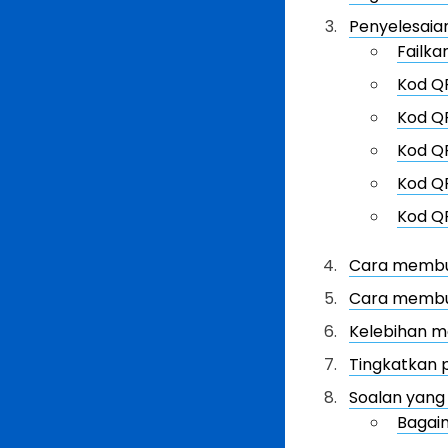
Penyelesaian
Failka
Kod Q
Kod Q
Kod Q
Kod Q
Kod QR
Cara membua
Cara membua
Kelebihan m
Tingkatkan 
Soalan yang
Bagai