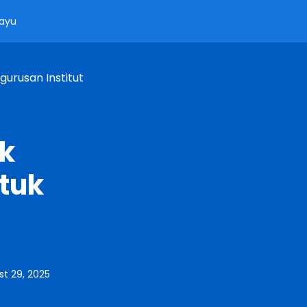
ayu
urusan Institut
uk
tuk
st 29, 2025