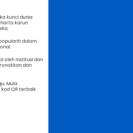
ka kunci dunia
 harta karun
eka.
opulariti dalam
onal.
oleh institusi dan
ronokkan dan
ju. Mula
kod QR terbaik