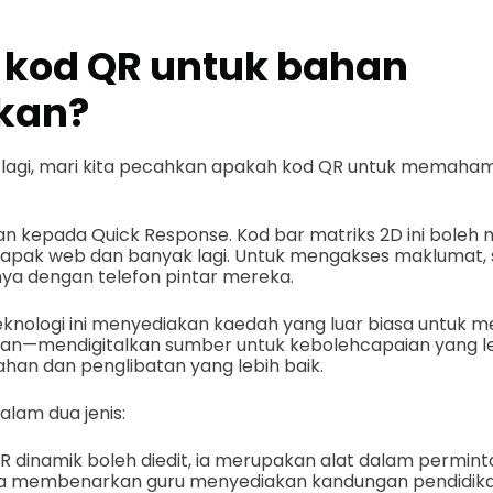
kod QR untuk bahan
kan?
agi, mari kita pecahkan apakah kod QR untuk memahami 
an kepada Quick Response. Kod bar matriks 2D ini bole
an tapak web dan banyak lagi. Untuk mengakses maklumat
ya dengan telefon pintar mereka.
eknologi ini menyediakan kaedah yang luar biasa untuk
n—mendigitalkan sumber untuk kebolehcapaian yang leb
n dan penglibatan yang lebih baik.
lam dua jenis:
 dinamik boleh diedit, ia merupakan alat dalam permintaa
ka membenarkan guru menyediakan kandungan pendidikan