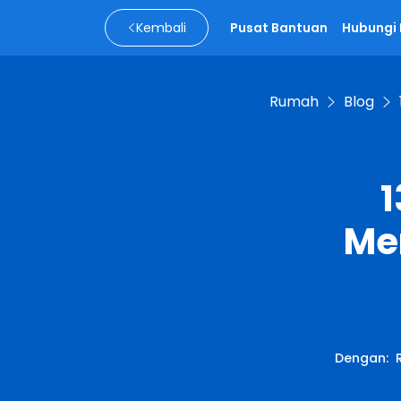
Kembali
Pusat Bantuan
Hubungi
Rumah
Blog
1
Me
Dengan
: