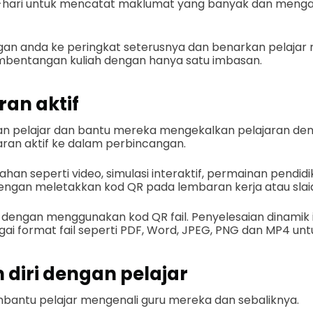
ri-hari untuk mencatat maklumat yang banyak dan meng
 anda ke peringkat seterusnya dan benarkan pelajar 
bentangan kuliah dengan hanya satu imbasan.
an aktif
an pelajar dan bantu mereka mengekalkan pelajaran d
aran aktif ke dalam perbincangan.
ahan seperti video, simulasi interaktif, permainan pendi
ngan meletakkan kod QR pada lembaran kerja atau slaid 
u dengan menggunakan kod QR fail. Penyelesaian dinamik i
i format fail seperti PDF, Word, JPEG, PNG dan MP4 untu
 diri dengan pelajar
antu pelajar mengenali guru mereka dan sebaliknya.