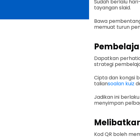
Sudah berlalu ha
tayangan slaid.
Bawa pembentangan
memuat turun pem
Pembelajar
Dapatkan perhati
strategi pembelaj
Cipta dan kongsi b
talian
soalan kuiz
de
Jadikan ini berlak
menyimpan pelbaga
Melibatkan
Kod QR boleh memb