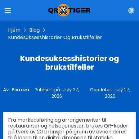
Hjem
Blog
Kundesuksesshistorier Og Brukstilfeller
Kundesuksesshistorier og
brukstilfeller
Av
:
Ferroza
Publisert på
:
July 27,
Oppdater
:
July 27,
2026
2026
Fra markedsføring og arrangementer til
restauranter og helsetjenester, brukes QR-koder
på tvers av 20 bransjer på grunn av evnen deres
til å legge til en digital dimensjon til statiske