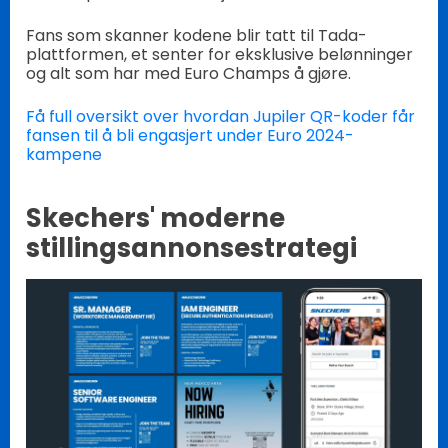
Fans som skanner kodene blir tatt til Tada-
plattformen, et senter for eksklusive belønninger
og alt som har med Euro Champs å gjøre.
Få full oversikt over hvordan Jupiler QR-koder får
fansen til å bli engasjert under Euro 2024-
kampene
Skechers' moderne
stillingsannonsestrategi