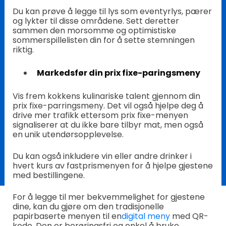
Du kan prøve å legge til lys som eventyrlys, pærer
og lykter til disse områdene. Sett deretter
sammen den morsomme og optimistiske
sommerspillelisten din for å sette stemningen
riktig.
Markedsfør din prix fixe-paringsmeny
Vis frem kokkens kulinariske talent gjennom din
prix fixe-parringsmeny. Det vil også hjelpe deg å
drive mer trafikk ettersom prix fixe-menyen
signaliserer at du ikke bare tilbyr mat, men også
en unik utendørsopplevelse.
Du kan også inkludere vin eller andre drinker i
hvert kurs av fastprismenyen for å hjelpe gjestene
med bestillingene.
For å legge til mer bekvemmelighet for gjestene
dine, kan du gjøre om den tradisjonelle
papirbaserte menyen til en
digital meny
med QR-
kode. Den er berøringsfri og enkel å bruke