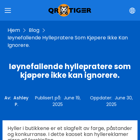
Hjem
Blog
Iøynefallende Hyllepratere Som Kjøpere Ikke Kan
Ignorere.
Iøynefallende hyllepratere som
kjøpere ikke kan ignorere.
Av
:
Ashley
Publisert på
:
June 19,
Oppdater
:
June 30,
P.
2025
2025
Hyller i butikkene er et slagfelt av farge, påstander
og konkurranse. I dette kaoset kan hyllereklamer