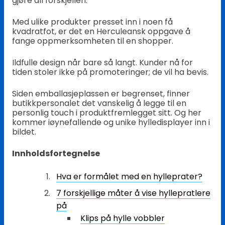
gjøre all forskjellen.
Med ulike produkter presset inn i noen få
kvadratfot, er det en Herculeansk oppgave å
fange oppmerksomheten til en shopper.
Ildfulle design når bare så langt. Kunder nå for
tiden stoler ikke på promoteringer; de vil ha bevis.
Siden emballasjeplassen er begrenset, finner
butikkpersonalet det vanskelig å legge til en
personlig touch i produktfremlegget sitt. Og her
kommer iøynefallende og unike hylledisplayer inn i
bildet.
Innholdsfortegnelse
Hva er formålet med en hylleprater?
7 forskjellige måter å vise hyllepratlere
på
Klips på hylle vobbler