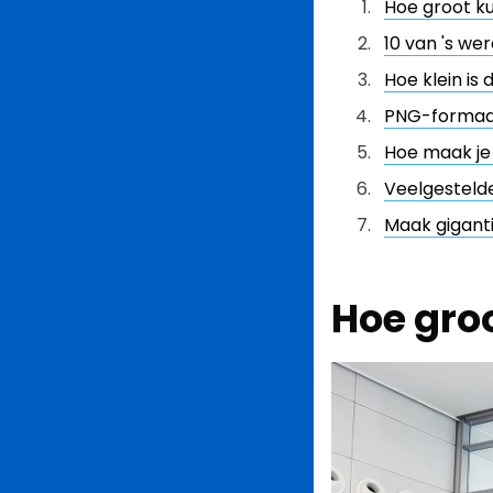
Hoe groot k
10 van 's w
Hoe klein is
PNG-formaa
Hoe maak je
Veelgesteld
Maak gigant
Hoe gro