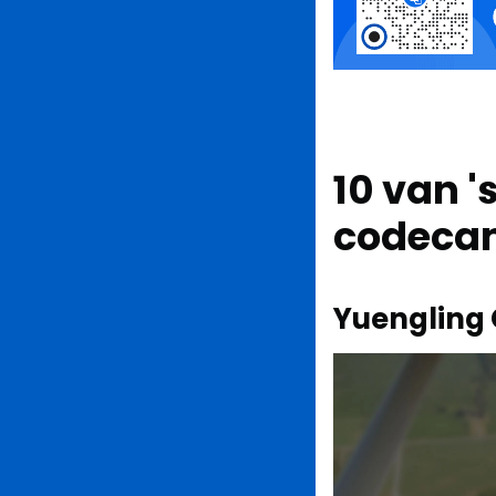
10 van '
codeca
Yuengling