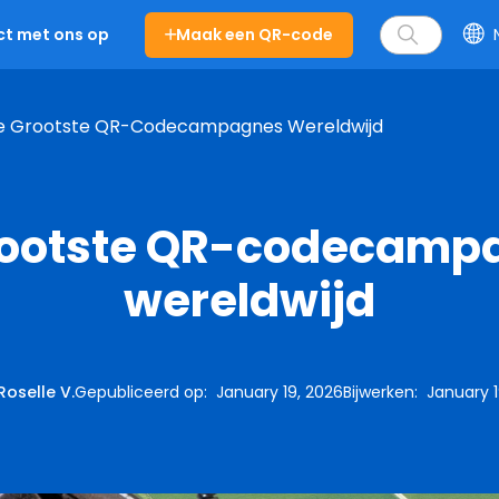
Maak een QR-code
t met ons op
e Grootste QR-Codecampagnes Wereldwijd
rootste QR-codecamp
wereldwijd
Roselle V.
Gepubliceerd op
:
January 19, 2026
Bijwerken
:
January 1