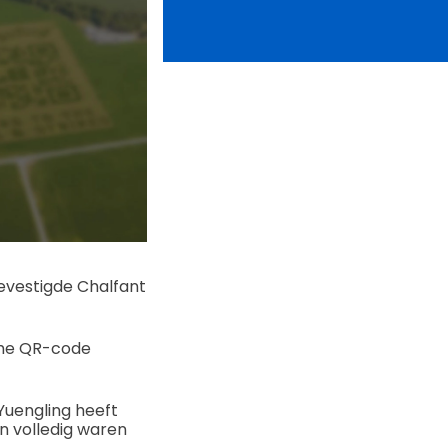
evestigde Chalfant
che QR-code
Yuengling heeft
n volledig waren