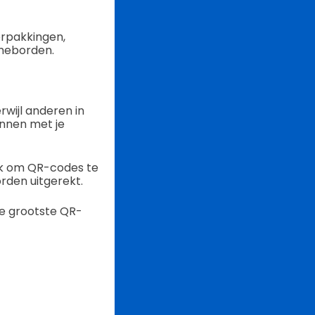
erpakkingen,
ameborden.
rwijl anderen in
annen met je
jk om QR-codes te
rden uitgerekt.
 de grootste QR-