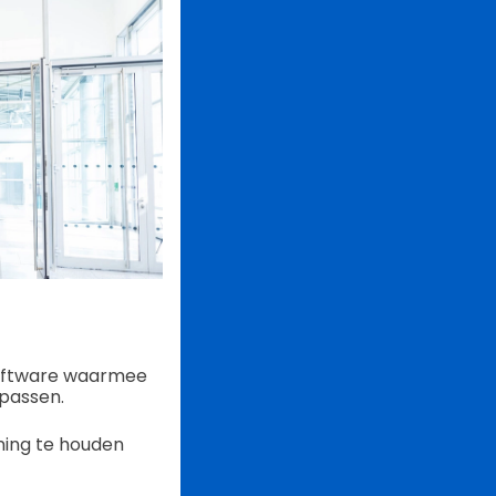
software waarmee
passen.
ning te houden