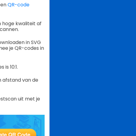
een
QR-code
 hoge kwaliteit af
scannen.
downloaden in SVG
mee je QR-codes in
is 10:1.
m afstand van de
stscan uit met je