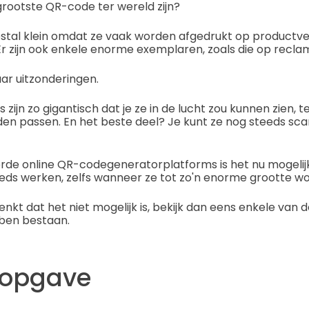
rootste QR-code ter wereld zijn?
stal klein omdat ze vaak worden afgedrukt op productv
Er zijn ook enkele enorme exemplaren, zoals die op recl
aar uitzonderingen.
ijn zo gigantisch dat je ze in de lucht zou kunnen zien, te
den passen. En het beste deel? Je kunt ze nog steeds sc
rde online QR-codegeneratorplatforms is het nu mogeli
eds werken, zelfs wanneer ze tot zo'n enorme grootte wo
enkt dat het niet mogelijk is, bekijk dan eens enkele van
bben bestaan.
sopgave