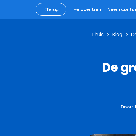
Terug
Helpcentrum
Neem contac
Thuis
Blog
D
De g
Door
: