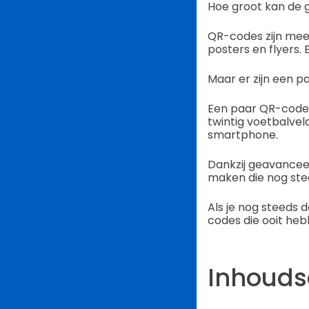
Hoe groot kan de g
QR-codes zijn mee
posters en flyers.
Maar er zijn een p
Een paar QR-codes z
twintig voetbalvel
smartphone.
Dankzij geavancee
maken die nog ste
Als je nog steeds d
codes die ooit he
Inhoud