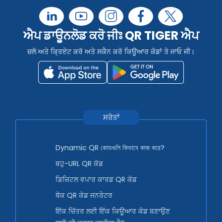
ਐਪ ਡਾਊਨਲੋਡ ਕਰੋ ਜੀਃ QR TIGER ਐਪ
ਚਲੋ ਅਤੇ ਕ੍ਰਿਏਟ ਕਰੋ ਅਤੇ ਸਕੈਨ ਕਰੋ ਕਿਊਆਰ ਕੋਡਾਂ ਤੇ ਜਾਓ ਜੀ।
ਸਰੋਤਾਂ
Dynamic QR কোডগুলি কিভাবে কাজ করে?
ਬਹੁ-URL QR ਕੋਡ
ਡਿਜ਼ਿਟਲ ਵਪਾਰ ਕਾਰਡ QR ਕੋਡ
ਥੋਕ QR ਕੋਡ ਜਨਰੇਟਰ
ਇੱਕ ਚਿੱਤਰ ਲਈ ਇੱਕ ਕਿਊਆਰ ਕੋਡ ਬਣਾਉਣ