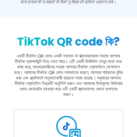
ਬਾਰੇ ਜਾਣਕਾਰੀ ਤੇ ਜਲਦੀ ਹੀ ਲੋਕਾਂ ਨੂੰ ਲੱਭਣ ਦੀ ਸੁਵਿਧਾ ਪ੍ਰਦਾਨ ਕਰੋ।
TikTok QR code কি?
একটি টিকটক QR কোড একটি সমাধান যা স্ক্যানারদেরকে সহজে আপনার
টিকটক অ্যাকাউন্টে নিয়ে যেতে পারে। এটি একটি ডিজিটাল সেতুর মতো করে
কাজ করে, ব্যবহারকারীদের সহজে আপনার টিকটক প্রোফাইলে যোগাযোগ
করে। আমাদের টিকটক QR কোড সমাধানের কারণে, আপনার পাঠকদের বৃদ্ধি
করা এবং প্ল্যাটফর্মে অনুসরণকারী বাড়ানো সহজ হয়েছে। শুধুমাত্র আপনার
টিকটক প্রোফাইল লিঙ্কটি অনুলিপি করুন এবং আমাদের বিনামূল্যে কিউআর
কোড জেনারেটর ব্যবহার করে এটি একটি স্ক্যানযোগ্য কোডে রূপান্তর
করুন।