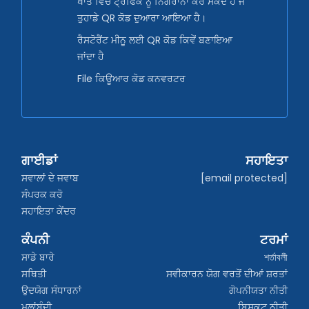
ਖਾਤੇ ਵਿੱਚ ਟ੍ਰੈਫਿਕ ਨੂੰ ਨਿਗਰਾਨਾ ਕਰ ਸਕਦੇ ਹੋ ਜੋ
ਤੁਹਾਡੇ QR ਕੋਡ ਦੁਆਰਾ ਆਇਆ ਹੈ।
ਰੈਸਟੋਰੈਂਟ ਮੀਨੂ ਲਈ QR ਕੋਡ ਕਿਵੇਂ ਬਣਾਇਆ
ਜਾਂਦਾ ਹੈ
File ਕਿਊਆਰ ਕੋਡ ਕਨਵਰਟਰ
ਗਾਈਡਾਂ
ਸਹਾਇਤਾ
ਸਵਾਲਾਂ ਦੇ ਜਵਾਬ
[email protected]
ਸੰਪਰਕ ਕਰੋ
ਸਹਾਇਤਾ ਕੇਂਦਰ
ਕੰਪਨੀ
ਟਰਮਾਂ
ਸਾਡੇ ਬਾਰੇ
শর্তাবলী
ਸਥਿਤੀ
ਸਵੀਕਾਰਨ ਯੋਗ ਵਰਤੋਂ ਦੀਆਂ ਸ਼ਰਤਾਂ
ਉਦਯੋਗ ਸੰਧਾਰਨਾਂ
ਗੋਪਨੀਯਤਾ ਨੀਤੀ
ਮੁਲਾਂਬੰਦੀ
ਬਿਸਕਟ ਨੀਤੀ