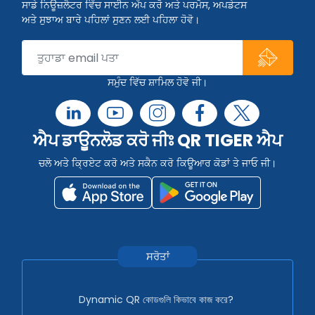
ਸਾਡੇ ਨਿਊਜ਼ਲੈਟਰ ਵਿੱਚ ਸਾਈਨ ਅੱਪ ਕਰੋ ਅਤੇ ਪਰਮੋਸ, ਅਪਡੇਟਸ
ਅਤੇ ਸੁਝਾਅ ਬਾਰੇ ਪਹਿਲਾਂ ਸੁਣਨ ਲਈ ਪਹਿਲਾ ਹੋਵੋ।
ਸਮੁੰਦ ਵਿੱਚ ਸ਼ਾਮਿਲ ਹੋਵੋ ਜੀ।
ਐਪ ਡਾਊਨਲੋਡ ਕਰੋ ਜੀਃ QR TIGER ਐਪ
ਚਲੋ ਅਤੇ ਕ੍ਰਿਏਟ ਕਰੋ ਅਤੇ ਸਕੈਨ ਕਰੋ ਕਿਊਆਰ ਕੋਡਾਂ ਤੇ ਜਾਓ ਜੀ।
ਸਰੋਤਾਂ
Dynamic QR কোডগুলি কিভাবে কাজ করে?