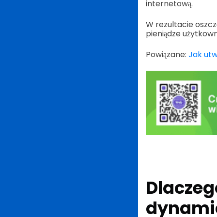
internetową.
W rezultacie oszczę
pieniądze użytkown
Powiązane:
Jak utw
Dlaczeg
dynamic