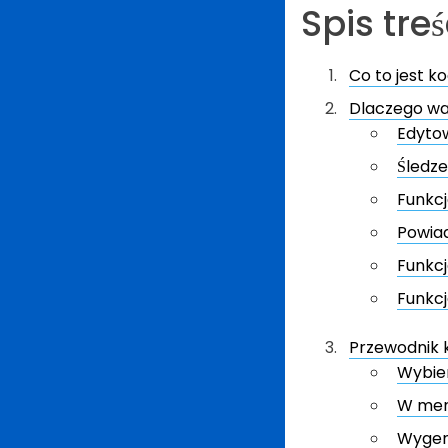
Spis treś
Co to jest k
Dlaczego wa
Edyto
Śledz
Funkcj
Powia
Funkcj
Funkc
Przewodnik k
Wybie
W menu
Wygen