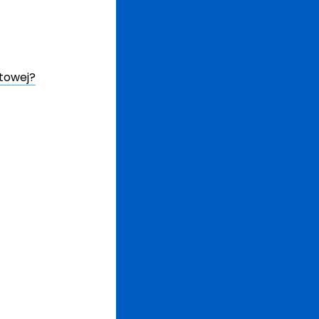
towej?