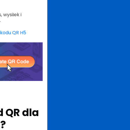
 wysiłek i
.
 kodu QR H5
 QR dla
j?