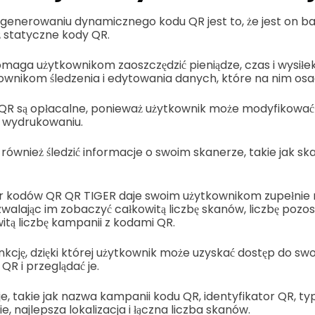
 generowaniu dynamicznego kodu QR jest to, że jest on ba
ż statyczne kody QR.
maga użytkownikom zaoszczędzić pieniądze, czas i wysiłe
ownikom śledzenia i edytowania danych, które na nim osad
R są opłacalne, ponieważ użytkownik może modyfikować 
 wydrukowaniu.
wnież śledzić informacje o swoim skanerze, takie jak skany
r kodów QR QR TIGER daje swoim użytkownikom zupełnie
walając im zobaczyć całkowitą liczbę skanów, liczbę pozo
itą liczbę kampanii z kodami QR.
nkcję, dzięki której użytkownik może uzyskać dostęp do swo
QR i przeglądać je.
e, takie jak nazwa kampanii kodu QR, identyfikator QR, ty
e, najlepsza lokalizacja i łączna liczba skanów.