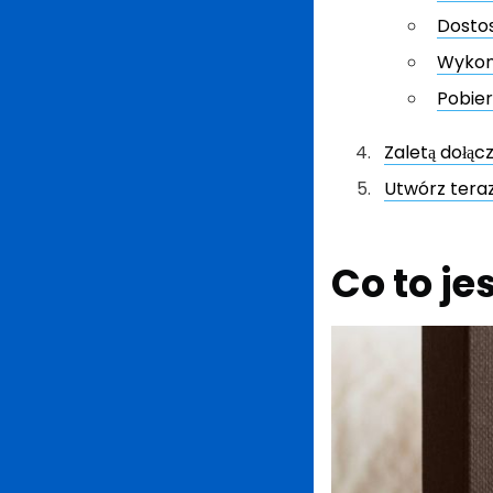
Dostos
Wykon
Pobier
Zaletą dołąc
Utwórz teraz
Co to je