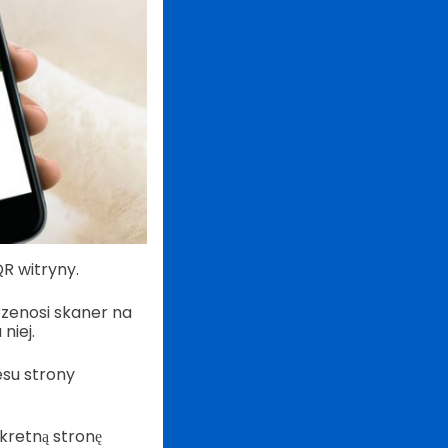
R witryny.
rzenosi skaner na
niej.
esu strony
kretną stronę