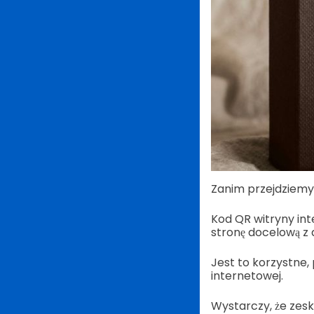
Zanim przejdziemy 
Kod QR witryny int
stronę docelową z d
Jest to korzystne,
internetowej.
Wystarczy, że zesk