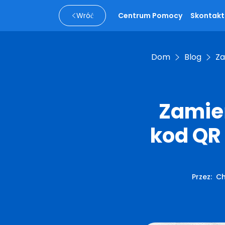
Wróć
Centrum Pomocy
Skontaktu
Dom
Blog
Za
Zamień
kod QR 
Przez
:
Ch