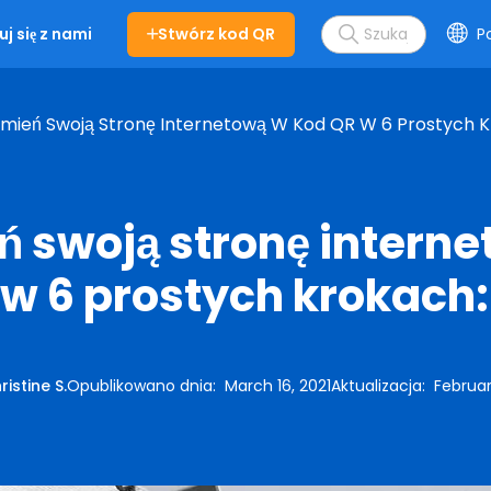
Stwórz kod QR
Po
j się z nami
mień Swoją Stronę Internetową W Kod QR W 6 Prostych K
 swoją stronę intern
w 6 prostych krokach:
ristine S.
Opublikowano dnia
:
March 16, 2021
Aktualizacja
:
Februar