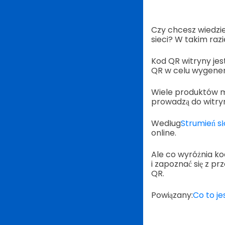
Czy chcesz wiedzie
sieci? W takim raz
Kod QR witryny je
QR w celu wygener
Wiele produktów m
prowadzą do witry
Według
Strumień s
online.
Ale co wyróżnia kod
i zapoznać się z p
QR.
Powiązany:
Co to je