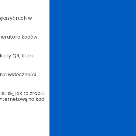
iększyć ruch w
eneratora kodów
kody QR, które
zania widoczności
 się, jak to zrobić,
 internetową na kod