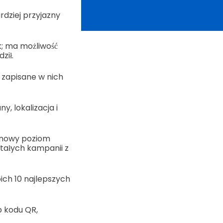
rdziej przyjazny
k; ma możliwość
ził.
zapisane w nich
, lokalizacja i
 nowy poziom
stałych kampanii z
ich 10 najlepszych
p kodu QR,