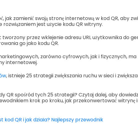
ć, jak zamienić swoją stronę internetową w kod QR, aby zw
ie rozwiązaniem jest użycie kodu QR witryny.
st tworzony przez wklejenie adresu URL użytkownika do g
owania go jako kodu QR.
arketingowych, zarówno cyfrowych, jak i fizycznych, ma 
ny internetowej.
łów
, istnieje 25 strategii zwiększania ruchu w sieci i zwięks
y QR spośród tych 25 strategii? Czytaj dalej, aby dowiedzieć
rzewodnikiem krok po kroku, jak przekonwertować witrynę
st kod QR i jak działa? Najlepszy przewodnik