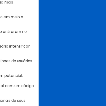
ia mais
os em meio a
oje entraram no
rio intensificar
hões de usuários
em potencial.
tal com um código
onais de seus