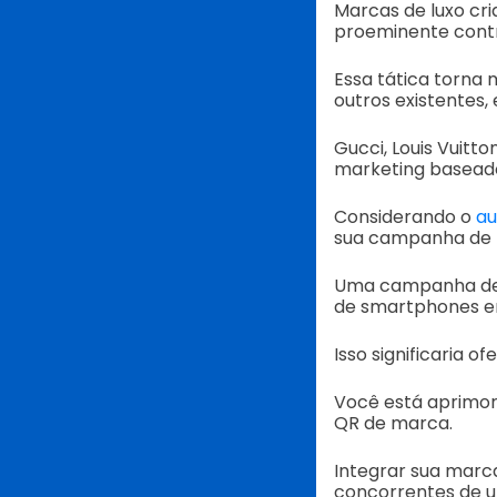
Marcas de luxo cr
proeminente contr
Essa tática torna
outros existentes
Gucci, Louis Vuitt
marketing baseado
Considerando o
au
sua campanha de m
Uma campanha de m
de smartphones e
Isso significaria 
Você está aprimor
QR de marca.
Integrar sua marc
concorrentes de u