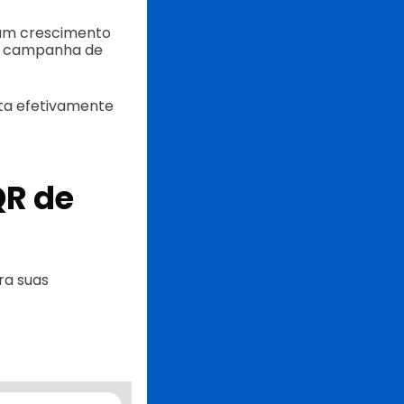
 um crescimento
da campanha de
nta efetivamente
QR de
ra suas