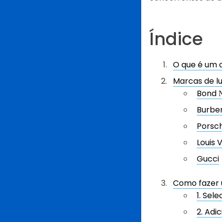
Índice
O que é um 
Marcas de l
Bond 
Burbe
Porsc
Louis 
Gucci
Como fazer 
1. Sel
2. Adi