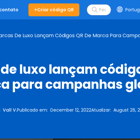
Criar código QR
Portug
 contato
arcas De Luxo Lançam Códigos QR De Marca Para Campa
de luxo lançam códig
a para campanhas gl
:
Vall V.
Publicado em
:
December 12, 2022
Atualizar
:
August 26, 