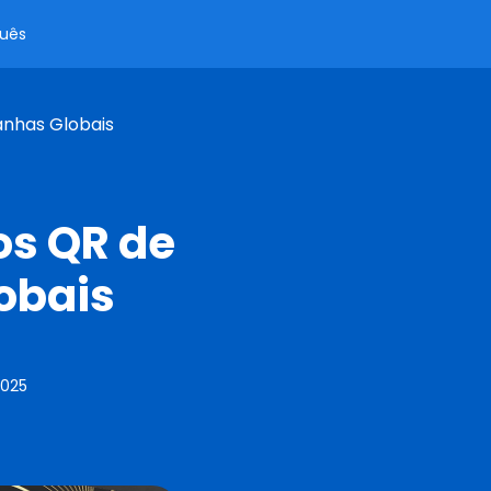
uês
nhas Globais
os QR de
obais
2025