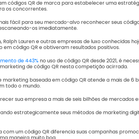
iam códigos QR de marca para estabelecer uma estratég
a os concorrentes.
 mais fácil para seu mercado-alvo reconhecer seus códig
, escaneando-os imediatamente.
on, Ralph Lauren e outras empresas de luxo conhecidas h
 em código QR e obtiveram resultados positivos.
mento de 443%
no uso de código QR desde 2021, é necessá
arketing de código QR nesta competição acirrada.
arketing baseada em código QR atende a mais de 6 bil
m todo o mundo.
oferecer sua empresa a mais de seis bilhões de mercados 
ando estrategicamente seus métodos de marketing digi
a com um código QR diferencia suas campanhas promoci
ma maneira muito boa.