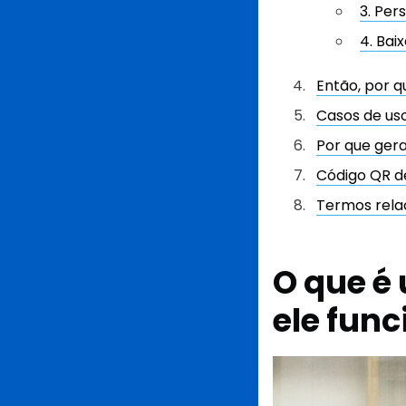
3. Per
4. Bai
Então, por 
Casos de us
Por que ger
Código QR d
Termos rela
O que é
ele fun