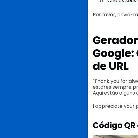
Crie os seus
Por favor, envie-me
Gerador
Google:
de URL
"Thank you for alw
estares sempre pr
Aqui estão alguns
I appreciate your 
Código QR 