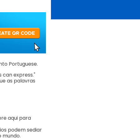
into Portuguese.
s can express."
ue as palavras
pre aqui para
rios podem sediar
do mundo.