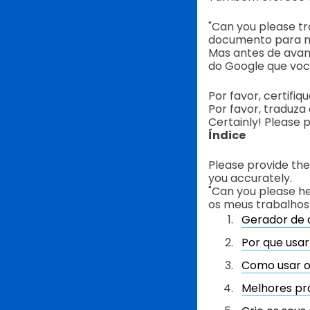
"Can you please tr
documento para 
Mas antes de avan
do Google que voc
Por favor, certifiq
Por favor, traduza
Certainly! Please 
Índice
Please provide the
you accurately.
"Can you please h
os meus trabalhos
Gerador de c
Por que usa
Como usar o
Melhores prá