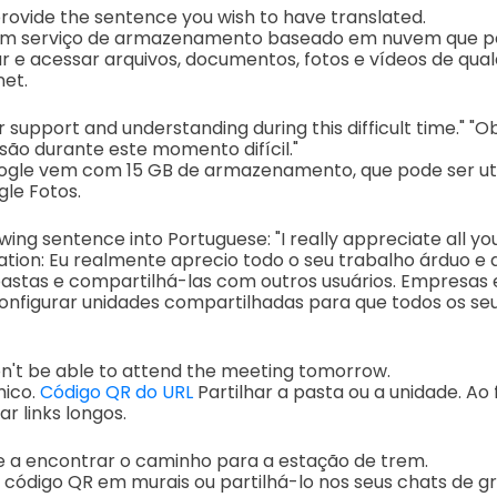
provide the sentence you wish to have translated.
 um serviço de armazenamento baseado em nuvem que p
 e acessar arquivos, documentos, fotos e vídeos de qualq
net.
 support and understanding during this difficult time." "
ão durante este momento difícil."
gle vem com 15 GB de armazenamento, que pode ser uti
gle Fotos.
owing sentence into Portuguese: "I really appreciate all y
lation: Eu realmente aprecio todo o seu trabalho árduo e 
pastas e compartilhá-las com outros usuários. Empresas 
igurar unidades compartilhadas para que todos os seu
on't be able to attend the meeting tomorrow.
mico.
Código QR do URL
Partilhar a pasta ou a unidade. Ao 
ar links longos.
de a encontrar o caminho para a estação de trem.
u código QR em murais ou partilhá-lo nos seus chats de 