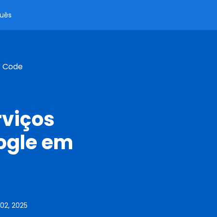
uês
R Code
rviços
oogle em
02, 2025