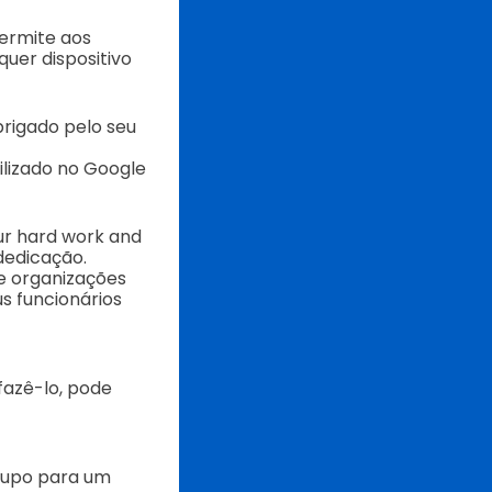
ermite aos
uer dispositivo
Obrigado pelo seu
lizado no Google
our hard work and
dedicação.
e organizações
s funcionários
fazê-lo, pode
grupo para um