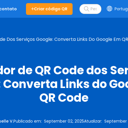
Criar código QR
Portug
 contato
e Dos Serviços Google: Converta Links Do Google Em Q
or de QR Code dos Se
 Converta Links do G
QR Code
elle V.
Publicado em
:
September 02, 2025
Atualizar
:
September 