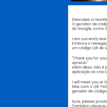
Desculpe, a reuniã
O gerador de códig
do Google, como G
I am currently lea
Embora o navegado
um código QR de UR
"Thank you for your
aprecio."
Além disso, não é 
aplicação só cria 
I will meet you at 
Mas com o QR TIGE
gerador de código
Sure, please provi
Também oferece c