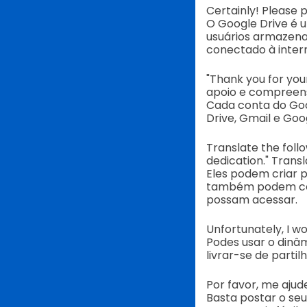
Certainly! Please 
O Google Drive é
usuários armazenar
conectado à inter
"Thank you for your
apoio e compreens
Cada conta do Goo
Drive, Gmail e Goo
Translate the foll
dedication." Trans
Eles podem criar 
também podem conf
possam acessar.
Unfortunately, I w
Podes usar o dinâ
livrar-se de partilh
Por favor, me aju
Basta postar o se