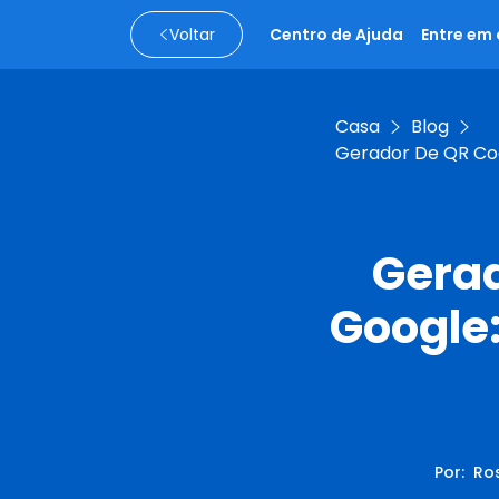
Voltar
Centro de Ajuda
Entre em
Casa
Blog
Gerador De QR Cod
Gerad
Google:
Por
:
Ros