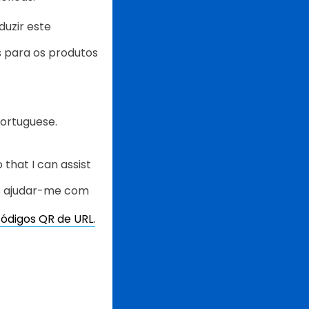
duzir este
s para os produtos
Portuguese.
that I can assist
es ajudar-me com
ódigos QR de URL.