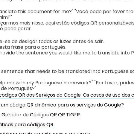
anslate this document for me?" "Você pode por favor tra
mim?"
çarmos mais nisso, aqui estão códigos QR personalizávei
ê pode gerar.
ue-se de desligar todas as luzes antes de sair.
 esta frase para o português.
provide the sentence you would like me to translate into 
 sentence that needs to be translated into Portuguese so 
elp me with my Portuguese homework?" "Por favor, pod
 de Português?"
ódigos QR dos Serviços do Google: Os casos de uso dos c
r um código QR dinâmico para os serviços do Google?
 Gerador de Códigos QR QR TIGER
ticas para códigos QR.