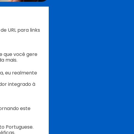
de URL para links
e que você gere
da mais.
uda, eu realmente
ador integrado à
tornando este
nto Portuguese.
ficas.