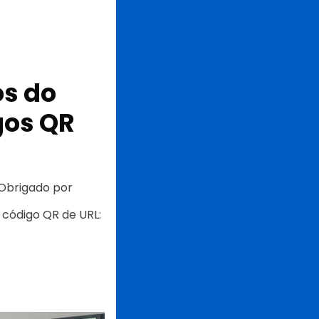
os do
gos QR
"Obrigado por
código QR de URL: