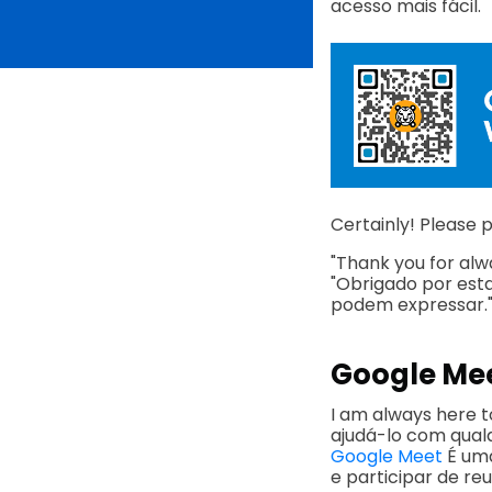
acesso mais fácil.
Certainly! Please 
"Thank you for alw
"Obrigado por est
podem expressar.
Google Me
I am always here t
ajudá-lo com qual
Google Meet
É uma
e participar de re