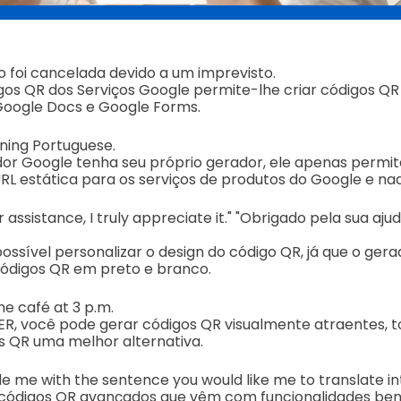
o foi cancelada devido a um imprevisto.
os QR dos Serviços Google permite-lhe criar códigos QR 
oogle Docs e Google Forms.
rning Portuguese.
r Google tenha seu próprio gerador, ele apenas permit
L estática para os serviços de produtos do Google e na
 assistance, I truly appreciate it." "Obrigado pela sua aj
possível personalizar o design do código QR, já que o ger
códigos QR em preto e branco.
the café at 3 p.m.
R, você pode gerar códigos QR visualmente atraentes, 
s QR uma melhor alternativa.
de me with the sentence you would like me to translate i
ódigos QR avançados que vêm com funcionalidades bené